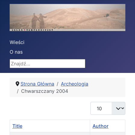
Wieści
O nas
Znajdź
Strona Główna
Archeologia
Chwarszczany 2004
Display #
Title
Author