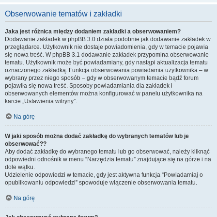
Obserwowanie tematów i zakładki
Jaka jest różnica między dodaniem zakładki a obserwowaniem?
Dodawanie zakładek w phpBB 3.0 działa podobnie jak dodawanie zakładek w
przeglądarce. Użytkownik nie dostaje powiadomienia, gdy w temacie pojawia
się nowa treść. W phpBB 3.1 dodawanie zakładek przypomina obserwowanie
tematu. Użytkownik może być powiadamiany, gdy nastąpi aktualizacja tematu
oznaczonego zakładką. Funkcja obserwowania powiadamia użytkownika – w
wybrany przez niego sposób – gdy w obserwowanym temacie bądź forum
pojawiła się nowa treść. Sposoby powiadamiania dla zakładek i
obserwowanych elementów można konfigurować w panelu użytkownika na
karcie „Ustawienia witryny”.
Na górę
W jaki sposób można dodać zakładkę do wybranych tematów lub je
obserwować??
Aby dodać zakładkę do wybranego tematu lub go obserwować, należy kliknąć
odpowiedni odnośnik w menu “Narzędzia tematu” znajdujące się na górze i na
dole wątku.
Udzielenie odpowiedzi w temacie, gdy jest aktywna funkcja “Powiadamiaj o
opublikowaniu odpowiedzi” spowoduje włączenie obserwowania tematu.
Na górę