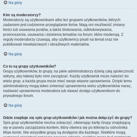
Na górę
Kim są moderatorzy?
Moderatorzy są użytkownikami albo też grupami użytkowników, których
zadaniem jest codzienne przeglądanie forów. Mają oni możliwość zmiany
treści lub usuwania postów, a także blokowania, odblokowywania,
przenoszenia, usuwania i dzielenia tematów na forum, które moderują. Z
reguły moderatorzy czuwają, aby użytkownicy pisali na temat oraz nie
publikowali niewłaściwych i obraźliwych materiałów.
Na górę
Co to są grupy użytkowników?
Grupy użytkowników, to grupy, na jakie administratorzy dzielą całą społeczność
witryny, aby łatwiej było nimi zarządzać. Każdy użytkownik może należeć do
wielu grup, a każda grupa może mieć swoje własne uprawnienia. Dzięki temu
administratorzy mogą łatwo zmieniać uprawnienia wielu użytkowników naraz,
nadawać uprawnienia moderatora lub dawać dostęp użytkownikom do
prywatnego forum.
Na górę
Gdzie znajduje się spis grup użytkowników i jak można dołączyć do grupy?
Spis grup użytkowników można zobaczyć, otwierając kartę
Grupy
znajdującą
się w panelu zarządzania kontem, który otwiera się po kliknięciu odnośnika
Moje konto
. Nie wszystkie grupy są dostępne dla każdego. Niektóre mogą