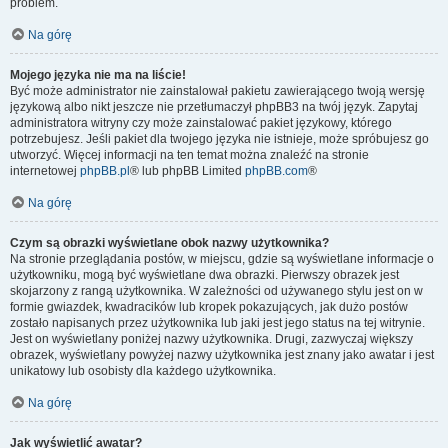
problem.
Na górę
Mojego języka nie ma na liście!
Być może administrator nie zainstalował pakietu zawierającego twoją wersję
językową albo nikt jeszcze nie przetłumaczył phpBB3 na twój język. Zapytaj
administratora witryny czy może zainstalować pakiet językowy, którego
potrzebujesz. Jeśli pakiet dla twojego języka nie istnieje, może spróbujesz go
utworzyć. Więcej informacji na ten temat można znaleźć na stronie
internetowej
phpBB.pl
® lub phpBB Limited
phpBB.com
®
Na górę
Czym są obrazki wyświetlane obok nazwy użytkownika?
Na stronie przeglądania postów, w miejscu, gdzie są wyświetlane informacje o
użytkowniku, mogą być wyświetlane dwa obrazki. Pierwszy obrazek jest
skojarzony z rangą użytkownika. W zależności od używanego stylu jest on w
formie gwiazdek, kwadracików lub kropek pokazujących, jak dużo postów
zostało napisanych przez użytkownika lub jaki jest jego status na tej witrynie.
Jest on wyświetlany poniżej nazwy użytkownika. Drugi, zazwyczaj większy
obrazek, wyświetlany powyżej nazwy użytkownika jest znany jako awatar i jest
unikatowy lub osobisty dla każdego użytkownika.
Na górę
Jak wyświetlić awatar?