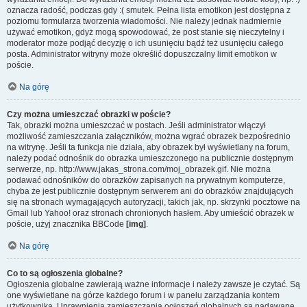
oznacza radość, podczas gdy :( smutek. Pełna lista emotikon jest dostępna z
poziomu formularza tworzenia wiadomości. Nie należy jednak nadmiernie
używać emotikon, gdyż mogą spowodować, że post stanie się nieczytelny i
moderator może podjąć decyzję o ich usunięciu bądź też usunięciu całego
posta. Administrator witryny może określić dopuszczalny limit emotikon w
poście.
Na górę
Czy można umieszczać obrazki w poście?
Tak, obrazki można umieszczać w postach. Jeśli administrator włączył
możliwość zamieszczania załączników, można wgrać obrazek bezpośrednio
na witrynę. Jeśli ta funkcja nie działa, aby obrazek był wyświetlany na forum,
należy podać odnośnik do obrazka umieszczonego na publicznie dostępnym
serwerze, np. http://www.jakas_strona.com/moj_obrazek.gif. Nie można
podawać odnośników do obrazków zapisanych na prywatnym komputerze,
chyba że jest publicznie dostępnym serwerem ani do obrazków znajdujących
się na stronach wymagających autoryzacji, takich jak, np. skrzynki pocztowe na
Gmail lub Yahoo! oraz stronach chronionych hasłem. Aby umieścić obrazek w
poście, użyj znacznika BBCode
[img]
.
Na górę
Co to są ogłoszenia globalne?
Ogłoszenia globalne zawierają ważne informacje i należy zawsze je czytać. Są
one wyświetlane na górze każdego forum i w panelu zarządzania kontem
użytkownika. Uprawnienia zamieszczania ogłoszeń globalnych są nadawane