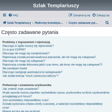
Szlak Templariuszy
FAQ
Zarejestruj się
Zaloguj się
S
Szlak Templariuszy
Platformy interaktywne Szlaku Templariuszy
Często zadawane pytania
z
Często zadawane pytania
u
k
Problemy z logowaniem i rejestracją
Dlaczego w ogóle muszę się rejestrować?
a
Co to jest COPPA?
j
Dlaczego nie mogę się zarejestrować?
Rejestracja została przeprowadzona poprawnie, ale nie mogę się zalogować!
Dlaczego nie mogę się zalogować?
Rejestracja została dokonana jakiś czas temu, ale teraz nie mogę się zalogować?!
Nie pamiętam hasła!
Dlaczego następuje automatyczne wylogowanie?
Jak działa funkcja “Usuń ciasteczka witryny”?
Preferencje i ustawienia użytkownika
Jak zmienić moje ustawienia?
W jaki sposób można zapobiec wyświetlaniu nazwy użytkownika na liście użytkowników
przeglądających forum?
Jest wyświetlany nieprawidłowy czas!
Została wykonana zmiana strefy czasowej, a nadal jest wyświetlany nieprawidłowy
czas!
Mojego języka nie ma na liście!