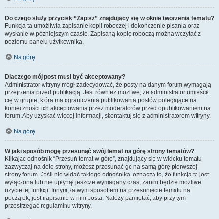
Do czego służy przycisk “Zapisz” znajdujący się w oknie tworzenia tematu?
Funkcja ta umożliwia zapisanie kopii roboczej i dokończenie pisania oraz
wysłanie w późniejszym czasie. Zapisaną kopię roboczą można wczytać z
poziomu panelu użytkownika.
Na górę
Dlaczego mój post musi być akceptowany?
Administrator witryny mógł zadecydować, że posty na danym forum wymagają
przejrzenia przed publikacją. Jest również możliwe, że administrator umieścił
cię w grupie, która ma ograniczenia publikowania postów polegające na
konieczności ich akceptowania przez moderatorów przed opublikowaniem na
forum. Aby uzyskać więcej informacji, skontaktuj się z administratorem witryny.
Na górę
W jaki sposób mogę przesunąć swój temat na górę strony tematów?
Klikając odnośnik “Przesuń temat w górę”, znajdujący się w widoku tematu
zazwyczaj na dole strony, możesz przesunąć go na samą górę pierwszej
strony forum. Jeśli nie widać takiego odnośnika, oznacza to, że funkcja ta jest
wyłączona lub nie upłynął jeszcze wymagany czas, zanim będzie możliwe
użycie tej funkcji. Innym, łatwym sposobem na przesunięcie tematu na
początek, jest napisanie w nim posta. Należy pamiętać, aby przy tym
przestrzegać regulaminu witryny.