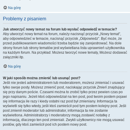
Na górę
Problemy z pisaniem
Jak utworzyć nowy temat na forum lub wysłać odpowiedź w temacie?
Aby utworzyć nowy temat na forum, należy nacisnąć przycisk „Nowy temat”,
aby odpowiedzieć w temacie, nacisnąć przycisk „Odpowiedz”. Być może, że
przed publikowaniem wiadomości trzeba będzie się zarejestrować. Na dole
strony forum lub strony tematów jest wyświetlana lista uprawnień użytkownika
na każdym forum. Na przykład: Możesz tworzyć nowe tematy, Możesz dodawać
załączniki itp.
Na górę
W jaki sposób można zmienić lub usunąć post?
Jeśli nie jesteś administratorem lub moderatorem, możesz zmieniać i usuwać
tylko swoje posty. Możesz zmienić post, naciskając przycisk
Zmień
znajdujący
się przy danym poście. Czasami można to zrobić tylko przez pewien czas po
jego napisaniu. Jeżeli ktoś odpowiedział na ten post, pod twoim postem pojawi
się informacja ile razy i kiedy ostatni raz post był zmieniany. Informacja ta
wyświetli się tylko wtedy, jeśli ktoś zamieścił pod tym postem kolejny post. Jeśli
post zmienił moderator lub administrator, informacja ta nie zostanie
wyświetlona. Administratorzy i moderatorzy mogą zostawić notatkę z
informacją, dlaczego ten post zmieniali. Zwykli użytkownicy nie mogą usuwać
postów, gdy ktoś zamieścił pod ich postem nowy post.