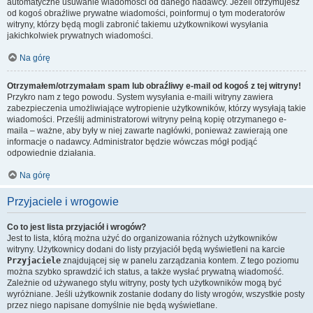
automatyczne usuwanie wiadomości od danego nadawcy. Jeżeli otrzymujesz
od kogoś obraźliwe prywatne wiadomości, poinformuj o tym moderatorów
witryny, którzy będą mogli zabronić takiemu użytkownikowi wysyłania
jakichkolwiek prywatnych wiadomości.
Na górę
Otrzymałem/otrzymałam spam lub obraźliwy e-mail od kogoś z tej witryny!
Przykro nam z tego powodu. System wysyłania e-maili witryny zawiera
zabezpieczenia umożliwiające wytropienie użytkowników, którzy wysyłają takie
wiadomości. Prześlij administratorowi witryny pełną kopię otrzymanego e-
maila – ważne, aby były w niej zawarte nagłówki, ponieważ zawierają one
informacje o nadawcy. Administrator będzie wówczas mógł podjąć
odpowiednie działania.
Na górę
Przyjaciele i wrogowie
Co to jest lista przyjaciół i wrogów?
Jest to lista, którą można użyć do organizowania różnych użytkowników
witryny. Użytkownicy dodani do listy przyjaciół będą wyświetleni na karcie
Przyjaciele
znajdującej się w panelu zarządzania kontem. Z tego poziomu
można szybko sprawdzić ich status, a także wysłać prywatną wiadomość.
Zależnie od używanego stylu witryny, posty tych użytkowników mogą być
wyróżniane. Jeśli użytkownik zostanie dodany do listy wrogów, wszystkie posty
przez niego napisane domyślnie nie będą wyświetlane.