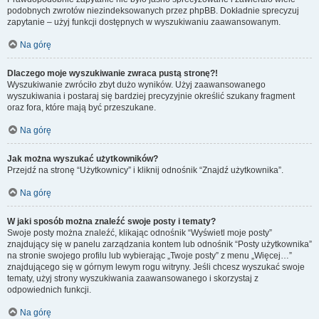
podobnych zwrotów niezindeksowanych przez phpBB. Dokładnie sprecyzuj
zapytanie – użyj funkcji dostępnych w wyszukiwaniu zaawansowanym.
Na górę
Dlaczego moje wyszukiwanie zwraca pustą stronę?!
Wyszukiwanie zwróciło zbyt dużo wyników. Użyj zaawansowanego
wyszukiwania i postaraj się bardziej precyzyjnie określić szukany fragment
oraz fora, które mają być przeszukane.
Na górę
Jak można wyszukać użytkowników?
Przejdź na stronę “Użytkownicy” i kliknij odnośnik “Znajdź użytkownika”.
Na górę
W jaki sposób można znaleźć swoje posty i tematy?
Swoje posty można znaleźć, klikając odnośnik “Wyświetl moje posty”
znajdujący się w panelu zarządzania kontem lub odnośnik “Posty użytkownika”
na stronie swojego profilu lub wybierając „Twoje posty” z menu „Więcej…”
znajdującego się w górnym lewym rogu witryny. Jeśli chcesz wyszukać swoje
tematy, użyj strony wyszukiwania zaawansowanego i skorzystaj z
odpowiednich funkcji.
Na górę