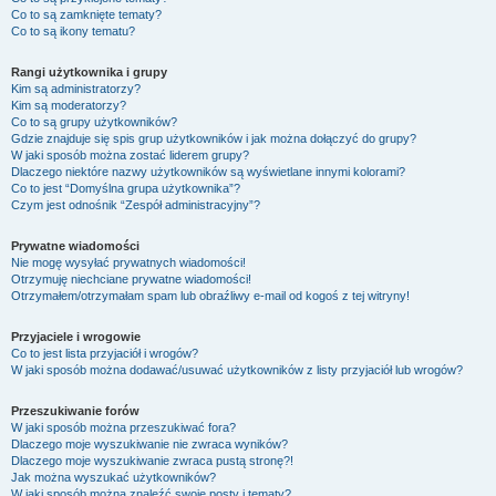
Co to są zamknięte tematy?
Co to są ikony tematu?
Rangi użytkownika i grupy
Kim są administratorzy?
Kim są moderatorzy?
Co to są grupy użytkowników?
Gdzie znajduje się spis grup użytkowników i jak można dołączyć do grupy?
W jaki sposób można zostać liderem grupy?
Dlaczego niektóre nazwy użytkowników są wyświetlane innymi kolorami?
Co to jest “Domyślna grupa użytkownika”?
Czym jest odnośnik “Zespół administracyjny”?
Prywatne wiadomości
Nie mogę wysyłać prywatnych wiadomości!
Otrzymuję niechciane prywatne wiadomości!
Otrzymałem/otrzymałam spam lub obraźliwy e-mail od kogoś z tej witryny!
Przyjaciele i wrogowie
Co to jest lista przyjaciół i wrogów?
W jaki sposób można dodawać/usuwać użytkowników z listy przyjaciół lub wrogów?
Przeszukiwanie forów
W jaki sposób można przeszukiwać fora?
Dlaczego moje wyszukiwanie nie zwraca wyników?
Dlaczego moje wyszukiwanie zwraca pustą stronę?!
Jak można wyszukać użytkowników?
W jaki sposób można znaleźć swoje posty i tematy?