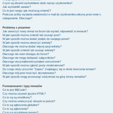
Czym są obrazki wyświetlane obok nazwy użytkownika?
Jak wyświetlić awatar?
Co to jest ranga i jak można ją zmienić?
Podczas próby wysłania wiadomości e-mail do użytkownika witryna prosi mnie o
zalogowanie. Dlaczego?
Problemy z pisaniem
Jak utworzyć nowy temat na forum lub wysłać odpowiedź w temacie?
W jaki sposób można zmienić lub usunąć post?
W jaki sposób można dodać podpis do swojego posta?
W jaki sposób można utworzyć ankietę?
Dlaczego nie można dodać więcej opcji ankiety?
W jaki sposób zmienić lub usunąć ankietę?
Dlaczego nie mam dostępu do forum?
Dlaczego nie mogę dodawać załączników?
Dlaczego otrzymałem/otrzymałam ostrzeżenie?
W jaki sposób można zgłosić posty moderatorowi?
Do czego służy przycisk “Zapisz” znajdujący się w oknie tworzenia tematu?
Dlaczego mój post musi być akceptowany?
W jaki sposób mogę przesunąć swój temat na górę strony tematów?
Formatowanie i typy tematów
Co to jest BBCode?
Czy można używać języka HTML?
Co to są są emotikony?
Czy można umieszczać obrazki w poście?
Co to są ogłoszenia globalne?
Co to są ogłoszenia?
Co to są przyklejone tematy?