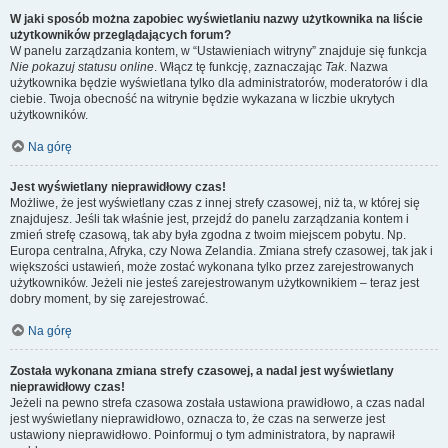
W jaki sposób można zapobiec wyświetlaniu nazwy użytkownika na liście
użytkowników przeglądających forum?
W panelu zarządzania kontem, w “Ustawieniach witryny” znajduje się funkcja
Nie pokazuj statusu online
. Włącz tę funkcję, zaznaczając
Tak
. Nazwa
użytkownika będzie wyświetlana tylko dla administratorów, moderatorów i dla
ciebie. Twoja obecność na witrynie będzie wykazana w liczbie ukrytych
użytkowników.
Na górę
Jest wyświetlany nieprawidłowy czas!
Możliwe, że jest wyświetlany czas z innej strefy czasowej, niż ta, w której się
znajdujesz. Jeśli tak właśnie jest, przejdź do panelu zarządzania kontem i
zmień strefę czasową, tak aby była zgodna z twoim miejscem pobytu. Np.
Europa centralna, Afryka, czy Nowa Zelandia. Zmiana strefy czasowej, tak jak i
większości ustawień, może zostać wykonana tylko przez zarejestrowanych
użytkowników. Jeżeli nie jesteś zarejestrowanym użytkownikiem – teraz jest
dobry moment, by się zarejestrować.
Na górę
Została wykonana zmiana strefy czasowej, a nadal jest wyświetlany
nieprawidłowy czas!
Jeżeli na pewno strefa czasowa została ustawiona prawidłowo, a czas nadal
jest wyświetlany nieprawidłowo, oznacza to, że czas na serwerze jest
ustawiony nieprawidłowo. Poinformuj o tym administratora, by naprawił