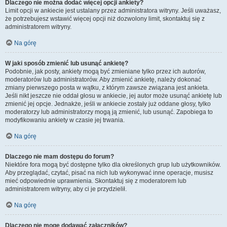
Dlaczego nie można dodać więcej opcji ankiety?
Limit opcji w ankiecie jest ustalany przez administratora witryny. Jeśli uważasz,
że potrzebujesz wstawić więcej opcji niż dozwolony limit, skontaktuj się z
administratorem witryny.
Na górę
W jaki sposób zmienić lub usunąć ankietę?
Podobnie, jak posty, ankiety mogą być zmieniane tylko przez ich autorów,
moderatorów lub administratorów. Aby zmienić ankietę, należy dokonać
zmiany pierwszego posta w wątku, z którym zawsze związana jest ankieta.
Jeśli nikt jeszcze nie oddał głosu w ankiecie, jej autor może usunąć ankietę lub
zmienić jej opcje. Jednakże, jeśli w ankiecie zostały już oddane głosy, tylko
moderatorzy lub administratorzy mogą ją zmienić, lub usunąć. Zapobiega to
modyfikowaniu ankiety w czasie jej trwania.
Na górę
Dlaczego nie mam dostępu do forum?
Niektóre fora mogą być dostępne tylko dla określonych grup lub użytkowników.
Aby przeglądać, czytać, pisać na nich lub wykonywać inne operacje, musisz
mieć odpowiednie uprawnienia. Skontaktuj się z moderatorem lub
administratorem witryny, aby ci je przydzielił.
Na górę
Dlaczego nie mogę dodawać załączników?