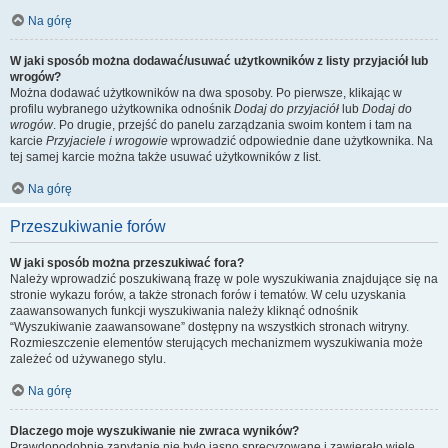
Na górę
W jaki sposób można dodawać/usuwać użytkowników z listy przyjaciół lub
wrogów?
Można dodawać użytkowników na dwa sposoby. Po pierwsze, klikając w
profilu wybranego użytkownika odnośnik
Dodaj do przyjaciół
lub
Dodaj do
wrogów
. Po drugie, przejść do panelu zarządzania swoim kontem i tam na
karcie
Przyjaciele i wrogowie
wprowadzić odpowiednie dane użytkownika. Na
tej samej karcie można także usuwać użytkowników z list.
Na górę
Przeszukiwanie forów
W jaki sposób można przeszukiwać fora?
Należy wprowadzić poszukiwaną frazę w pole wyszukiwania znajdujące się na
stronie wykazu forów, a także stronach forów i tematów. W celu uzyskania
zaawansowanych funkcji wyszukiwania należy kliknąć odnośnik
“Wyszukiwanie zaawansowane” dostępny na wszystkich stronach witryny.
Rozmieszczenie elementów sterujących mechanizmem wyszukiwania może
zależeć od używanego stylu.
Na górę
Dlaczego moje wyszukiwanie nie zwraca wyników?
Prawdopodobnie zapytanie nie było jasno sprecyzowane i zawierało wiele