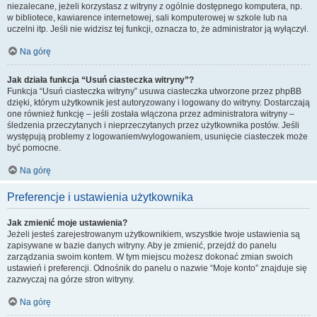
niezalecane, jeżeli korzystasz z witryny z ogólnie dostępnego komputera, np.
w bibliotece, kawiarence internetowej, sali komputerowej w szkole lub na
uczelni itp. Jeśli nie widzisz tej funkcji, oznacza to, że administrator ją wyłączył.
Na górę
Jak działa funkcja “Usuń ciasteczka witryny”?
Funkcja “Usuń ciasteczka witryny” usuwa ciasteczka utworzone przez phpBB
dzięki, którym użytkownik jest autoryzowany i logowany do witryny. Dostarczają
one również funkcję – jeśli została włączona przez administratora witryny –
śledzenia przeczytanych i nieprzeczytanych przez użytkownika postów. Jeśli
występują problemy z logowaniem/wylogowaniem, usunięcie ciasteczek może
być pomocne.
Na górę
Preferencje i ustawienia użytkownika
Jak zmienić moje ustawienia?
Jeżeli jesteś zarejestrowanym użytkownikiem, wszystkie twoje ustawienia są
zapisywane w bazie danych witryny. Aby je zmienić, przejdź do panelu
zarządzania swoim kontem. W tym miejscu możesz dokonać zmian swoich
ustawień i preferencji. Odnośnik do panelu o nazwie “Moje konto” znajduje się
zazwyczaj na górze stron witryny.
Na górę