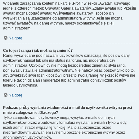
W panelu zarządzania kontem na karcie „Profil” w sekcji „Awatar”, używając
jednej z czterech metod: Gravatar, Galeria awatarów, Zdalny awatar lub Prześlij
awatar, można dodać awatar. Wyświetlanie awatarów i sposób ich
wyświetlania są uzależnione od administratora witryny. Jeśli nie można
używać awatarów na danej witrynie, należy skontaktować się z jej
administratorem.
Na górę
Co to jest ranga i jak można ją zmienić?
Rangi wyświetlane pod nazwami użytkowników oznaczają, ile postów dany
użytkownik napisał lub jaki ma status na forum, np. moderatora czy
administratora. Użytkownicy nie mogą bezpośrednio zmieniać stylu rang,
ponieważ ustawia je administrator witryny. Nie należy pisać postów tylko po to,
aby zwiększyć swój licznik postów i przez to swoją rangę. Większość witryn nie
toleruje takich działań i moderator lub administrator obniży licznik postów
takiego użytkownika.
Na górę
Podczas próby wysłania wiadomości e-mail do użytkownika witryna prosi
mnie o zalogowanie. Dlaczego?
Tylko zarejestrowani użytkownicy mogą wysyłać e-maile do innych
użytkowników przez wbudowany formularz wysyłania e-maili i tylko wtedy,
jeżeli administrator włączył tę funkcję. Ma to zabezpieczać przed
nieprawidłowym używaniem systemu poczty elektronicznej witryny przez
anonimowych użytkowników.