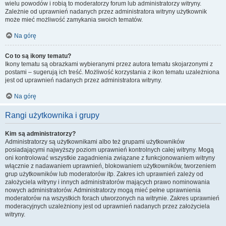
wielu powodów i robią to moderatorzy forum lub administratorzy witryny.
Zależnie od uprawnień nadanych przez administratora witryny użytkownik
może mieć możliwość zamykania swoich tematów.
Na górę
Co to są ikony tematu?
Ikony tematu są obrazkami wybieranymi przez autora tematu skojarzonymi z
postami – sugerują ich treść. Możliwość korzystania z ikon tematu uzależniona
jest od uprawnień nadanych przez administratora witryny.
Na górę
Rangi użytkownika i grupy
Kim są administratorzy?
Administratorzy są użytkownikami albo też grupami użytkowników
posiadającymi najwyższy poziom uprawnień kontrolnych całej witryny. Mogą
oni kontrolować wszystkie zagadnienia związane z funkcjonowaniem witryny
włącznie z nadawaniem uprawnień, blokowaniem użytkowników, tworzeniem
grup użytkowników lub moderatorów itp. Zakres ich uprawnień zależy od
założyciela witryny i innych administratorów mających prawo nominowania
nowych administratorów. Administratorzy mogą mieć pełne uprawnienia
moderatorów na wszystkich forach utworzonych na witrynie. Zakres uprawnień
moderacyjnych uzależniony jest od uprawnień nadanych przez założyciela
witryny.