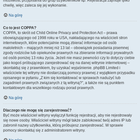
możliwość przypisania do grup użytkowników itp. Rejestracja zajmuje tylko
chwilę, więc zaleca się jej wykonanie.
Na górę
Co to jest COPPA?
COPPA, to skrót od Child Online Privacy and Protection Act – prawa
obowiązującego od 1998 roku w USA, nakładającego na właścicieli stron
internetowych, które potencjalnie mogą zbierać informacje od osób
małoletnich – mających mniej niż 13 lat – obowiązek posiadania pisemnej
zgody rodziców lub opiekunów prawnych na zbieranie informacji prywatnych
od osób poniżej 13 roku życia. Jeżeli nie masz pewności czy to dotyczy ciebie
jako kogoś próbującego zarejestrować się na danej witrynie internetowej –
skontaktuj się z prawnikiem, by uzyskać wyjaśnienie. phpBB Limited i
właściciele tej witryny nie dostarczają pomocy prawnej z wyjątkiem przypadku
opisanego w pytaniu „Z kim się kontaktować w sprawach nadużyć lub
zagadnień prawnych związanych z tą witryną?”, a także nie są punktem
kontaktowym dla wszelkiego rodzaju porad prawnych.
Na górę
Dlaczego nie mogę się zarejestrować?
Być może właściciel witryny wyłączył funkcję rejestracji, aby nie rejestrowały
się nowe osoby. Właściciel witryny mógł także zablokować twój adres IP lub
zabronił nazwy użytkownika, którą próbujesz zarejestrować. W sprawie
pomocy skontaktuj się z administratorem witryny.