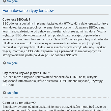
Na górę
Formatowanie i typy tematów
Co to jest BBCode?
BBCode jest specjalną implementacją języka HTML, która daje lepszą kontrolę
formatowania poszczególnych elementów w postach. Używanie BBCode na
forum jest uzależnione od ustawień określanych przez administratora. Można
wyłączyć BBCode w poszczególnych postach, zaznaczając odpowiednią
funkcję w formularzu tworzenia posta. Sam BBCode jest podobny w składni do
HTML-a, ale znaczniki zawarte są w nawiasach kwadratowych [przykład]
zamiast w używanych w HTML-u nawiasach ostrych <przykład>. Aby uzyskać
więcej informacji o BBCode, zapoznaj się z przewodnikiem dostępnym ze
strony tworzenia posta po kliknięciu odnośnika
BBCode
.
Na górę
Czy można używać języka HTML?
Nie. Nie można używać i przetwarzać znaczników HTML na tej witrynie.
Większość formatowania, które dostarcza HTML, można uzyskać, używając
BBCode.
Na górę
Co to są są emotikony?
Emotikony, zwane też uśmieszkami, to małe obrazki, które mogą być użyte do
wyrażania emocji. Do wyrażania emocji można też stosować krótkie kody, np. :)