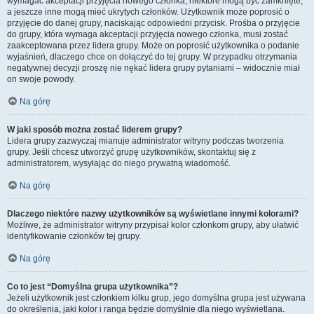
wymagać akceptacji przyjęcia nowego członka, niektóre mogą być zamknięte,
a jeszcze inne mogą mieć ukrytych członków. Użytkownik może poprosić o
przyjęcie do danej grupy, naciskając odpowiedni przycisk. Prośba o przyjęcie
do grupy, która wymaga akceptacji przyjęcia nowego członka, musi zostać
zaakceptowana przez lidera grupy. Może on poprosić użytkownika o podanie
wyjaśnień, dlaczego chce on dołączyć do tej grupy. W przypadku otrzymania
negatywnej decyzji proszę nie nękać lidera grupy pytaniami – widocznie miał
on swoje powody.
Na górę
W jaki sposób można zostać liderem grupy?
Lidera grupy zazwyczaj mianuje administrator witryny podczas tworzenia
grupy. Jeśli chcesz utworzyć grupę użytkowników, skontaktuj się z
administratorem, wysyłając do niego prywatną wiadomość.
Na górę
Dlaczego niektóre nazwy użytkowników są wyświetlane innymi kolorami?
Możliwe, że administrator witryny przypisał kolor członkom grupy, aby ułatwić
identyfikowanie członków tej grupy.
Na górę
Co to jest “Domyślna grupa użytkownika”?
Jeżeli użytkownik jest członkiem kilku grup, jego domyślna grupa jest używana
do określenia, jaki kolor i ranga będzie domyślnie dla niego wyświetlana.