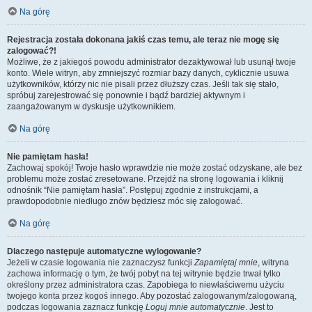
Na górę
Rejestracja została dokonana jakiś czas temu, ale teraz nie mogę się
zalogować?!
Możliwe, że z jakiegoś powodu administrator dezaktywował lub usunął twoje
konto. Wiele witryn, aby zmniejszyć rozmiar bazy danych, cyklicznie usuwa
użytkowników, którzy nic nie pisali przez dłuższy czas. Jeśli tak się stało,
spróbuj zarejestrować się ponownie i bądź bardziej aktywnym i
zaangażowanym w dyskusje użytkownikiem.
Na górę
Nie pamiętam hasła!
Zachowaj spokój! Twoje hasło wprawdzie nie może zostać odzyskane, ale bez
problemu może zostać zresetowane. Przejdź na stronę logowania i kliknij
odnośnik “Nie pamiętam hasła”. Postępuj zgodnie z instrukcjami, a
prawdopodobnie niedługo znów będziesz móc się zalogować.
Na górę
Dlaczego następuje automatyczne wylogowanie?
Jeżeli w czasie logowania nie zaznaczysz funkcji
Zapamiętaj mnie
, witryna
zachowa informację o tym, że twój pobyt na tej witrynie będzie trwał tylko
określony przez administratora czas. Zapobiega to niewłaściwemu użyciu
twojego konta przez kogoś innego. Aby pozostać zalogowanym/zalogowaną,
podczas logowania zaznacz funkcję
Loguj mnie automatycznie
. Jest to