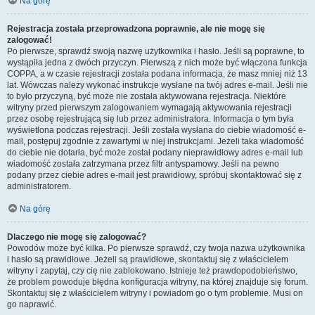
Na górę
Rejestracja została przeprowadzona poprawnie, ale nie mogę się
zalogować!
Po pierwsze, sprawdź swoją nazwę użytkownika i hasło. Jeśli są poprawne, to
wystąpiła jedna z dwóch przyczyn. Pierwszą z nich może być włączona funkcja
COPPA, a w czasie rejestracji została podana informacja, że masz mniej niż 13
lat. Wówczas należy wykonać instrukcje wysłane na twój adres e-mail. Jeśli nie
to było przyczyną, być może nie została aktywowana rejestracja. Niektóre
witryny przed pierwszym zalogowaniem wymagają aktywowania rejestracji
przez osobę rejestrującą się lub przez administratora. Informacja o tym była
wyświetlona podczas rejestracji. Jeśli została wysłana do ciebie wiadomość e-
mail, postępuj zgodnie z zawartymi w niej instrukcjami. Jeżeli taka wiadomość
do ciebie nie dotarła, być może został podany nieprawidłowy adres e-mail lub
wiadomość została zatrzymana przez filtr antyspamowy. Jeśli na pewno
podany przez ciebie adres e-mail jest prawidłowy, spróbuj skontaktować się z
administratorem.
Na górę
Dlaczego nie mogę się zalogować?
Powodów może być kilka. Po pierwsze sprawdź, czy twoja nazwa użytkownika
i hasło są prawidłowe. Jeżeli są prawidłowe, skontaktuj się z właścicielem
witryny i zapytaj, czy cię nie zablokowano. Istnieje też prawdopodobieństwo,
że problem powoduje błędna konfiguracja witryny, na której znajduje się forum.
Skontaktuj się z właścicielem witryny i powiadom go o tym problemie. Musi on
go naprawić.