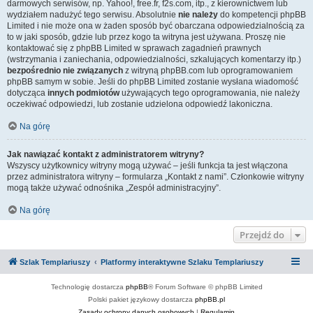
darmowych serwisów, np. Yahoo!, free.fr, f2s.com, itp., z kierownictwem lub
wydziałem nadużyć tego serwisu. Absolutnie
nie należy
do kompetencji phpBB
Limited i nie może ona w żaden sposób być obarczana odpowiedzialnością za
to w jaki sposób, gdzie lub przez kogo ta witryna jest używana. Proszę nie
kontaktować się z phpBB Limited w sprawach zagadnień prawnych
(wstrzymania i zaniechania, odpowiedzialności, szkalujących komentarzy itp.)
bezpośrednio nie związanych
z witryną phpBB.com lub oprogramowaniem
phpBB samym w sobie. Jeśli do phpBB Limited zostanie wysłana wiadomość
dotycząca
innych podmiotów
używających tego oprogramowania, nie należy
oczekiwać odpowiedzi, lub zostanie udzielona odpowiedź lakoniczna.
Na górę
Jak nawiązać kontakt z administratorem witryny?
Wszyscy użytkownicy witryny mogą używać – jeśli funkcja ta jest włączona
przez administratora witryny – formularza „Kontakt z nami”. Członkowie witryny
mogą także używać odnośnika „Zespół administracyjny”.
Na górę
Przejdź do
Szlak Templariuszy
Platformy interaktywne Szlaku Templariuszy
Technologię dostarcza
phpBB
® Forum Software © phpBB Limited
Polski pakiet językowy dostarcza
phpBB.pl
Zasady ochrony danych osobowych
|
Regulamin