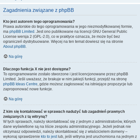
Zagadnienia związane z phpBB
Kto jest autorem tego oprogramowania?
Prawa autorskie do tego oprogramowania w jego niezmodyfikowanej formie,
ma
phpBB Limited
. Jest ono publikowane na licencji GNU General Public
License wersja 2 (GPL-2.0), co w praktyce oznacza, że może być bez
ograniczeń dystrybuowane. Więcej na ten temat dowiesz się na stronie
About phpBB
.
Na górę
Dlaczego funkcja X nie jest dostępna?
To oprogramowanie zostało stworzone i jest licencjonowane przez phpBB
Limited. Jeśli uważasz, że brakuje w nim jakiejś funkcji, przejdź na stronę
phpBB Ideas Centre
, gdzie możesz zagłosować na istniejące propozycje lub
zaproponować nowe funkcje.
Na górę
Z kim się kontaktować w sprawach nadużyć lub zagadnień prawnych
związanych z tą witryną?
W tych sprawach, należy skontaktować się z jednym z administratorów, których
dane wyświetlone są na liście zespołu administracyjnego. Jeżeli jednak nie
otrzymasz odpowiedzi, należy skontaktować się z właścicielem domeny –
wykonaj sprawdzenie
kto to jest
lub, jeśli witryna jest uruchomiona na jednym z