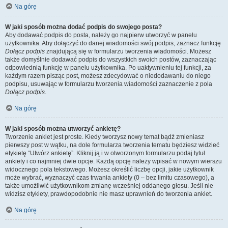
Na górę
W jaki sposób można dodać podpis do swojego posta?
Aby dodawać podpis do posta, należy go najpierw utworzyć w panelu
użytkownika. Aby dołączyć do danej wiadomości swój podpis, zaznacz funkcję
Dołącz podpis
znajdującą się w formularzu tworzenia wiadomości. Możesz
także domyślnie dodawać podpis do wszystkich swoich postów, zaznaczając
odpowiednią funkcję w panelu użytkownika. Po uaktywnieniu tej funkcji, za
każdym razem pisząc post, możesz zdecydować o niedodawaniu do niego
podpisu, usuwając w formularzu tworzenia wiadomości zaznaczenie z pola
Dołącz podpis
.
Na górę
W jaki sposób można utworzyć ankietę?
Tworzenie ankiet jest proste. Kiedy tworzysz nowy temat bądź zmieniasz
pierwszy post w wątku, na dole formularza tworzenia tematu będziesz widzieć
etykietę “Utwórz ankietę”. Kliknij ją i w otworzonym formularzu podaj tytuł
ankiety i co najmniej dwie opcje. Każdą opcję należy wpisać w nowym wierszu
widocznego pola tekstowego. Możesz określić liczbę opcji, jakie użytkownik
może wybrać, wyznaczyć czas trwania ankiety (0 – bez limitu czasowego), a
także umożliwić użytkownikom zmianę wcześniej oddanego głosu. Jeśli nie
widzisz etykiety, prawdopodobnie nie masz uprawnień do tworzenia ankiet.
Na górę