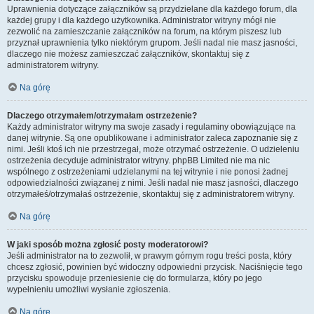
Uprawnienia dotyczące załączników są przydzielane dla każdego forum, dla
każdej grupy i dla każdego użytkownika. Administrator witryny mógł nie
zezwolić na zamieszczanie załączników na forum, na którym piszesz lub
przyznał uprawnienia tylko niektórym grupom. Jeśli nadal nie masz jasności,
dlaczego nie możesz zamieszczać załączników, skontaktuj się z
administratorem witryny.
Na górę
Dlaczego otrzymałem/otrzymałam ostrzeżenie?
Każdy administrator witryny ma swoje zasady i regulaminy obowiązujące na
danej witrynie. Są one opublikowane i administrator zaleca zapoznanie się z
nimi. Jeśli ktoś ich nie przestrzegał, może otrzymać ostrzeżenie. O udzieleniu
ostrzeżenia decyduje administrator witryny. phpBB Limited nie ma nic
wspólnego z ostrzeżeniami udzielanymi na tej witrynie i nie ponosi żadnej
odpowiedzialności związanej z nimi. Jeśli nadal nie masz jasności, dlaczego
otrzymałeś/otrzymałaś ostrzeżenie, skontaktuj się z administratorem witryny.
Na górę
W jaki sposób można zgłosić posty moderatorowi?
Jeśli administrator na to zezwolił, w prawym górnym rogu treści posta, który
chcesz zgłosić, powinien być widoczny odpowiedni przycisk. Naciśnięcie tego
przycisku spowoduje przeniesienie cię do formularza, który po jego
wypełnieniu umożliwi wysłanie zgłoszenia.
Na górę