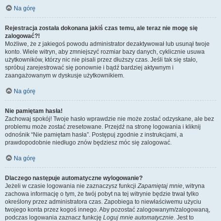
Na górę
Rejestracja została dokonana jakiś czas temu, ale teraz nie mogę się
zalogować?!
Możliwe, że z jakiegoś powodu administrator dezaktywował lub usunął twoje
konto. Wiele witryn, aby zmniejszyć rozmiar bazy danych, cyklicznie usuwa
użytkowników, którzy nic nie pisali przez dłuższy czas. Jeśli tak się stało,
spróbuj zarejestrować się ponownie i bądź bardziej aktywnym i
zaangażowanym w dyskusje użytkownikiem.
Na górę
Nie pamiętam hasła!
Zachowaj spokój! Twoje hasło wprawdzie nie może zostać odzyskane, ale bez
problemu może zostać zresetowane. Przejdź na stronę logowania i kliknij
odnośnik “Nie pamiętam hasła”. Postępuj zgodnie z instrukcjami, a
prawdopodobnie niedługo znów będziesz móc się zalogować.
Na górę
Dlaczego następuje automatyczne wylogowanie?
Jeżeli w czasie logowania nie zaznaczysz funkcji
Zapamiętaj mnie
, witryna
zachowa informację o tym, że twój pobyt na tej witrynie będzie trwał tylko
określony przez administratora czas. Zapobiega to niewłaściwemu użyciu
twojego konta przez kogoś innego. Aby pozostać zalogowanym/zalogowaną,
podczas logowania zaznacz funkcję
Loguj mnie automatycznie
. Jest to