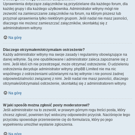
Uprawnienia dotyczące załączników są przydzielane dla każdego forum, dla
każdej grupy i dla każdego użytkownika. Administrator witryny mógł nie
zezwolić na zamieszczanie załączników na forum, na którym piszesz lub
przyznał uprawnienia tylko niektórym grupom. Jeśli nadal nie masz jasności,
dlaczego nie możesz zamieszczać załączników, skontaktuj się z
administratorem witryny.
Na górę
Dlaczego otrzymałem/otrzymałam ostrzeżenie?
Każdy administrator witryny ma swoje zasady i regulaminy obowiązujące na
danej witrynie. Są one opublikowane i administrator zaleca zapoznanie się z
nimi. Jeśli ktoś ich nie przestrzegał, może otrzymać ostrzeżenie. O udzieleniu
ostrzeżenia decyduje administrator witryny. phpBB Limited nie ma nic
wspólnego z ostrzeżeniami udzielanymi na tej witrynie i nie ponosi żadnej
odpowiedzialności związanej z nimi. Jeśli nadal nie masz jasności, dlaczego
otrzymałeś/otrzymałaś ostrzeżenie, skontaktuj się z administratorem witryny.
Na górę
W jaki sposób można zgłosić posty moderatorowi?
Jeśli administrator na to zezwolił, w prawym górnym rogu treści posta, który
chcesz zgłosić, powinien być widoczny odpowiedni przycisk. Naciśnięcie tego
przycisku spowoduje przeniesienie cię do formularza, który po jego
wypełnieniu umożliwi wysłanie zgłoszenia.
Na górę