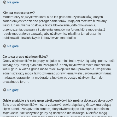
Na górę
Kim są moderatorzy?
Moderatorzy są użytkownikami albo też grupami użytkowników, których
zadaniem jest codzienne przeglądanie forów. Mają oni możliwość zmiany
treści lub usuwania postów, a także blokowania, odblokowywania,
przenoszenia, usuwania i dzielenia tematów na forum, które moderują. Z
reguły moderatorzy czuwają, aby użytkownicy pisali na temat oraz nie
publikowali niewłaściwych i obraźliwych materiałów.
Na górę
Co to są grupy użytkowników?
Grupy użytkowników, to grupy, na jakie administratorzy dzielą całą społeczność
witryny, aby łatwiej było nimi zarządzać. Każdy użytkownik może należeć do
wielu grup, a każda grupa może mieć swoje własne uprawnienia. Dzięki temu
administratorzy mogą łatwo zmieniać uprawnienia wielu użytkowników naraz,
nadawać uprawnienia moderatora lub dawać dostęp użytkownikom do
prywatnego forum.
Na górę
Gdzie znajduje się spis grup użytkowników i jak można dołączyć do grupy?
Spis grup użytkowników można zobaczyć, otwierając kartę
Grupy
znajdującą
się w panelu zarządzania kontem, który otwiera się po kliknięciu odnośnika
Moje konto
. Nie wszystkie grupy są dostępne dla każdego. Niektóre mogą