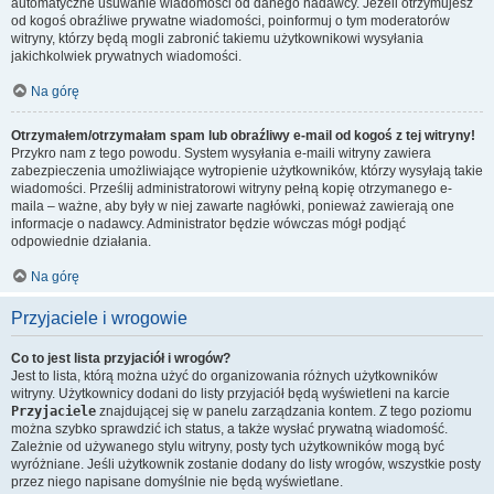
automatyczne usuwanie wiadomości od danego nadawcy. Jeżeli otrzymujesz
od kogoś obraźliwe prywatne wiadomości, poinformuj o tym moderatorów
witryny, którzy będą mogli zabronić takiemu użytkownikowi wysyłania
jakichkolwiek prywatnych wiadomości.
Na górę
Otrzymałem/otrzymałam spam lub obraźliwy e-mail od kogoś z tej witryny!
Przykro nam z tego powodu. System wysyłania e-maili witryny zawiera
zabezpieczenia umożliwiające wytropienie użytkowników, którzy wysyłają takie
wiadomości. Prześlij administratorowi witryny pełną kopię otrzymanego e-
maila – ważne, aby były w niej zawarte nagłówki, ponieważ zawierają one
informacje o nadawcy. Administrator będzie wówczas mógł podjąć
odpowiednie działania.
Na górę
Przyjaciele i wrogowie
Co to jest lista przyjaciół i wrogów?
Jest to lista, którą można użyć do organizowania różnych użytkowników
witryny. Użytkownicy dodani do listy przyjaciół będą wyświetleni na karcie
Przyjaciele
znajdującej się w panelu zarządzania kontem. Z tego poziomu
można szybko sprawdzić ich status, a także wysłać prywatną wiadomość.
Zależnie od używanego stylu witryny, posty tych użytkowników mogą być
wyróżniane. Jeśli użytkownik zostanie dodany do listy wrogów, wszystkie posty
przez niego napisane domyślnie nie będą wyświetlane.