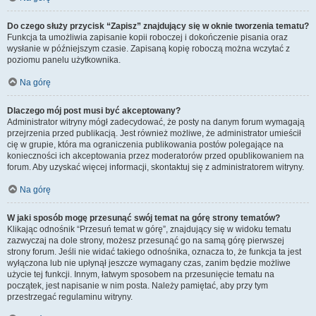
Do czego służy przycisk “Zapisz” znajdujący się w oknie tworzenia tematu?
Funkcja ta umożliwia zapisanie kopii roboczej i dokończenie pisania oraz
wysłanie w późniejszym czasie. Zapisaną kopię roboczą można wczytać z
poziomu panelu użytkownika.
Na górę
Dlaczego mój post musi być akceptowany?
Administrator witryny mógł zadecydować, że posty na danym forum wymagają
przejrzenia przed publikacją. Jest również możliwe, że administrator umieścił
cię w grupie, która ma ograniczenia publikowania postów polegające na
konieczności ich akceptowania przez moderatorów przed opublikowaniem na
forum. Aby uzyskać więcej informacji, skontaktuj się z administratorem witryny.
Na górę
W jaki sposób mogę przesunąć swój temat na górę strony tematów?
Klikając odnośnik “Przesuń temat w górę”, znajdujący się w widoku tematu
zazwyczaj na dole strony, możesz przesunąć go na samą górę pierwszej
strony forum. Jeśli nie widać takiego odnośnika, oznacza to, że funkcja ta jest
wyłączona lub nie upłynął jeszcze wymagany czas, zanim będzie możliwe
użycie tej funkcji. Innym, łatwym sposobem na przesunięcie tematu na
początek, jest napisanie w nim posta. Należy pamiętać, aby przy tym
przestrzegać regulaminu witryny.