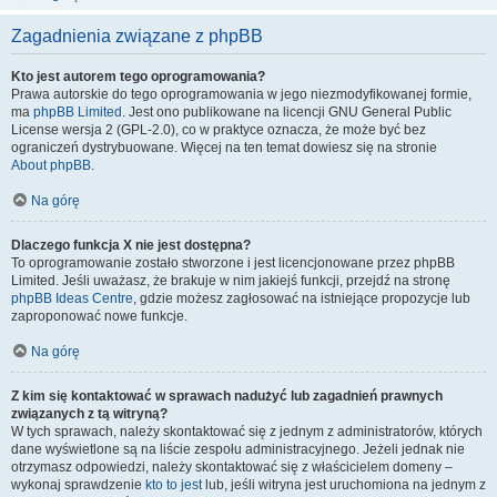
Zagadnienia związane z phpBB
Kto jest autorem tego oprogramowania?
Prawa autorskie do tego oprogramowania w jego niezmodyfikowanej formie,
ma
phpBB Limited
. Jest ono publikowane na licencji GNU General Public
License wersja 2 (GPL-2.0), co w praktyce oznacza, że może być bez
ograniczeń dystrybuowane. Więcej na ten temat dowiesz się na stronie
About phpBB
.
Na górę
Dlaczego funkcja X nie jest dostępna?
To oprogramowanie zostało stworzone i jest licencjonowane przez phpBB
Limited. Jeśli uważasz, że brakuje w nim jakiejś funkcji, przejdź na stronę
phpBB Ideas Centre
, gdzie możesz zagłosować na istniejące propozycje lub
zaproponować nowe funkcje.
Na górę
Z kim się kontaktować w sprawach nadużyć lub zagadnień prawnych
związanych z tą witryną?
W tych sprawach, należy skontaktować się z jednym z administratorów, których
dane wyświetlone są na liście zespołu administracyjnego. Jeżeli jednak nie
otrzymasz odpowiedzi, należy skontaktować się z właścicielem domeny –
wykonaj sprawdzenie
kto to jest
lub, jeśli witryna jest uruchomiona na jednym z