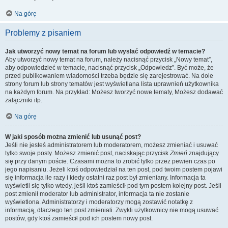
Na górę
Problemy z pisaniem
Jak utworzyć nowy temat na forum lub wysłać odpowiedź w temacie?
Aby utworzyć nowy temat na forum, należy nacisnąć przycisk „Nowy temat”,
aby odpowiedzieć w temacie, nacisnąć przycisk „Odpowiedz”. Być może, że
przed publikowaniem wiadomości trzeba będzie się zarejestrować. Na dole
strony forum lub strony tematów jest wyświetlana lista uprawnień użytkownika
na każdym forum. Na przykład: Możesz tworzyć nowe tematy, Możesz dodawać
załączniki itp.
Na górę
W jaki sposób można zmienić lub usunąć post?
Jeśli nie jesteś administratorem lub moderatorem, możesz zmieniać i usuwać
tylko swoje posty. Możesz zmienić post, naciskając przycisk
Zmień
znajdujący
się przy danym poście. Czasami można to zrobić tylko przez pewien czas po
jego napisaniu. Jeżeli ktoś odpowiedział na ten post, pod twoim postem pojawi
się informacja ile razy i kiedy ostatni raz post był zmieniany. Informacja ta
wyświetli się tylko wtedy, jeśli ktoś zamieścił pod tym postem kolejny post. Jeśli
post zmienił moderator lub administrator, informacja ta nie zostanie
wyświetlona. Administratorzy i moderatorzy mogą zostawić notatkę z
informacją, dlaczego ten post zmieniali. Zwykli użytkownicy nie mogą usuwać
postów, gdy ktoś zamieścił pod ich postem nowy post.