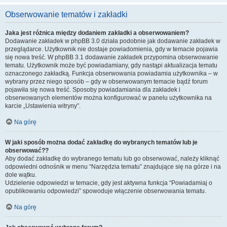
Obserwowanie tematów i zakładki
Jaka jest różnica między dodaniem zakładki a obserwowaniem?
Dodawanie zakładek w phpBB 3.0 działa podobnie jak dodawanie zakładek w
przeglądarce. Użytkownik nie dostaje powiadomienia, gdy w temacie pojawia
się nowa treść. W phpBB 3.1 dodawanie zakładek przypomina obserwowanie
tematu. Użytkownik może być powiadamiany, gdy nastąpi aktualizacja tematu
oznaczonego zakładką. Funkcja obserwowania powiadamia użytkownika – w
wybrany przez niego sposób – gdy w obserwowanym temacie bądź forum
pojawiła się nowa treść. Sposoby powiadamiania dla zakładek i
obserwowanych elementów można konfigurować w panelu użytkownika na
karcie „Ustawienia witryny”.
Na górę
W jaki sposób można dodać zakładkę do wybranych tematów lub je
obserwować??
Aby dodać zakładkę do wybranego tematu lub go obserwować, należy kliknąć
odpowiedni odnośnik w menu “Narzędzia tematu” znajdujące się na górze i na
dole wątku.
Udzielenie odpowiedzi w temacie, gdy jest aktywna funkcja “Powiadamiaj o
opublikowaniu odpowiedzi” spowoduje włączenie obserwowania tematu.
Na górę