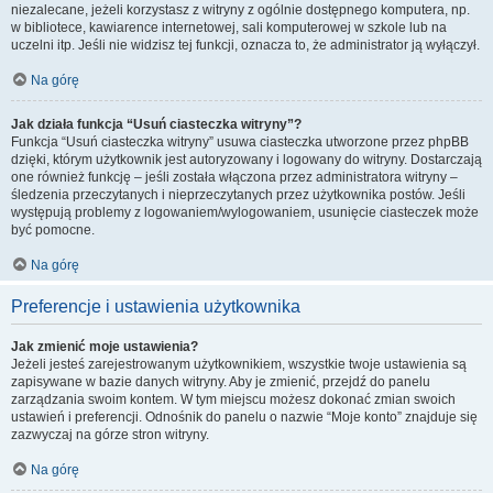
niezalecane, jeżeli korzystasz z witryny z ogólnie dostępnego komputera, np.
w bibliotece, kawiarence internetowej, sali komputerowej w szkole lub na
uczelni itp. Jeśli nie widzisz tej funkcji, oznacza to, że administrator ją wyłączył.
Na górę
Jak działa funkcja “Usuń ciasteczka witryny”?
Funkcja “Usuń ciasteczka witryny” usuwa ciasteczka utworzone przez phpBB
dzięki, którym użytkownik jest autoryzowany i logowany do witryny. Dostarczają
one również funkcję – jeśli została włączona przez administratora witryny –
śledzenia przeczytanych i nieprzeczytanych przez użytkownika postów. Jeśli
występują problemy z logowaniem/wylogowaniem, usunięcie ciasteczek może
być pomocne.
Na górę
Preferencje i ustawienia użytkownika
Jak zmienić moje ustawienia?
Jeżeli jesteś zarejestrowanym użytkownikiem, wszystkie twoje ustawienia są
zapisywane w bazie danych witryny. Aby je zmienić, przejdź do panelu
zarządzania swoim kontem. W tym miejscu możesz dokonać zmian swoich
ustawień i preferencji. Odnośnik do panelu o nazwie “Moje konto” znajduje się
zazwyczaj na górze stron witryny.
Na górę