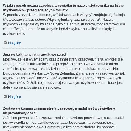
W jaki sposób można zapobiec wyświetlaniu nazwy użytkownika na liście
użytkowników przeglądających forum?
W panelu zarządzania kontem, w “Ustawieniach witryny” znajduje się funkcja
Nie pokazuj statusu online
. Włącz tę funkcję, zaznaczając
Tak
. Nazwa
użytkownika będzie wyświetlana tylko dla administratorów, moderatorów i dla
ciebie. Twoja obecność na witrynie będzie wykazana w liczbie ukrytych
użytkowników.
Na górę
Jest wyświetlany nieprawidłowy czas!
Możliwe, że jest wyświetlany czas z innej strefy czasowej, niż ta, w której się
znajdujesz. Jeśli tak właśnie jest, przejdź do panelu zarządzania kontem i
zmień strefę czasową, tak aby była zgodna z twoim miejscem pobytu. Np.
Europa centralna, Afryka, czy Nowa Zelandia. Zmiana strefy czasowej, tak jak i
większości ustawień, może zostać wykonana tylko przez zarejestrowanych
użytkowników. Jeżeli nie jesteś zarejestrowanym użytkownikiem – teraz jest
dobry moment, by się zarejestrować.
Na górę
Została wykonana zmiana strefy czasowej, a nadal jest wyświetlany
nieprawidłowy czas!
Jeżeli na pewno strefa czasowa została ustawiona prawidłowo, a czas nadal
jest wyświetlany nieprawidłowo, oznacza to, że czas na serwerze jest
ustawiony nieprawidłowo. Poinformuj o tym administratora, by naprawił