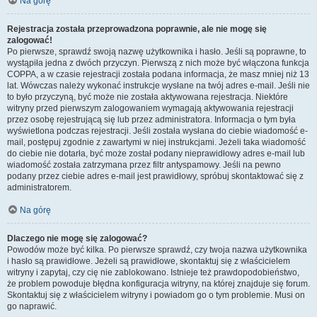
Na górę
Rejestracja została przeprowadzona poprawnie, ale nie mogę się
zalogować!
Po pierwsze, sprawdź swoją nazwę użytkownika i hasło. Jeśli są poprawne, to
wystąpiła jedna z dwóch przyczyn. Pierwszą z nich może być włączona funkcja
COPPA, a w czasie rejestracji została podana informacja, że masz mniej niż 13
lat. Wówczas należy wykonać instrukcje wysłane na twój adres e-mail. Jeśli nie
to było przyczyną, być może nie została aktywowana rejestracja. Niektóre
witryny przed pierwszym zalogowaniem wymagają aktywowania rejestracji
przez osobę rejestrującą się lub przez administratora. Informacja o tym była
wyświetlona podczas rejestracji. Jeśli została wysłana do ciebie wiadomość e-
mail, postępuj zgodnie z zawartymi w niej instrukcjami. Jeżeli taka wiadomość
do ciebie nie dotarła, być może został podany nieprawidłowy adres e-mail lub
wiadomość została zatrzymana przez filtr antyspamowy. Jeśli na pewno
podany przez ciebie adres e-mail jest prawidłowy, spróbuj skontaktować się z
administratorem.
Na górę
Dlaczego nie mogę się zalogować?
Powodów może być kilka. Po pierwsze sprawdź, czy twoja nazwa użytkownika
i hasło są prawidłowe. Jeżeli są prawidłowe, skontaktuj się z właścicielem
witryny i zapytaj, czy cię nie zablokowano. Istnieje też prawdopodobieństwo,
że problem powoduje błędna konfiguracja witryny, na której znajduje się forum.
Skontaktuj się z właścicielem witryny i powiadom go o tym problemie. Musi on
go naprawić.