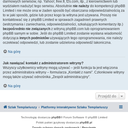
darmowych serwisów, np. Yahoo!, free.fr, f2s.com, itp., z kierownictwem lub
wydziałem nadużyć tego serwisu. Absolutnie
nie należy
do kompetencji phpBB
Limited i nie może ona w żaden sposób być obarczana odpowiedzialnością za
to w jaki sposób, gdzie lub przez kogo ta witryna jest używana. Proszę nie
kontaktować się z phpBB Limited w sprawach zagadnień prawnych
(wstrzymania i zaniechania, odpowiedzialności, szkalujących komentarzy itp.)
bezpośrednio nie związanych
z witryną phpBB.com lub oprogramowaniem
phpBB samym w sobie. Jeśli do phpBB Limited zostanie wysłana wiadomość
dotycząca
innych podmiotów
używających tego oprogramowania, nie należy
oczekiwać odpowiedzi, lub zostanie udzielona odpowiedź lakoniczna.
Na górę
Jak nawiązać kontakt z administratorem witryny?
Wszyscy użytkownicy witryny mogą używać – jeśli funkcja ta jest włączona
przez administratora witryny – formularza „Kontakt z nami”. Członkowie witryny
mogą także używać odnośnika „Zespół administracyjny”.
Na górę
Przejdź do
Szlak Templariuszy
Platformy interaktywne Szlaku Templariuszy
Technologię dostarcza
phpBB
® Forum Software © phpBB Limited
Polski pakiet językowy dostarcza
phpBB.pl
Zasady ochrony danych osobowych
|
Regulamin