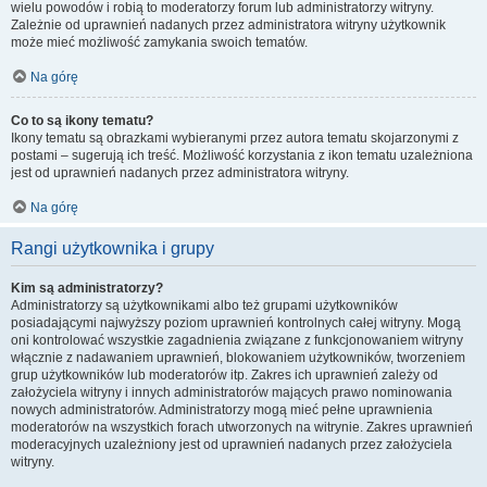
wielu powodów i robią to moderatorzy forum lub administratorzy witryny.
Zależnie od uprawnień nadanych przez administratora witryny użytkownik
może mieć możliwość zamykania swoich tematów.
Na górę
Co to są ikony tematu?
Ikony tematu są obrazkami wybieranymi przez autora tematu skojarzonymi z
postami – sugerują ich treść. Możliwość korzystania z ikon tematu uzależniona
jest od uprawnień nadanych przez administratora witryny.
Na górę
Rangi użytkownika i grupy
Kim są administratorzy?
Administratorzy są użytkownikami albo też grupami użytkowników
posiadającymi najwyższy poziom uprawnień kontrolnych całej witryny. Mogą
oni kontrolować wszystkie zagadnienia związane z funkcjonowaniem witryny
włącznie z nadawaniem uprawnień, blokowaniem użytkowników, tworzeniem
grup użytkowników lub moderatorów itp. Zakres ich uprawnień zależy od
założyciela witryny i innych administratorów mających prawo nominowania
nowych administratorów. Administratorzy mogą mieć pełne uprawnienia
moderatorów na wszystkich forach utworzonych na witrynie. Zakres uprawnień
moderacyjnych uzależniony jest od uprawnień nadanych przez założyciela
witryny.