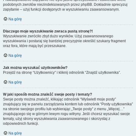
podobnych zwrotów niezindeksowanych przez phpBB. Dokładnie sprecyzuj
zapytanie – użyj funkcji dostępnych w wyszukiwaniu zaawansowanym.
Na górę
Dlaczego moje wyszukiwanie zwraca pustą stronę?!
Wyszukiwanie zwróciło zbyt dużo wyników. Użyj zaawansowanego
wyszukiwania i postaraj się bardziej precyzyjnie określić szukany fragment
oraz fora, które mają być przeszukane.
Na górę
Jak można wyszukać użytkowników?
Przejdź na stronę “Użytkownicy” i kliknij odnośnik “Znajdź użytkownika”.
Na górę
W jaki sposób można znaleźć swoje posty i tematy?
Swoje posty można znaleźć, klikając odnośnik “Wyświetl moje posty”
znajdujący się w panelu zarządzania kontem lub odnośnik “Posty użytkownika”
na stronie swojego profilu lub wybierając „Twoje posty” z menu „Więcej…”
znajdującego się w górnym lewym rogu witryny. Jeśli chcesz wyszukać swoje
tematy, użyj strony wyszukiwania zaawansowanego i skorzystaj z
odpowiednich funkcji.
Na górę