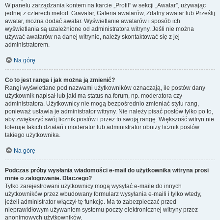
W panelu zarządzania kontem na karcie „Profil” w sekcji „Awatar”, używając
jednej z czterech metod: Gravatar, Galeria awatarów, Zdalny awatar lub Prześlij
awatar, można dodać awatar. Wyświetlanie awatarów i sposób ich
wyświetlania są uzależnione od administratora witryny. Jeśli nie można
używać awatarów na danej witrynie, należy skontaktować się z jej
administratorem.
Na górę
Co to jest ranga i jak można ją zmienić?
Rangi wyświetlane pod nazwami użytkowników oznaczają, ile postów dany
użytkownik napisał lub jaki ma status na forum, np. moderatora czy
administratora. Użytkownicy nie mogą bezpośrednio zmieniać stylu rang,
ponieważ ustawia je administrator witryny. Nie należy pisać postów tylko po to,
aby zwiększyć swój licznik postów i przez to swoją rangę. Większość witryn nie
toleruje takich działań i moderator lub administrator obniży licznik postów
takiego użytkownika.
Na górę
Podczas próby wysłania wiadomości e-mail do użytkownika witryna prosi
mnie o zalogowanie. Dlaczego?
Tylko zarejestrowani użytkownicy mogą wysyłać e-maile do innych
użytkowników przez wbudowany formularz wysyłania e-maili i tylko wtedy,
jeżeli administrator włączył tę funkcję. Ma to zabezpieczać przed
nieprawidłowym używaniem systemu poczty elektronicznej witryny przez
anonimowych użytkowników.