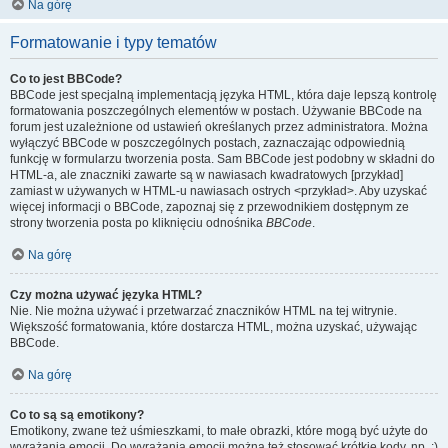
Na górę
Formatowanie i typy tematów
Co to jest BBCode?
BBCode jest specjalną implementacją języka HTML, która daje lepszą kontrolę
formatowania poszczególnych elementów w postach. Używanie BBCode na
forum jest uzależnione od ustawień określanych przez administratora. Można
wyłączyć BBCode w poszczególnych postach, zaznaczając odpowiednią
funkcję w formularzu tworzenia posta. Sam BBCode jest podobny w składni do
HTML-a, ale znaczniki zawarte są w nawiasach kwadratowych [przykład]
zamiast w używanych w HTML-u nawiasach ostrych <przykład>. Aby uzyskać
więcej informacji o BBCode, zapoznaj się z przewodnikiem dostępnym ze
strony tworzenia posta po kliknięciu odnośnika
BBCode
.
Na górę
Czy można używać języka HTML?
Nie. Nie można używać i przetwarzać znaczników HTML na tej witrynie.
Większość formatowania, które dostarcza HTML, można uzyskać, używając
BBCode.
Na górę
Co to są są emotikony?
Emotikony, zwane też uśmieszkami, to małe obrazki, które mogą być użyte do
wyrażania emocji. Do wyrażania emocji można też stosować krótkie kody, np. :)