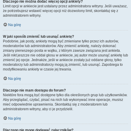
Dlaczego nie można dodać więcej opcji ankiety?
Limit opcji w ankiecie jest ustalany przez administratora witryny. Jeśli uważasz,
że potrzebujesz wstawić więcej opcji niż dozwolony limit, skontaktuj się z
administratorem witryny.
Na górę
W jaki sposób zmienić lub usunąć ankietę?
Podobnie, jak posty, ankiety mogą być zmieniane tylko przez ich autorów,
moderatorów lub administratorów. Aby zmienić ankietę, należy dokonać
zmiany pierwszego posta w wątku, z którym zawsze związana jest ankieta.
Jeśli nikt jeszcze nie oddał głosu w ankiecie, jej autor może usunąć ankietę lub
zmienić jej opcje. Jednakże, jeśli w ankiecie zostały już oddane głosy, tylko
moderatorzy lub administratorzy mogą ją zmienić, lub usunąć. Zapobiega to
modyfikowaniu ankiety w czasie jej trwania.
Na górę
Dlaczego nie mam dostępu do forum?
Niektóre fora mogą być dostępne tylko dla określonych grup lub użytkowników.
Aby przeglądać, czytać, pisać na nich lub wykonywać inne operacje, musisz
mieć odpowiednie uprawnienia. Skontaktuj się z moderatorem lub
administratorem witryny, aby ci je przydzielił.
Na górę
Dlaczego nie mogę dodawać załączników?