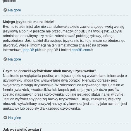
problem.
Na górę
Mojego języka nie ma na liście!
Być może administrator nie zainstalował pakietu zawierającego twoją wersję
językową albo nikt jeszcze nie przetłumaczył phpBB3 na twój język. Zapytaj
administratora witryny czy może zainstalować pakiet językowy, którego
potrzebujesz. Jeśli pakiet dla twojego języka nie istnieje, może spróbujesz go
utworzyć. Więcej informacji na ten temat można znaleźć na stronie
internetowej
phpBB.pl
® lub phpBB Limited
phpBB.com
®
Na górę
Czym są obrazki wyświetlane obok nazwy użytkownika?
Na stronie przeglądania postów, w miejscu, gdzie są wyświetlane informacje o
użytkowniku, mogą być wyświetlane dwa obrazki. Pierwszy obrazek jest
skojarzony z rangą użytkownika. W zależności od używanego stylu jest on w
formie gwiazdek, kwadracików lub kropek pokazujących, jak dużo postów
zostało napisanych przez użytkownika lub jaki jest jego status na tej witrynie.
Jest on wyświetlany poniżej nazwy użytkownika. Drugi, zazwyczaj większy
obrazek, wyświetlany powyżej nazwy użytkownika jest znany jako awatar i jest
unikatowy lub osobisty dla każdego użytkownika.
Na górę
Jak wyświetlić awatar?