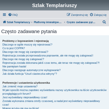
Szlak Templariuszy
FAQ
Zarejestruj się
Zaloguj się
S
Szlak Templariuszy
Platformy interaktywne Szlaku Templariuszy
Często zadawane pytania
z
Często zadawane pytania
u
k
Problemy z logowaniem i rejestracją
Dlaczego w ogóle muszę się rejestrować?
a
Co to jest COPPA?
j
Dlaczego nie mogę się zarejestrować?
Rejestracja została przeprowadzona poprawnie, ale nie mogę się zalogować!
Dlaczego nie mogę się zalogować?
Rejestracja została dokonana jakiś czas temu, ale teraz nie mogę się zalogować?!
Nie pamiętam hasła!
Dlaczego następuje automatyczne wylogowanie?
Jak działa funkcja “Usuń ciasteczka witryny”?
Preferencje i ustawienia użytkownika
Jak zmienić moje ustawienia?
W jaki sposób można zapobiec wyświetlaniu nazwy użytkownika na liście użytkowników
przeglądających forum?
Jest wyświetlany nieprawidłowy czas!
Została wykonana zmiana strefy czasowej, a nadal jest wyświetlany nieprawidłowy
czas!
Mojego języka nie ma na liście!