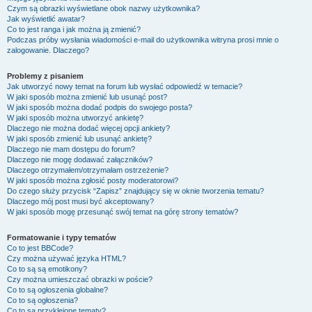
Czym są obrazki wyświetlane obok nazwy użytkownika?
Jak wyświetlić awatar?
Co to jest ranga i jak można ją zmienić?
Podczas próby wysłania wiadomości e-mail do użytkownika witryna prosi mnie o
zalogowanie. Dlaczego?
Problemy z pisaniem
Jak utworzyć nowy temat na forum lub wysłać odpowiedź w temacie?
W jaki sposób można zmienić lub usunąć post?
W jaki sposób można dodać podpis do swojego posta?
W jaki sposób można utworzyć ankietę?
Dlaczego nie można dodać więcej opcji ankiety?
W jaki sposób zmienić lub usunąć ankietę?
Dlaczego nie mam dostępu do forum?
Dlaczego nie mogę dodawać załączników?
Dlaczego otrzymałem/otrzymałam ostrzeżenie?
W jaki sposób można zgłosić posty moderatorowi?
Do czego służy przycisk “Zapisz” znajdujący się w oknie tworzenia tematu?
Dlaczego mój post musi być akceptowany?
W jaki sposób mogę przesunąć swój temat na górę strony tematów?
Formatowanie i typy tematów
Co to jest BBCode?
Czy można używać języka HTML?
Co to są są emotikony?
Czy można umieszczać obrazki w poście?
Co to są ogłoszenia globalne?
Co to są ogłoszenia?
Co to są przyklejone tematy?