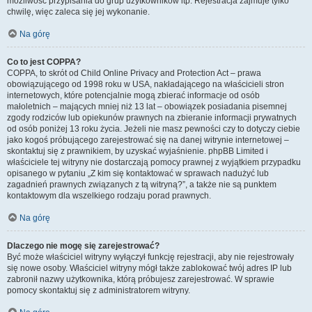
możliwość przypisania do grup użytkowników itp. Rejestracja zajmuje tylko
chwilę, więc zaleca się jej wykonanie.
Na górę
Co to jest COPPA?
COPPA, to skrót od Child Online Privacy and Protection Act – prawa
obowiązującego od 1998 roku w USA, nakładającego na właścicieli stron
internetowych, które potencjalnie mogą zbierać informacje od osób
małoletnich – mających mniej niż 13 lat – obowiązek posiadania pisemnej
zgody rodziców lub opiekunów prawnych na zbieranie informacji prywatnych
od osób poniżej 13 roku życia. Jeżeli nie masz pewności czy to dotyczy ciebie
jako kogoś próbującego zarejestrować się na danej witrynie internetowej –
skontaktuj się z prawnikiem, by uzyskać wyjaśnienie. phpBB Limited i
właściciele tej witryny nie dostarczają pomocy prawnej z wyjątkiem przypadku
opisanego w pytaniu „Z kim się kontaktować w sprawach nadużyć lub
zagadnień prawnych związanych z tą witryną?”, a także nie są punktem
kontaktowym dla wszelkiego rodzaju porad prawnych.
Na górę
Dlaczego nie mogę się zarejestrować?
Być może właściciel witryny wyłączył funkcję rejestracji, aby nie rejestrowały
się nowe osoby. Właściciel witryny mógł także zablokować twój adres IP lub
zabronił nazwy użytkownika, którą próbujesz zarejestrować. W sprawie
pomocy skontaktuj się z administratorem witryny.