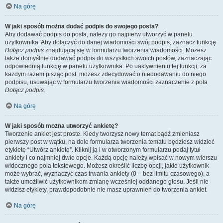
Na górę
W jaki sposób można dodać podpis do swojego posta?
Aby dodawać podpis do posta, należy go najpierw utworzyć w panelu
użytkownika. Aby dołączyć do danej wiadomości swój podpis, zaznacz funkcję
Dołącz podpis
znajdującą się w formularzu tworzenia wiadomości. Możesz
także domyślnie dodawać podpis do wszystkich swoich postów, zaznaczając
odpowiednią funkcję w panelu użytkownika. Po uaktywnieniu tej funkcji, za
każdym razem pisząc post, możesz zdecydować o niedodawaniu do niego
podpisu, usuwając w formularzu tworzenia wiadomości zaznaczenie z pola
Dołącz podpis
.
Na górę
W jaki sposób można utworzyć ankietę?
Tworzenie ankiet jest proste. Kiedy tworzysz nowy temat bądź zmieniasz
pierwszy post w wątku, na dole formularza tworzenia tematu będziesz widzieć
etykietę “Utwórz ankietę”. Kliknij ją i w otworzonym formularzu podaj tytuł
ankiety i co najmniej dwie opcje. Każdą opcję należy wpisać w nowym wierszu
widocznego pola tekstowego. Możesz określić liczbę opcji, jakie użytkownik
może wybrać, wyznaczyć czas trwania ankiety (0 – bez limitu czasowego), a
także umożliwić użytkownikom zmianę wcześniej oddanego głosu. Jeśli nie
widzisz etykiety, prawdopodobnie nie masz uprawnień do tworzenia ankiet.
Na górę