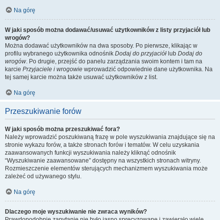
Na górę
W jaki sposób można dodawać/usuwać użytkowników z listy przyjaciół lub
wrogów?
Można dodawać użytkowników na dwa sposoby. Po pierwsze, klikając w
profilu wybranego użytkownika odnośnik
Dodaj do przyjaciół
lub
Dodaj do
wrogów
. Po drugie, przejść do panelu zarządzania swoim kontem i tam na
karcie
Przyjaciele i wrogowie
wprowadzić odpowiednie dane użytkownika. Na
tej samej karcie można także usuwać użytkowników z list.
Na górę
Przeszukiwanie forów
W jaki sposób można przeszukiwać fora?
Należy wprowadzić poszukiwaną frazę w pole wyszukiwania znajdujące się na
stronie wykazu forów, a także stronach forów i tematów. W celu uzyskania
zaawansowanych funkcji wyszukiwania należy kliknąć odnośnik
“Wyszukiwanie zaawansowane” dostępny na wszystkich stronach witryny.
Rozmieszczenie elementów sterujących mechanizmem wyszukiwania może
zależeć od używanego stylu.
Na górę
Dlaczego moje wyszukiwanie nie zwraca wyników?
Prawdopodobnie zapytanie nie było jasno sprecyzowane i zawierało wiele