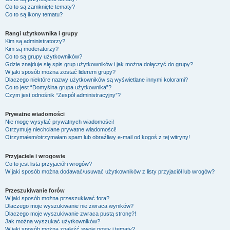
Co to są zamknięte tematy?
Co to są ikony tematu?
Rangi użytkownika i grupy
Kim są administratorzy?
Kim są moderatorzy?
Co to są grupy użytkowników?
Gdzie znajduje się spis grup użytkowników i jak można dołączyć do grupy?
W jaki sposób można zostać liderem grupy?
Dlaczego niektóre nazwy użytkowników są wyświetlane innymi kolorami?
Co to jest “Domyślna grupa użytkownika”?
Czym jest odnośnik “Zespół administracyjny”?
Prywatne wiadomości
Nie mogę wysyłać prywatnych wiadomości!
Otrzymuję niechciane prywatne wiadomości!
Otrzymałem/otrzymałam spam lub obraźliwy e-mail od kogoś z tej witryny!
Przyjaciele i wrogowie
Co to jest lista przyjaciół i wrogów?
W jaki sposób można dodawać/usuwać użytkowników z listy przyjaciół lub wrogów?
Przeszukiwanie forów
W jaki sposób można przeszukiwać fora?
Dlaczego moje wyszukiwanie nie zwraca wyników?
Dlaczego moje wyszukiwanie zwraca pustą stronę?!
Jak można wyszukać użytkowników?
W jaki sposób można znaleźć swoje posty i tematy?