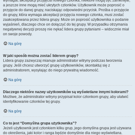
wymagać akceptacji przyjęcia nowego członka, niektóre mogą być zamknięte,
a jeszcze inne mogą mieć ukrytych członków. Użytkownik może poprosić o
przyjęcie do danej grupy, naciskając odpowiedni przycisk. Prośba o przyjęcie
do grupy, która wymaga akceptacji przyjęcia nowego członka, musi zostać
zaakceptowana przez lidera grupy. Może on poprosić użytkownika o podanie
wyjaśnień, dlaczego chce on dołączyć do tej grupy. W przypadku otrzymania
negatywnej decyzji proszę nie nękać lidera grupy pytaniami – widocznie miał
on swoje powody.
Na górę
W jaki sposób można zostać liderem grupy?
Lidera grupy zazwyczaj mianuje administrator witryny podczas tworzenia
grupy. Jeśli chcesz utworzyć grupę użytkowników, skontaktuj się z
administratorem, wysyłając do niego prywatną wiadomość.
Na górę
Dlaczego niektóre nazwy użytkowników są wyświetlane innymi kolorami?
Możliwe, że administrator witryny przypisał kolor członkom grupy, aby ułatwić
identyfikowanie członków tej grupy.
Na górę
Co to jest “Domyślna grupa użytkownika”?
Jeżeli użytkownik jest członkiem kilku grup, jego domyślna grupa jest używana
do określenia, jaki kolor i ranga będzie domyślnie dla niego wyświetlana.