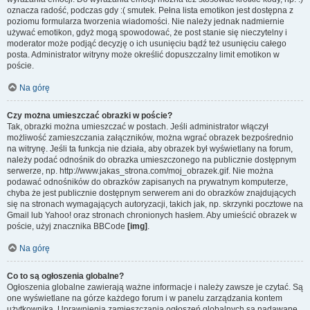
oznacza radość, podczas gdy :( smutek. Pełna lista emotikon jest dostępna z
poziomu formularza tworzenia wiadomości. Nie należy jednak nadmiernie
używać emotikon, gdyż mogą spowodować, że post stanie się nieczytelny i
moderator może podjąć decyzję o ich usunięciu bądź też usunięciu całego
posta. Administrator witryny może określić dopuszczalny limit emotikon w
poście.
Na górę
Czy można umieszczać obrazki w poście?
Tak, obrazki można umieszczać w postach. Jeśli administrator włączył
możliwość zamieszczania załączników, można wgrać obrazek bezpośrednio
na witrynę. Jeśli ta funkcja nie działa, aby obrazek był wyświetlany na forum,
należy podać odnośnik do obrazka umieszczonego na publicznie dostępnym
serwerze, np. http://www.jakas_strona.com/moj_obrazek.gif. Nie można
podawać odnośników do obrazków zapisanych na prywatnym komputerze,
chyba że jest publicznie dostępnym serwerem ani do obrazków znajdujących
się na stronach wymagających autoryzacji, takich jak, np. skrzynki pocztowe na
Gmail lub Yahoo! oraz stronach chronionych hasłem. Aby umieścić obrazek w
poście, użyj znacznika BBCode
[img]
.
Na górę
Co to są ogłoszenia globalne?
Ogłoszenia globalne zawierają ważne informacje i należy zawsze je czytać. Są
one wyświetlane na górze każdego forum i w panelu zarządzania kontem
użytkownika. Uprawnienia zamieszczania ogłoszeń globalnych są nadawane