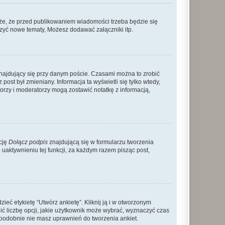
że, że przed publikowaniem wiadomości trzeba będzie się
rzyć nowe tematy, Możesz dodawać załączniki itp.
najdujący się przy danym poście. Czasami można to zrobić
 post był zmieniany. Informacja ta wyświetli się tylko wtedy,
atorzy i moderatorzy mogą zostawić notatkę z informacją,
cję
Dołącz podpis
znajdującą się w formularzu tworzenia
aktywnieniu tej funkcji, za każdym razem pisząc post,
eć etykietę “Utwórz ankietę”. Kliknij ją i w otworzonym
ić liczbę opcji, jakie użytkownik może wybrać, wyznaczyć czas
dopodobnie nie masz uprawnień do tworzenia ankiet.