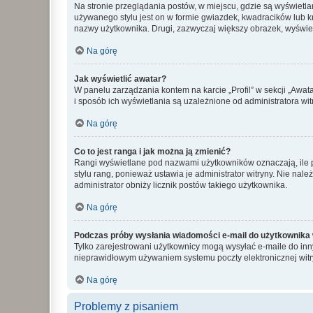
Na stronie przeglądania postów, w miejscu, gdzie są wyświetl
używanego stylu jest on w formie gwiazdek, kwadracików lub kro
nazwy użytkownika. Drugi, zazwyczaj większy obrazek, wyświet
Na górę
Jak wyświetlić awatar?
W panelu zarządzania kontem na karcie „Profil” w sekcji „Awat
i sposób ich wyświetlania są uzależnione od administratora wit
Na górę
Co to jest ranga i jak można ją zmienić?
Rangi wyświetlane pod nazwami użytkowników oznaczają, ile po
stylu rang, ponieważ ustawia je administrator witryny. Nie należ
administrator obniży licznik postów takiego użytkownika.
Na górę
Podczas próby wysłania wiadomości e-mail do użytkownika 
Tylko zarejestrowani użytkownicy mogą wysyłać e-maile do inny
nieprawidłowym używaniem systemu poczty elektronicznej wit
Na górę
Problemy z pisaniem