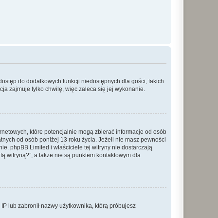
 dostęp do dodatkowych funkcji niedostępnych dla gości, takich
a zajmuje tylko chwilę, więc zaleca się jej wykonanie.
ernetowych, które potencjalnie mogą zbierać informacje od osób
tnych od osób poniżej 13 roku życia. Jeżeli nie masz pewności
e. phpBB Limited i właściciele tej witryny nie dostarczają
ą witryną?”, a także nie są punktem kontaktowym dla
s IP lub zabronił nazwy użytkownika, którą próbujesz