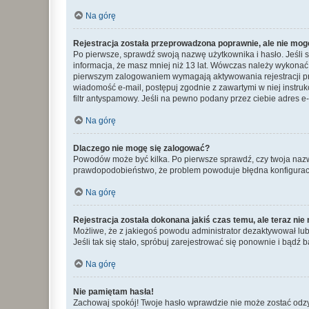
Na górę
Rejestracja została przeprowadzona poprawnie, ale nie mog
Po pierwsze, sprawdź swoją nazwę użytkownika i hasło. Jeśli 
informacja, że masz mniej niż 13 lat. Wówczas należy wykonać i
pierwszym zalogowaniem wymagają aktywowania rejestracji przez
wiadomość e-mail, postępuj zgodnie z zawartymi w niej instru
filtr antyspamowy. Jeśli na pewno podany przez ciebie adres e-
Na górę
Dlaczego nie mogę się zalogować?
Powodów może być kilka. Po pierwsze sprawdź, czy twoja nazwa u
prawdopodobieństwo, że problem powoduje błędna konfiguracja w
Na górę
Rejestracja została dokonana jakiś czas temu, ale teraz ni
Możliwe, że z jakiegoś powodu administrator dezaktywował lub u
Jeśli tak się stało, spróbuj zarejestrować się ponownie i bą
Na górę
Nie pamiętam hasła!
Zachowaj spokój! Twoje hasło wprawdzie nie może zostać odzys