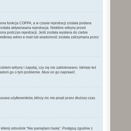
ona funkcja COPPA, a w czasie rejestracji została podana
została aktywowana rejestracja. Niektóre witryny przed
na podczas rejestracji. Jeśli została wysłana do ciebie
rawidłowy adres e-mail lub wiadomość została zatrzymana przez
lem witryny i zapytaj, czy cię nie zablokowano. Istnieje też
wiadom go o tym problemie. Musi on go naprawić.
suwa użytkowników, którzy nic nie pisali przez dłuższy czas.
liknij odnośnik “Nie pamiętam hasła”. Postępuj zgodnie z