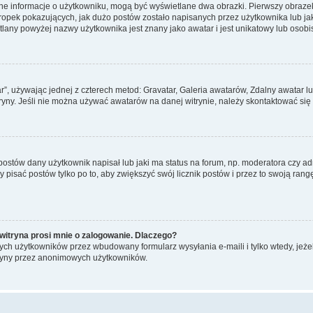
ane informacje o użytkowniku, mogą być wyświetlane dwa obrazki. Pierwszy obrazek
pek pokazujących, jak dużo postów zostało napisanych przez użytkownika lub jaki j
lany powyżej nazwy użytkownika jest znany jako awatar i jest unikatowy lub osobi
ar”, używając jednej z czterech metod: Gravatar, Galeria awatarów, Zdalny awatar 
ryny. Jeśli nie można używać awatarów na danej witrynie, należy skontaktować się 
stów dany użytkownik napisał lub jaki ma status na forum, np. moderatora czy a
y pisać postów tylko po to, aby zwiększyć swój licznik postów i przez to swoją rangę
witryna prosi mnie o zalogowanie. Dlaczego?
ch użytkowników przez wbudowany formularz wysyłania e-maili i tylko wtedy, jeżeli
ryny przez anonimowych użytkowników.