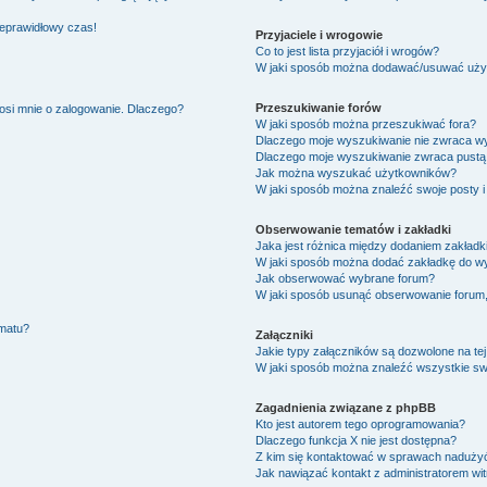
ieprawidłowy czas!
Przyjaciele i wrogowie
Co to jest lista przyjaciół i wrogów?
W jaki sposób można dodawać/usuwać użytk
Przeszukiwanie forów
osi mnie o zalogowanie. Dlaczego?
W jaki sposób można przeszukiwać fora?
Dlaczego moje wyszukiwanie nie zwraca w
Dlaczego moje wyszukiwanie zwraca pustą 
Jak można wyszukać użytkowników?
W jaki sposób można znaleźć swoje posty i
Obserwowanie tematów i zakładki
Jaka jest różnica między dodaniem zakład
W jaki sposób można dodać zakładkę do w
Jak obserwować wybrane forum?
W jaki sposób usunąć obserwowanie forum
ematu?
Załączniki
Jakie typy załączników są dozwolone na tej
W jaki sposób można znaleźć wszystkie swo
Zagadnienia związane z phpBB
Kto jest autorem tego oprogramowania?
Dlaczego funkcja X nie jest dostępna?
Z kim się kontaktować w sprawach nadużyć
Jak nawiązać kontakt z administratorem wi