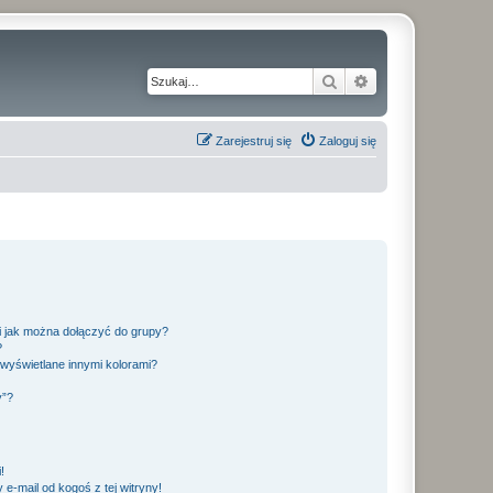
Szukaj
Wyszukiwanie z
Zarejestruj się
Zaloguj się
 i jak można dołączyć do grupy?
?
wyświetlane innymi kolorami?
y”?
!
e-mail od kogoś z tej witryny!