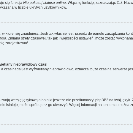
je się funkcja
Nie pokazuj statusu online
. Włącz tę funkcję, zaznaczając
Tak
. Nazw
wykazana w liczbie ukrytych użytkowników.
ta, w której się znajdujesz. Jeśli tak właśnie jest, przejdź do panelu zarządzania k
dia. Zmiana strefy czasowej, tak jak i większości ustawień, może zostać wykonana 
się zarejestrować.
wietlany nieprawidłowy czas!
a czas nadal jest wyświetlany nieprawidłowo, oznacza to, że czas na serwerze jes
 twoją wersję językową albo nikt jeszcze nie przetłumaczył phpBB3 na twój język. 
a nie istnieje, może spróbujesz go utworzyć. Więcej informacji na ten temat można z