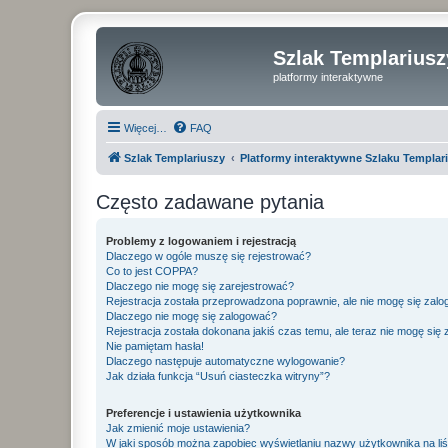
Szlak Templariusz
platformy interaktywne
Więcej…
FAQ
Szlak Templariuszy
Platformy interaktywne Szlaku Templar
Często zadawane pytania
Problemy z logowaniem i rejestracją
Dlaczego w ogóle muszę się rejestrować?
Co to jest COPPA?
Dlaczego nie mogę się zarejestrować?
Rejestracja została przeprowadzona poprawnie, ale nie mogę się zal
Dlaczego nie mogę się zalogować?
Rejestracja została dokonana jakiś czas temu, ale teraz nie mogę się
Nie pamiętam hasła!
Dlaczego następuje automatyczne wylogowanie?
Jak działa funkcja “Usuń ciasteczka witryny”?
Preferencje i ustawienia użytkownika
Jak zmienić moje ustawienia?
W jaki sposób można zapobiec wyświetlaniu nazwy użytkownika na li