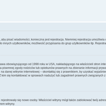
y, aby pisać wiadomości, konieczna jest rejestracja. Niemniej rejestracja umożliwia
do innych użytkowników, możliwość przypisania do grup użytkowników itp. Rejestracj
prawa obowiązującego od 1998 roku w USA, nakładającego na właścicieli stron int
ia pisemnej zgody rodziców lub opiekunów prawnych na zbieranie informacji prywa
na danej witrynie internetowej – skontaktuj się z prawnikiem, by uzyskać wyjaśnieni
 kim się kontaktować w sprawach nadużyć lub zagadnień prawnych związanych z t
ie rejestrowały się nowe osoby. Właściciel witryny mógł także zablokować twój adre
rem witryny.