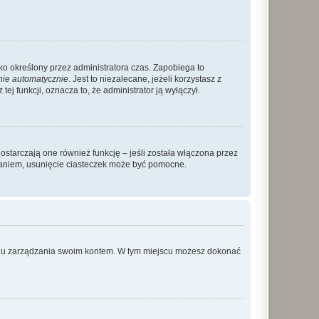
ylko określony przez administratora czas. Zapobiega to
nie automatycznie
. Jest to niezalecane, jeżeli korzystasz z
ej funkcji, oznacza to, że administrator ją wyłączył.
ostarczają one również funkcję – jeśli została włączona przez
waniem, usunięcie ciasteczek może być pomocne.
anelu zarządzania swoim kontem. W tym miejscu możesz dokonać