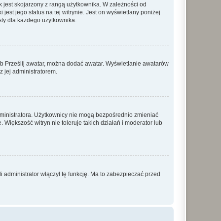
 jest skojarzony z rangą użytkownika. W zależności od
est jego status na tej witrynie. Jest on wyświetlany poniżej
sty dla każdego użytkownika.
lub Prześlij awatar, można dodać awatar. Wyświetlanie awatarów
z jej administratorem.
dministratora. Użytkownicy nie mogą bezpośrednio zmieniać
. Większość witryn nie toleruje takich działań i moderator lub
 administrator włączył tę funkcję. Ma to zabezpieczać przed