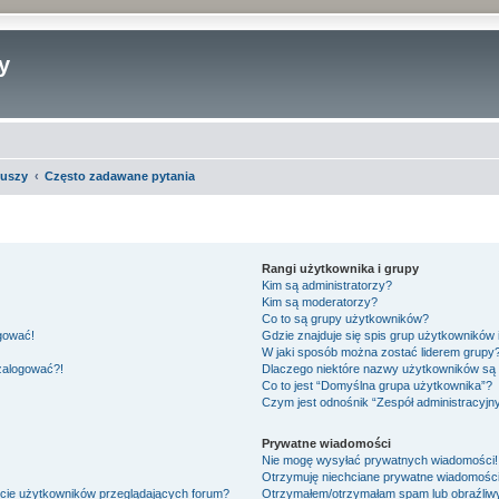
y
iuszy
Często zadawane pytania
Rangi użytkownika i grupy
Kim są administratorzy?
Kim są moderatorzy?
Co to są grupy użytkowników?
ogować!
Gdzie znajduje się spis grup użytkowników
W jaki sposób można zostać liderem grupy
 zalogować?!
Dlaczego niektóre nazwy użytkowników są 
Co to jest “Domyślna grupa użytkownika”?
Czym jest odnośnik “Zespół administracyjn
Prywatne wiadomości
Nie mogę wysyłać prywatnych wiadomości!
Otrzymuję niechciane prywatne wiadomości
ście użytkowników przeglądających forum?
Otrzymałem/otrzymałam spam lub obraźliwy 