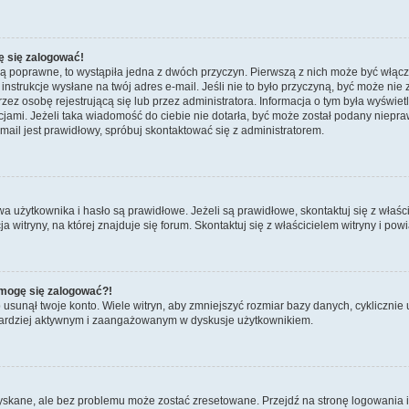
ę się zalogować!
są poprawne, to wystąpiła jedna z dwóch przyczyn. Pierwszą z nich może być włącz
nstrukcje wysłane na twój adres e-mail. Jeśli nie to było przyczyną, być może nie 
 osobę rejestrującą się lub przez administratora. Informacja o tym była wyświetlo
kcjami. Jeżeli taka wiadomość do ciebie nie dotarła, być może został podany niep
mail jest prawidłowy, spróbuj skontaktować się z administratorem.
żytkownika i hasło są prawidłowe. Jeżeli są prawidłowe, skontaktuj się z właścicie
itryny, na której znajduje się forum. Skontaktuj się z właścicielem witryny i po
e mogę się zalogować?!
sunął twoje konto. Wiele witryn, aby zmniejszyć rozmiar bazy danych, cyklicznie u
dź bardziej aktywnym i zaangażowanym w dyskusje użytkownikiem.
kane, ale bez problemu może zostać zresetowane. Przejdź na stronę logowania i k