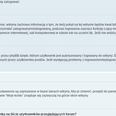
się zalogować.
nie
, witryna zachowa informację o tym, że twój pobyt na tej witrynie będzie trwał t
y pozostać zalogowanym/zalogowaną, podczas logowania zaznacz funkcję
Loguj m
ence internetowej, sali komputerowej w szkole lub na uczelni itp. Jeśli nie widzisz t
przez phpBB dzięki, którym użytkownik jest autoryzowany i logowany do witryny. D
zytanych przez użytkownika postów. Jeśli występują problemy z logowaniem/wylogo
 ustawienia są zapisywane w bazie danych witryny. Aby je zmienić, przejdź do p
ie “Moje konto” znajduje się zazwyczaj na górze stron witryny.
ika na liście użytkowników przeglądających forum?