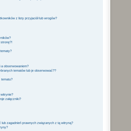
owników z listy przyjaciół lub wrogów?
yników?
stronę?!
 tematy?
ki a obserwowaniem?
ybranych tematów lub je obserwować??
, tematu?
 witrynie?
je załączniki?
 lub zagadnień prawnych związanych z tą witryną?
tryny?