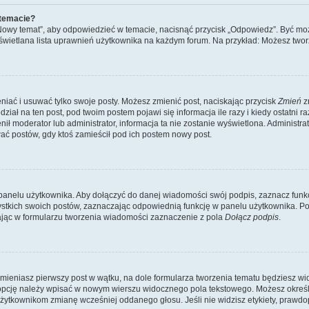
 temacie?
„Nowy temat”, aby odpowiedzieć w temacie, nacisnąć przycisk „Odpowiedz”. Być mo
wyświetlana lista uprawnień użytkownika na każdym forum. Na przykład: Możesz two
niać i usuwać tylko swoje posty. Możesz zmienić post, naciskając przycisk
Zmień
z
iał na ten post, pod twoim postem pojawi się informacja ile razy i kiedy ostatni raz
ienił moderator lub administrator, informacja ta nie zostanie wyświetlona. Administr
ać postów, gdy ktoś zamieścił pod ich postem nowy post.
panelu użytkownika. Aby dołączyć do danej wiadomości swój podpis, zaznacz funk
kich swoich postów, zaznaczając odpowiednią funkcję w panelu użytkownika. Po u
ąc w formularzu tworzenia wiadomości zaznaczenie z pola
Dołącz podpis
.
mieniasz pierwszy post w wątku, na dole formularza tworzenia tematu będziesz widzi
dą opcję należy wpisać w nowym wierszu widocznego pola tekstowego. Możesz określ
 użytkownikom zmianę wcześniej oddanego głosu. Jeśli nie widzisz etykiety, praw