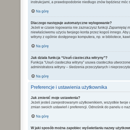
instrukcjami, a prawdopodobnie niedługo znów będziesz móc 
Na górę
Dlaczego następuje automatyczne wylogowanie?
Jeżeli w czasie logowania nie zaznaczysz funkcji
Zapamiętaj m
niewłaściwemu użyciu twojego konta przez kogoś innego. Ab
witryny z ogólnie dostępnego komputera, np. w bibliotece, kawiar
Na górę
Jak działa funkcja “Usuń ciasteczka witryny”?
Funkcja “Usuń ciasteczka witryny” usuwa ciasteczka utworzone 
administratora witryny – śledzenia przeczytanych i nieprzec
Na górę
Preferencje i ustawienia użytkownika
Jak zmienić moje ustawienia?
Jeżeli jesteś zarejestrowanym użytkownikiem, wszystkie twoje
zmian swoich ustawień i preferencji. Odnośnik do panelu o nazw
Na górę
W jaki sposób można zapobiec wyświetlaniu nazwy użytkown