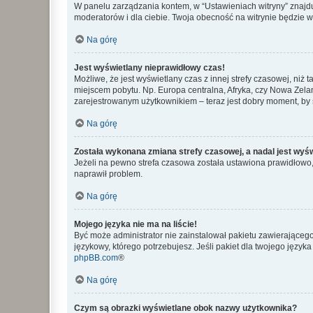
W panelu zarządzania kontem, w “Ustawieniach witryny” znajdu
moderatorów i dla ciebie. Twoja obecność na witrynie będzie 
Na górę
Jest wyświetlany nieprawidłowy czas!
Możliwe, że jest wyświetlany czas z innej strefy czasowej, niż 
miejscem pobytu. Np. Europa centralna, Afryka, czy Nowa Zelan
zarejestrowanym użytkownikiem – teraz jest dobry moment, by 
Na górę
Została wykonana zmiana strefy czasowej, a nadal jest wyś
Jeżeli na pewno strefa czasowa została ustawiona prawidłowo, 
naprawił problem.
Na górę
Mojego języka nie ma na liście!
Być może administrator nie zainstalował pakietu zawierającego
językowy, którego potrzebujesz. Jeśli pakiet dla twojego język
phpBB.com
®
Na górę
Czym są obrazki wyświetlane obok nazwy użytkownika?