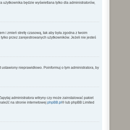
a użytkownika będzie wyświetlana tylko dla administratorów,
ontem i zmień strefę czasową, tak aby była zgodna z twoim
tylko przez zarejestrowanych użytkowników. Jeżeli nie jesteś
t ustawiony nieprawidłowo. Poinformuj o tym administratora, by
Zapytaj administratora witryny czy może zainstalować pakiet
naleźć na stronie internetowej
phpBB.pl
® lub phpBB Limited