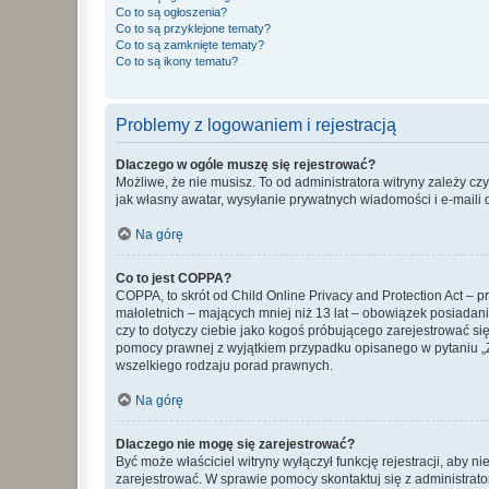
Co to są ogłoszenia?
Co to są przyklejone tematy?
Co to są zamknięte tematy?
Co to są ikony tematu?
Problemy z logowaniem i rejestracją
Dlaczego w ogóle muszę się rejestrować?
Możliwe, że nie musisz. To od administratora witryny zależy cz
jak własny awatar, wysyłanie prywatnych wiadomości i e-maili 
Na górę
Co to jest COPPA?
COPPA, to skrót od Child Online Privacy and Protection Act – 
małoletnich – mających mniej niż 13 lat – obowiązek posiadan
czy to dotyczy ciebie jako kogoś próbującego zarejestrować się 
pomocy prawnej z wyjątkiem przypadku opisanego w pytaniu „Z
wszelkiego rodzaju porad prawnych.
Na górę
Dlaczego nie mogę się zarejestrować?
Być może właściciel witryny wyłączył funkcję rejestracji, aby n
zarejestrować. W sprawie pomocy skontaktuj się z administrato