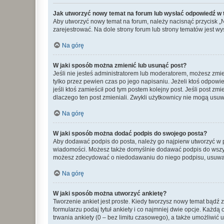
Jak utworzyć nowy temat na forum lub wysłać odpowiedź w
Aby utworzyć nowy temat na forum, należy nacisnąć przycisk 
zarejestrować. Na dole strony forum lub strony tematów jest 
Na górę
W jaki sposób można zmienić lub usunąć post?
Jeśli nie jesteś administratorem lub moderatorem, możesz zmie
tylko przez pewien czas po jego napisaniu. Jeżeli ktoś odpowiedz
jeśli ktoś zamieścił pod tym postem kolejny post. Jeśli post zm
dlaczego ten post zmieniali. Zwykli użytkownicy nie mogą usuw
Na górę
W jaki sposób można dodać podpis do swojego posta?
Aby dodawać podpis do posta, należy go najpierw utworzyć w 
wiadomości. Możesz także domyślnie dodawać podpis do wszyst
możesz zdecydować o niedodawaniu do niego podpisu, usuwaj
Na górę
W jaki sposób można utworzyć ankietę?
Tworzenie ankiet jest proste. Kiedy tworzysz nowy temat bądź z
formularzu podaj tytuł ankiety i co najmniej dwie opcje. Każ
trwania ankiety (0 – bez limitu czasowego), a także umożliwić