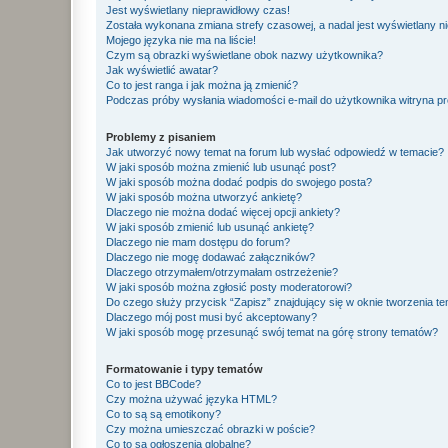
Jest wyświetlany nieprawidłowy czas!
Została wykonana zmiana strefy czasowej, a nadal jest wyświetlany n
Mojego języka nie ma na liście!
Czym są obrazki wyświetlane obok nazwy użytkownika?
Jak wyświetlić awatar?
Co to jest ranga i jak można ją zmienić?
Podczas próby wysłania wiadomości e-mail do użytkownika witryna pr
Problemy z pisaniem
Jak utworzyć nowy temat na forum lub wysłać odpowiedź w temacie?
W jaki sposób można zmienić lub usunąć post?
W jaki sposób można dodać podpis do swojego posta?
W jaki sposób można utworzyć ankietę?
Dlaczego nie można dodać więcej opcji ankiety?
W jaki sposób zmienić lub usunąć ankietę?
Dlaczego nie mam dostępu do forum?
Dlaczego nie mogę dodawać załączników?
Dlaczego otrzymałem/otrzymałam ostrzeżenie?
W jaki sposób można zgłosić posty moderatorowi?
Do czego służy przycisk “Zapisz” znajdujący się w oknie tworzenia t
Dlaczego mój post musi być akceptowany?
W jaki sposób mogę przesunąć swój temat na górę strony tematów?
Formatowanie i typy tematów
Co to jest BBCode?
Czy można używać języka HTML?
Co to są są emotikony?
Czy można umieszczać obrazki w poście?
Co to są ogłoszenia globalne?