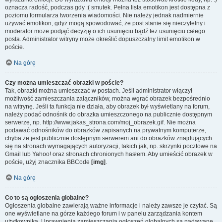
oznacza radość, podczas gdy :( smutek. Pełna lista emotikon jest dostępna z
poziomu formularza tworzenia wiadomości. Nie należy jednak nadmiernie
używać emotikon, gdyż mogą spowodować, że post stanie się nieczytelny i
moderator może podjąć decyzję o ich usunięciu bądź też usunięciu całego
posta. Administrator witryny może określić dopuszczalny limit emotikon w
poście.
Na górę
Czy można umieszczać obrazki w poście?
Tak, obrazki można umieszczać w postach. Jeśli administrator włączył
możliwość zamieszczania załączników, można wgrać obrazek bezpośrednio
na witrynę. Jeśli ta funkcja nie działa, aby obrazek był wyświetlany na forum,
należy podać odnośnik do obrazka umieszczonego na publicznie dostępnym
serwerze, np. http://www.jakas_strona.com/moj_obrazek.gif. Nie można
podawać odnośników do obrazków zapisanych na prywatnym komputerze,
chyba że jest publicznie dostępnym serwerem ani do obrazków znajdujących
się na stronach wymagających autoryzacji, takich jak, np. skrzynki pocztowe na
Gmail lub Yahoo! oraz stronach chronionych hasłem. Aby umieścić obrazek w
poście, użyj znacznika BBCode
[img]
.
Na górę
Co to są ogłoszenia globalne?
Ogłoszenia globalne zawierają ważne informacje i należy zawsze je czytać. Są
one wyświetlane na górze każdego forum i w panelu zarządzania kontem
użytkownika. Uprawnienia zamieszczania ogłoszeń globalnych są nadawane