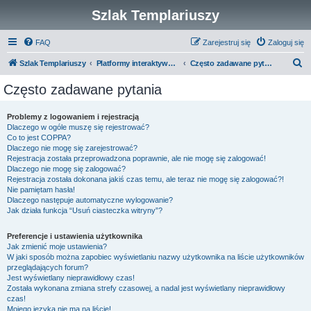
Szlak Templariuszy
FAQ
Zarejestruj się
Zaloguj się
S
Szlak Templariuszy
Platformy interaktywne Szlaku Templariuszy
Często zadawane pytania
z
Często zadawane pytania
u
k
Problemy z logowaniem i rejestracją
Dlaczego w ogóle muszę się rejestrować?
a
Co to jest COPPA?
j
Dlaczego nie mogę się zarejestrować?
Rejestracja została przeprowadzona poprawnie, ale nie mogę się zalogować!
Dlaczego nie mogę się zalogować?
Rejestracja została dokonana jakiś czas temu, ale teraz nie mogę się zalogować?!
Nie pamiętam hasła!
Dlaczego następuje automatyczne wylogowanie?
Jak działa funkcja “Usuń ciasteczka witryny”?
Preferencje i ustawienia użytkownika
Jak zmienić moje ustawienia?
W jaki sposób można zapobiec wyświetlaniu nazwy użytkownika na liście użytkowników
przeglądających forum?
Jest wyświetlany nieprawidłowy czas!
Została wykonana zmiana strefy czasowej, a nadal jest wyświetlany nieprawidłowy
czas!
Mojego języka nie ma na liście!