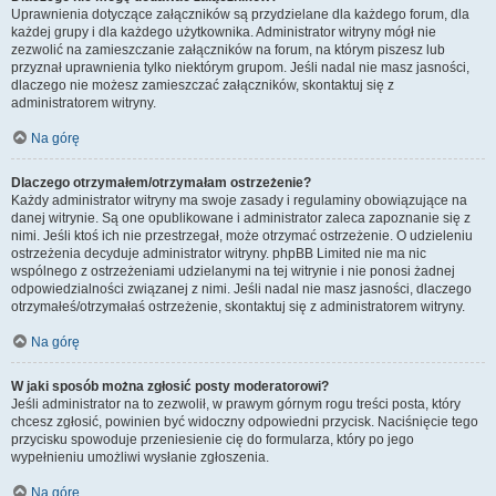
Uprawnienia dotyczące załączników są przydzielane dla każdego forum, dla
każdej grupy i dla każdego użytkownika. Administrator witryny mógł nie
zezwolić na zamieszczanie załączników na forum, na którym piszesz lub
przyznał uprawnienia tylko niektórym grupom. Jeśli nadal nie masz jasności,
dlaczego nie możesz zamieszczać załączników, skontaktuj się z
administratorem witryny.
Na górę
Dlaczego otrzymałem/otrzymałam ostrzeżenie?
Każdy administrator witryny ma swoje zasady i regulaminy obowiązujące na
danej witrynie. Są one opublikowane i administrator zaleca zapoznanie się z
nimi. Jeśli ktoś ich nie przestrzegał, może otrzymać ostrzeżenie. O udzieleniu
ostrzeżenia decyduje administrator witryny. phpBB Limited nie ma nic
wspólnego z ostrzeżeniami udzielanymi na tej witrynie i nie ponosi żadnej
odpowiedzialności związanej z nimi. Jeśli nadal nie masz jasności, dlaczego
otrzymałeś/otrzymałaś ostrzeżenie, skontaktuj się z administratorem witryny.
Na górę
W jaki sposób można zgłosić posty moderatorowi?
Jeśli administrator na to zezwolił, w prawym górnym rogu treści posta, który
chcesz zgłosić, powinien być widoczny odpowiedni przycisk. Naciśnięcie tego
przycisku spowoduje przeniesienie cię do formularza, który po jego
wypełnieniu umożliwi wysłanie zgłoszenia.
Na górę