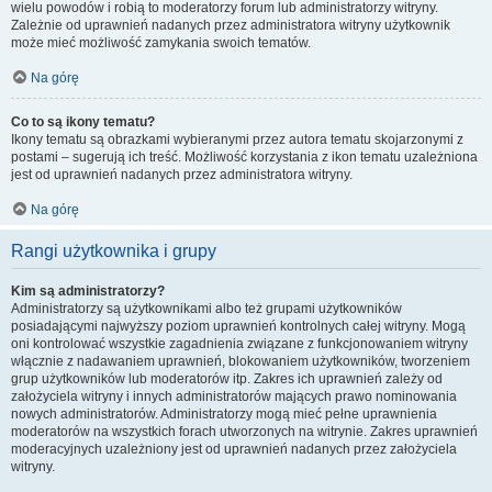
wielu powodów i robią to moderatorzy forum lub administratorzy witryny.
Zależnie od uprawnień nadanych przez administratora witryny użytkownik
może mieć możliwość zamykania swoich tematów.
Na górę
Co to są ikony tematu?
Ikony tematu są obrazkami wybieranymi przez autora tematu skojarzonymi z
postami – sugerują ich treść. Możliwość korzystania z ikon tematu uzależniona
jest od uprawnień nadanych przez administratora witryny.
Na górę
Rangi użytkownika i grupy
Kim są administratorzy?
Administratorzy są użytkownikami albo też grupami użytkowników
posiadającymi najwyższy poziom uprawnień kontrolnych całej witryny. Mogą
oni kontrolować wszystkie zagadnienia związane z funkcjonowaniem witryny
włącznie z nadawaniem uprawnień, blokowaniem użytkowników, tworzeniem
grup użytkowników lub moderatorów itp. Zakres ich uprawnień zależy od
założyciela witryny i innych administratorów mających prawo nominowania
nowych administratorów. Administratorzy mogą mieć pełne uprawnienia
moderatorów na wszystkich forach utworzonych na witrynie. Zakres uprawnień
moderacyjnych uzależniony jest od uprawnień nadanych przez założyciela
witryny.