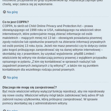
możliwość przypisania do grup użytkowników itp. Rejestracja zajmuje tylko
chwilę, więc zaleca się jej wykonanie.
Na górę
Co to jest COPPA?
COPPA, to skrót od Child Online Privacy and Protection Act – prawa
obowiązującego od 1998 roku w USA, nakładającego na właścicieli stron
internetowych, które potencjalnie mogą zbierać informacje od osób
małoletnich – mających mniej niż 13 lat – obowiązek posiadania pisemnej
zgody rodziców lub opiekunów prawnych na zbieranie informacji prywatnych
od osób poniżej 13 roku życia. Jeżeli nie masz pewności czy to dotyczy ciebie
jako kogoś próbującego zarejestrować się na danej witrynie internetowej –
skontaktuj się z prawnikiem, by uzyskać wyjaśnienie. phpBB Limited i
właściciele tej witryny nie dostarczają pomocy prawnej z wyjątkiem przypadku
opisanego w pytaniu „Z kim się kontaktować w sprawach nadużyć lub
zagadnień prawnych związanych z tą witryną?”, a także nie są punktem
kontaktowym dla wszelkiego rodzaju porad prawnych.
Na górę
Dlaczego nie mogę się zarejestrować?
Być może właściciel witryny wyłączył funkcję rejestracji, aby nie rejestrowały
się nowe osoby. Właściciel witryny mógł także zablokować twój adres IP lub
zabronił nazwy użytkownika, którą próbujesz zarejestrować. W sprawie
pomocy skontaktuj się z administratorem witryny.