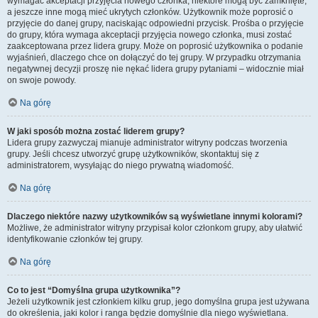
wymagać akceptacji przyjęcia nowego członka, niektóre mogą być zamknięte,
a jeszcze inne mogą mieć ukrytych członków. Użytkownik może poprosić o
przyjęcie do danej grupy, naciskając odpowiedni przycisk. Prośba o przyjęcie
do grupy, która wymaga akceptacji przyjęcia nowego członka, musi zostać
zaakceptowana przez lidera grupy. Może on poprosić użytkownika o podanie
wyjaśnień, dlaczego chce on dołączyć do tej grupy. W przypadku otrzymania
negatywnej decyzji proszę nie nękać lidera grupy pytaniami – widocznie miał
on swoje powody.
Na górę
W jaki sposób można zostać liderem grupy?
Lidera grupy zazwyczaj mianuje administrator witryny podczas tworzenia
grupy. Jeśli chcesz utworzyć grupę użytkowników, skontaktuj się z
administratorem, wysyłając do niego prywatną wiadomość.
Na górę
Dlaczego niektóre nazwy użytkowników są wyświetlane innymi kolorami?
Możliwe, że administrator witryny przypisał kolor członkom grupy, aby ułatwić
identyfikowanie członków tej grupy.
Na górę
Co to jest “Domyślna grupa użytkownika”?
Jeżeli użytkownik jest członkiem kilku grup, jego domyślna grupa jest używana
do określenia, jaki kolor i ranga będzie domyślnie dla niego wyświetlana.