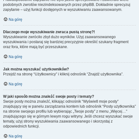
podobnych zwrotów niezindeksowanych przez phpBB. Dokładnie sprecyzuj
zapytanie – użyj funkcji dostępnych w wyszukiwaniu zaawansowanym.
Na górę
Dlaczego moje wyszukiwanie zwraca pustą stronę?!
Wyszukiwanie zwróciło zbyt dużo wyników. Użyj zaawansowanego
wyszukiwania i postaraj się bardziej precyzyjnie określić szukany fragment
oraz fora, które mają być przeszukane.
Na górę
Jak można wyszukać użytkowników?
Przejdź na stronę “Użytkownicy” i kliknij odnośnik “Znajdź użytkownika”.
Na górę
W jaki sposób można znaleźć swoje posty i tematy?
Swoje posty można znaleźć, klikając odnośnik “Wyświetl moje posty”
znajdujący się w panelu zarządzania kontem lub odnośnik “Posty użytkownika”
na stronie swojego profilu lub wybierając „Twoje posty” z menu „Więcej…”
znajdującego się w górnym lewym rogu witryny. Jeśli chcesz wyszukać swoje
tematy, użyj strony wyszukiwania zaawansowanego i skorzystaj z
odpowiednich funkcji.
Na górę