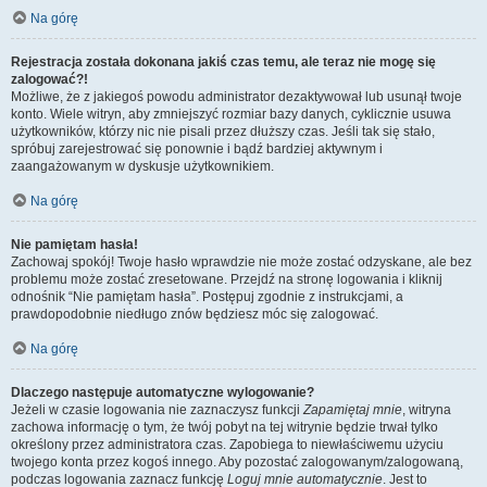
Na górę
Rejestracja została dokonana jakiś czas temu, ale teraz nie mogę się
zalogować?!
Możliwe, że z jakiegoś powodu administrator dezaktywował lub usunął twoje
konto. Wiele witryn, aby zmniejszyć rozmiar bazy danych, cyklicznie usuwa
użytkowników, którzy nic nie pisali przez dłuższy czas. Jeśli tak się stało,
spróbuj zarejestrować się ponownie i bądź bardziej aktywnym i
zaangażowanym w dyskusje użytkownikiem.
Na górę
Nie pamiętam hasła!
Zachowaj spokój! Twoje hasło wprawdzie nie może zostać odzyskane, ale bez
problemu może zostać zresetowane. Przejdź na stronę logowania i kliknij
odnośnik “Nie pamiętam hasła”. Postępuj zgodnie z instrukcjami, a
prawdopodobnie niedługo znów będziesz móc się zalogować.
Na górę
Dlaczego następuje automatyczne wylogowanie?
Jeżeli w czasie logowania nie zaznaczysz funkcji
Zapamiętaj mnie
, witryna
zachowa informację o tym, że twój pobyt na tej witrynie będzie trwał tylko
określony przez administratora czas. Zapobiega to niewłaściwemu użyciu
twojego konta przez kogoś innego. Aby pozostać zalogowanym/zalogowaną,
podczas logowania zaznacz funkcję
Loguj mnie automatycznie
. Jest to