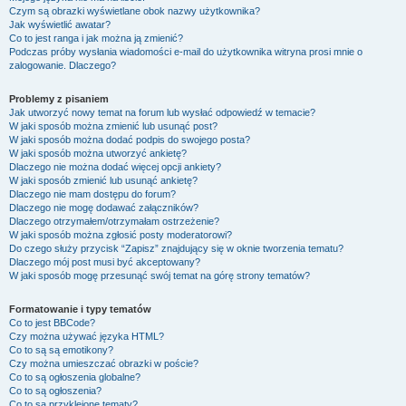
Czym są obrazki wyświetlane obok nazwy użytkownika?
Jak wyświetlić awatar?
Co to jest ranga i jak można ją zmienić?
Podczas próby wysłania wiadomości e-mail do użytkownika witryna prosi mnie o
zalogowanie. Dlaczego?
Problemy z pisaniem
Jak utworzyć nowy temat na forum lub wysłać odpowiedź w temacie?
W jaki sposób można zmienić lub usunąć post?
W jaki sposób można dodać podpis do swojego posta?
W jaki sposób można utworzyć ankietę?
Dlaczego nie można dodać więcej opcji ankiety?
W jaki sposób zmienić lub usunąć ankietę?
Dlaczego nie mam dostępu do forum?
Dlaczego nie mogę dodawać załączników?
Dlaczego otrzymałem/otrzymałam ostrzeżenie?
W jaki sposób można zgłosić posty moderatorowi?
Do czego służy przycisk “Zapisz” znajdujący się w oknie tworzenia tematu?
Dlaczego mój post musi być akceptowany?
W jaki sposób mogę przesunąć swój temat na górę strony tematów?
Formatowanie i typy tematów
Co to jest BBCode?
Czy można używać języka HTML?
Co to są są emotikony?
Czy można umieszczać obrazki w poście?
Co to są ogłoszenia globalne?
Co to są ogłoszenia?
Co to są przyklejone tematy?