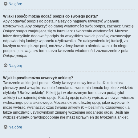
Na górę
W jaki sposób można dodać podpis do swojego posta?
Aby dodawać podpis do posta, należy go najpierw utworzyć w panelu
użytkownika. Aby dołączyć do danej wiadomości swój podpis, zaznacz funkcję
Dołącz podpis
znajdującą się w formularzu tworzenia wiadomości. Możesz
także domyślnie dodawać podpis do wszystkich swoich postów, zaznaczając
odpowiednią funkcję w panelu użytkownika. Po uaktywnieniu tej funkcji, za
każdym razem pisząc post, możesz zdecydować o niedodawaniu do niego
podpisu, usuwając w formularzu tworzenia wiadomości zaznaczenie z pola
Dołącz podpis
.
Na górę
W jaki sposób można utworzyć ankietę?
Tworzenie ankiet jest proste. Kiedy tworzysz nowy temat bądź zmieniasz
pierwszy post w wątku, na dole formularza tworzenia tematu będziesz widzieć
etykietę “Utwórz ankietę”. Kliknij ją i w otworzonym formularzu podaj tytuł
ankiety i co najmniej dwie opcje. Każdą opcję należy wpisać w nowym wierszu
widocznego pola tekstowego. Możesz określić liczbę opcji, jakie użytkownik
może wybrać, wyznaczyć czas trwania ankiety (0 – bez limitu czasowego), a
także umożliwić użytkownikom zmianę wcześniej oddanego głosu. Jeśli nie
widzisz etykiety, prawdopodobnie nie masz uprawnień do tworzenia ankiet.
Na górę