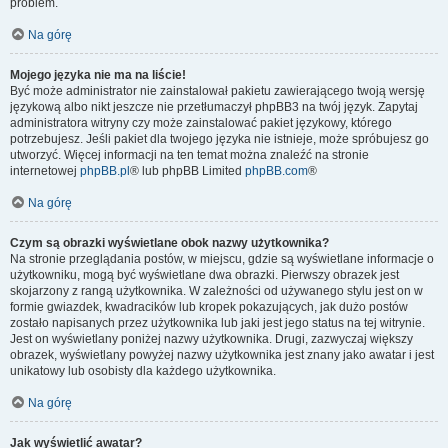
problem.
Na górę
Mojego języka nie ma na liście!
Być może administrator nie zainstalował pakietu zawierającego twoją wersję
językową albo nikt jeszcze nie przetłumaczył phpBB3 na twój język. Zapytaj
administratora witryny czy może zainstalować pakiet językowy, którego
potrzebujesz. Jeśli pakiet dla twojego języka nie istnieje, może spróbujesz go
utworzyć. Więcej informacji na ten temat można znaleźć na stronie
internetowej
phpBB.pl
® lub phpBB Limited
phpBB.com
®
Na górę
Czym są obrazki wyświetlane obok nazwy użytkownika?
Na stronie przeglądania postów, w miejscu, gdzie są wyświetlane informacje o
użytkowniku, mogą być wyświetlane dwa obrazki. Pierwszy obrazek jest
skojarzony z rangą użytkownika. W zależności od używanego stylu jest on w
formie gwiazdek, kwadracików lub kropek pokazujących, jak dużo postów
zostało napisanych przez użytkownika lub jaki jest jego status na tej witrynie.
Jest on wyświetlany poniżej nazwy użytkownika. Drugi, zazwyczaj większy
obrazek, wyświetlany powyżej nazwy użytkownika jest znany jako awatar i jest
unikatowy lub osobisty dla każdego użytkownika.
Na górę
Jak wyświetlić awatar?