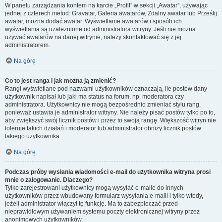
W panelu zarządzania kontem na karcie „Profil” w sekcji „Awatar”, używając
jednej z czterech metod: Gravatar, Galeria awatarów, Zdalny awatar lub Prześlij
awatar, można dodać awatar. Wyświetlanie awatarów i sposób ich
wyświetlania są uzależnione od administratora witryny. Jeśli nie można
używać awatarów na danej witrynie, należy skontaktować się z jej
administratorem.
Na górę
Co to jest ranga i jak można ją zmienić?
Rangi wyświetlane pod nazwami użytkowników oznaczają, ile postów dany
użytkownik napisał lub jaki ma status na forum, np. moderatora czy
administratora. Użytkownicy nie mogą bezpośrednio zmieniać stylu rang,
ponieważ ustawia je administrator witryny. Nie należy pisać postów tylko po to,
aby zwiększyć swój licznik postów i przez to swoją rangę. Większość witryn nie
toleruje takich działań i moderator lub administrator obniży licznik postów
takiego użytkownika.
Na górę
Podczas próby wysłania wiadomości e-mail do użytkownika witryna prosi
mnie o zalogowanie. Dlaczego?
Tylko zarejestrowani użytkownicy mogą wysyłać e-maile do innych
użytkowników przez wbudowany formularz wysyłania e-maili i tylko wtedy,
jeżeli administrator włączył tę funkcję. Ma to zabezpieczać przed
nieprawidłowym używaniem systemu poczty elektronicznej witryny przez
anonimowych użytkowników.