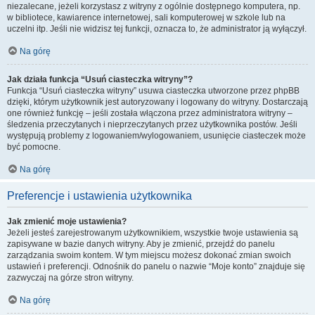
niezalecane, jeżeli korzystasz z witryny z ogólnie dostępnego komputera, np.
w bibliotece, kawiarence internetowej, sali komputerowej w szkole lub na
uczelni itp. Jeśli nie widzisz tej funkcji, oznacza to, że administrator ją wyłączył.
Na górę
Jak działa funkcja “Usuń ciasteczka witryny”?
Funkcja “Usuń ciasteczka witryny” usuwa ciasteczka utworzone przez phpBB
dzięki, którym użytkownik jest autoryzowany i logowany do witryny. Dostarczają
one również funkcję – jeśli została włączona przez administratora witryny –
śledzenia przeczytanych i nieprzeczytanych przez użytkownika postów. Jeśli
występują problemy z logowaniem/wylogowaniem, usunięcie ciasteczek może
być pomocne.
Na górę
Preferencje i ustawienia użytkownika
Jak zmienić moje ustawienia?
Jeżeli jesteś zarejestrowanym użytkownikiem, wszystkie twoje ustawienia są
zapisywane w bazie danych witryny. Aby je zmienić, przejdź do panelu
zarządzania swoim kontem. W tym miejscu możesz dokonać zmian swoich
ustawień i preferencji. Odnośnik do panelu o nazwie “Moje konto” znajduje się
zazwyczaj na górze stron witryny.
Na górę