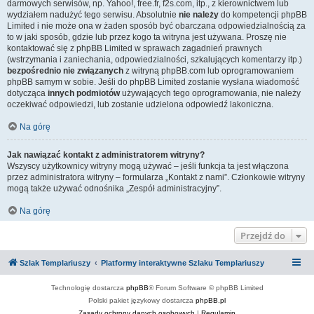
darmowych serwisów, np. Yahoo!, free.fr, f2s.com, itp., z kierownictwem lub
wydziałem nadużyć tego serwisu. Absolutnie
nie należy
do kompetencji phpBB
Limited i nie może ona w żaden sposób być obarczana odpowiedzialnością za
to w jaki sposób, gdzie lub przez kogo ta witryna jest używana. Proszę nie
kontaktować się z phpBB Limited w sprawach zagadnień prawnych
(wstrzymania i zaniechania, odpowiedzialności, szkalujących komentarzy itp.)
bezpośrednio nie związanych
z witryną phpBB.com lub oprogramowaniem
phpBB samym w sobie. Jeśli do phpBB Limited zostanie wysłana wiadomość
dotycząca
innych podmiotów
używających tego oprogramowania, nie należy
oczekiwać odpowiedzi, lub zostanie udzielona odpowiedź lakoniczna.
Na górę
Jak nawiązać kontakt z administratorem witryny?
Wszyscy użytkownicy witryny mogą używać – jeśli funkcja ta jest włączona
przez administratora witryny – formularza „Kontakt z nami”. Członkowie witryny
mogą także używać odnośnika „Zespół administracyjny”.
Na górę
Przejdź do
Szlak Templariuszy
Platformy interaktywne Szlaku Templariuszy
Technologię dostarcza
phpBB
® Forum Software © phpBB Limited
Polski pakiet językowy dostarcza
phpBB.pl
Zasady ochrony danych osobowych
|
Regulamin