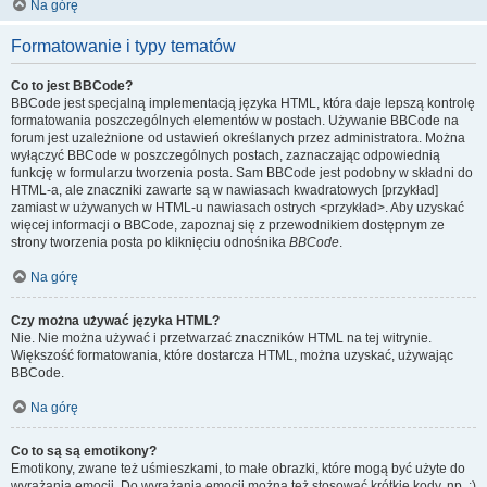
Na górę
Formatowanie i typy tematów
Co to jest BBCode?
BBCode jest specjalną implementacją języka HTML, która daje lepszą kontrolę
formatowania poszczególnych elementów w postach. Używanie BBCode na
forum jest uzależnione od ustawień określanych przez administratora. Można
wyłączyć BBCode w poszczególnych postach, zaznaczając odpowiednią
funkcję w formularzu tworzenia posta. Sam BBCode jest podobny w składni do
HTML-a, ale znaczniki zawarte są w nawiasach kwadratowych [przykład]
zamiast w używanych w HTML-u nawiasach ostrych <przykład>. Aby uzyskać
więcej informacji o BBCode, zapoznaj się z przewodnikiem dostępnym ze
strony tworzenia posta po kliknięciu odnośnika
BBCode
.
Na górę
Czy można używać języka HTML?
Nie. Nie można używać i przetwarzać znaczników HTML na tej witrynie.
Większość formatowania, które dostarcza HTML, można uzyskać, używając
BBCode.
Na górę
Co to są są emotikony?
Emotikony, zwane też uśmieszkami, to małe obrazki, które mogą być użyte do
wyrażania emocji. Do wyrażania emocji można też stosować krótkie kody, np. :)