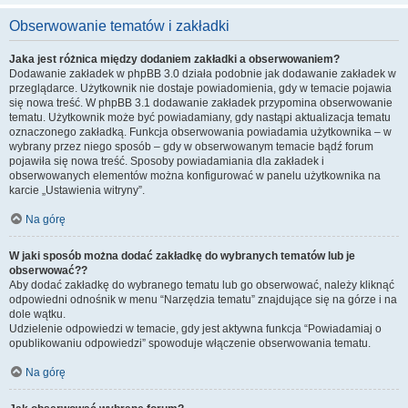
Obserwowanie tematów i zakładki
Jaka jest różnica między dodaniem zakładki a obserwowaniem?
Dodawanie zakładek w phpBB 3.0 działa podobnie jak dodawanie zakładek w
przeglądarce. Użytkownik nie dostaje powiadomienia, gdy w temacie pojawia
się nowa treść. W phpBB 3.1 dodawanie zakładek przypomina obserwowanie
tematu. Użytkownik może być powiadamiany, gdy nastąpi aktualizacja tematu
oznaczonego zakładką. Funkcja obserwowania powiadamia użytkownika – w
wybrany przez niego sposób – gdy w obserwowanym temacie bądź forum
pojawiła się nowa treść. Sposoby powiadamiania dla zakładek i
obserwowanych elementów można konfigurować w panelu użytkownika na
karcie „Ustawienia witryny”.
Na górę
W jaki sposób można dodać zakładkę do wybranych tematów lub je
obserwować??
Aby dodać zakładkę do wybranego tematu lub go obserwować, należy kliknąć
odpowiedni odnośnik w menu “Narzędzia tematu” znajdujące się na górze i na
dole wątku.
Udzielenie odpowiedzi w temacie, gdy jest aktywna funkcja “Powiadamiaj o
opublikowaniu odpowiedzi” spowoduje włączenie obserwowania tematu.
Na górę