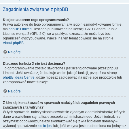
Zagadnienia związane z phpBB
Kto jest autorem tego oprogramowania?
Prawa autorskie do tego oprogramowania w jego niezmodyfikowanej formie,
ma
phpBB Limited
. Jest ono publikowane na licencji GNU General Public
License wersja 2 (GPL-2.0), co w praktyce oznacza, że może być bez
ograniczeń dystrybuowane. Więcej na ten temat dowiesz się na stronie
About phpBB
.
Na górę
Dlaczego funkcja X nie jest dostępna?
To oprogramowanie zostało stworzone i jest licencjonowane przez phpBB
Limited. Jeśli uważasz, że brakuje w nim jakiejś funkcji, przejdź na stronę
phpBB Ideas Centre
, gdzie możesz zagłosować na istniejące propozycje lub
zaproponować nowe funkcje.
Na górę
Z kim się kontaktować w sprawach nadużyć lub zagadnień prawnych
związanych z tą witryną?
W tych sprawach, należy skontaktować się z jednym z administratorów, których
dane wyświetlone są na liście zespołu administracyjnego. Jeżeli jednak nie
otrzymasz odpowiedzi, należy skontaktować się z właścicielem domeny –
wykonaj sprawdzenie
kto to jest
lub, jeśli witryna jest uruchomiona na jednym z