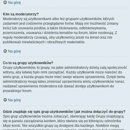
Na górę
Kim są moderatorzy?
Moderatorzy są użytkownikami albo też grupami użytkowników, których
zadaniem jest codzienne przeglądanie forów. Mają oni możliwość zmiany
treści lub usuwania postów, a także blokowania, odblokowywania,
przenoszenia, usuwania i dzielenia tematów na forum, które moderują. Z
reguły moderatorzy czuwają, aby użytkownicy pisali na temat oraz nie
publikowali niewłaściwych i obraźliwych materiałów.
Na górę
Co to są grupy użytkowników?
Grupy użytkowników, to grupy, na jakie administratorzy dzielą całą społeczność
witryny, aby łatwiej było nimi zarządzać. Każdy użytkownik może należeć do
wielu grup, a każda grupa może mieć swoje własne uprawnienia. Dzięki temu
administratorzy mogą łatwo zmieniać uprawnienia wielu użytkowników naraz,
nadawać uprawnienia moderatora lub dawać dostęp użytkownikom do
prywatnego forum.
Na górę
Gdzie znajduje się spis grup użytkowników i jak można dołączyć do grupy?
Spis grup użytkowników można zobaczyć, otwierając kartę
Grupy
znajdującą
się w panelu zarządzania kontem, który otwiera się po kliknięciu odnośnika
Moje konto
. Nie wszystkie grupy są dostępne dla każdego. Niektóre mogą