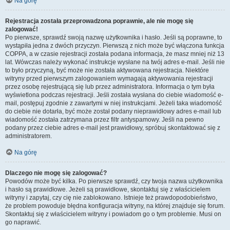
Na górę
Rejestracja została przeprowadzona poprawnie, ale nie mogę się
zalogować!
Po pierwsze, sprawdź swoją nazwę użytkownika i hasło. Jeśli są poprawne, to
wystąpiła jedna z dwóch przyczyn. Pierwszą z nich może być włączona funkcja
COPPA, a w czasie rejestracji została podana informacja, że masz mniej niż 13
lat. Wówczas należy wykonać instrukcje wysłane na twój adres e-mail. Jeśli nie
to było przyczyną, być może nie została aktywowana rejestracja. Niektóre
witryny przed pierwszym zalogowaniem wymagają aktywowania rejestracji
przez osobę rejestrującą się lub przez administratora. Informacja o tym była
wyświetlona podczas rejestracji. Jeśli została wysłana do ciebie wiadomość e-
mail, postępuj zgodnie z zawartymi w niej instrukcjami. Jeżeli taka wiadomość
do ciebie nie dotarła, być może został podany nieprawidłowy adres e-mail lub
wiadomość została zatrzymana przez filtr antyspamowy. Jeśli na pewno
podany przez ciebie adres e-mail jest prawidłowy, spróbuj skontaktować się z
administratorem.
Na górę
Dlaczego nie mogę się zalogować?
Powodów może być kilka. Po pierwsze sprawdź, czy twoja nazwa użytkownika
i hasło są prawidłowe. Jeżeli są prawidłowe, skontaktuj się z właścicielem
witryny i zapytaj, czy cię nie zablokowano. Istnieje też prawdopodobieństwo,
że problem powoduje błędna konfiguracja witryny, na której znajduje się forum.
Skontaktuj się z właścicielem witryny i powiadom go o tym problemie. Musi on
go naprawić.