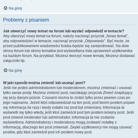
Na górę
Problemy z pisaniem
Jak utworzyć nowy temat na forum lub wysłać odpowiedź w temacie?
Aby utworzyć nowy temat na forum, należy nacisnąć przycisk „Nowy temat”,
aby odpowiedzieć w temacie, nacisnąć przycisk „Odpowiedz”. Być może, że
przed publikowaniem wiadomości trzeba będzie się zarejestrować. Na dole
strony forum lub strony tematów jest wyświetlana lista uprawnień użytkownika
na każdym forum. Na przykład: Możesz tworzyć nowe tematy, Możesz dodawać
załączniki itp.
Na górę
W jaki sposób można zmienić lub usunąć post?
Jeśli nie jesteś administratorem lub moderatorem, możesz zmieniać i usuwać
tylko swoje posty. Możesz zmienić post, naciskając przycisk
Zmień
znajdujący
się przy danym poście. Czasami można to zrobić tylko przez pewien czas po
jego napisaniu. Jeżeli ktoś odpowiedział na ten post, pod twoim postem pojawi
się informacja ile razy i kiedy ostatni raz post był zmieniany. Informacja ta
wyświetli się tylko wtedy, jeśli ktoś zamieścił pod tym postem kolejny post. Jeśli
post zmienił moderator lub administrator, informacja ta nie zostanie
wyświetlona. Administratorzy i moderatorzy mogą zostawić notatkę z
informacją, dlaczego ten post zmieniali. Zwykli użytkownicy nie mogą usuwać
postów, gdy ktoś zamieścił pod ich postem nowy post.