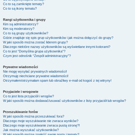
Co to są zamknięte tematy?
Co to są ikony tematu?
Rangi użytkownika i grupy
Kim są administratorzy?
Kim są moderatorzy?
Co to są grupy użytkowników?
Gdzie znajduje się spis grup użytkowników i jak można dołączyć do grupy?
W jaki sposób można zostać liderem grupy?
Dlaczego niektóre nazwy użytkowników są wyświetlane innymi kolorami?
Co to jest “Domyślna grupa użytkownika”?
Czym jest odnośnik “Zespół administracyjny”?
Prywatne wiadomości
Nie mogę wysyłać prywatnych wiadomości!
Otrzymuję niechciane prywatne wiadomości!
Otrzymałem/otrzymałam spam lub obraźliwy e-mail od kogoś z tej witryny!
Przyjaciele i wrogowie
Co to jest lista przyjaciół i wrogów?
W jaki sposób można dodawać/usuwać użytkowników z listy przyjaciół lub wrogów?
Przeszukiwanie forów
W jaki sposób można przeszukiwać fora?
Dlaczego moje wyszukiwanie nie zwraca wyników?
Dlaczego moje wyszukiwanie zwraca pustą stronę?!
Jak można wyszukać użytkowników?
W jaki sposób można znaleźć swoje posty i tematy?