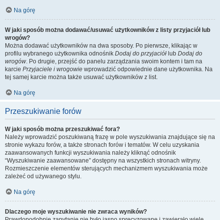
Na górę
W jaki sposób można dodawać/usuwać użytkowników z listy przyjaciół lub
wrogów?
Można dodawać użytkowników na dwa sposoby. Po pierwsze, klikając w
profilu wybranego użytkownika odnośnik
Dodaj do przyjaciół
lub
Dodaj do
wrogów
. Po drugie, przejść do panelu zarządzania swoim kontem i tam na
karcie
Przyjaciele i wrogowie
wprowadzić odpowiednie dane użytkownika. Na
tej samej karcie można także usuwać użytkowników z list.
Na górę
Przeszukiwanie forów
W jaki sposób można przeszukiwać fora?
Należy wprowadzić poszukiwaną frazę w pole wyszukiwania znajdujące się na
stronie wykazu forów, a także stronach forów i tematów. W celu uzyskania
zaawansowanych funkcji wyszukiwania należy kliknąć odnośnik
“Wyszukiwanie zaawansowane” dostępny na wszystkich stronach witryny.
Rozmieszczenie elementów sterujących mechanizmem wyszukiwania może
zależeć od używanego stylu.
Na górę
Dlaczego moje wyszukiwanie nie zwraca wyników?
Prawdopodobnie zapytanie nie było jasno sprecyzowane i zawierało wiele