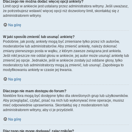
Dlaczego nie można dodać więcej opcji ankiety?
Limit opcji w ankiecie jest ustalany przez administratora witryny. Jeśli uważasz,
że potrzebujesz wstawić więcej opcji niż dozwolony limit, skontaktuj się z
administratorem witryny.
Na górę
W jaki sposób zmienić lub usunąć ankietę?
Podobnie, jak posty, ankiety mogą być zmieniane tylko przez ich autorów,
moderatorów lub administratorów. Aby zmienić ankietę, należy dokonać
zmiany pierwszego posta w wątku, z którym zawsze związana jest ankieta.
Jeśli nikt jeszcze nie oddał głosu w ankiecie, jej autor może usunąć ankietę lub
zmienić jej opcje. Jednakże, jeśli w ankiecie zostały już oddane głosy, tylko
moderatorzy lub administratorzy mogą ją zmienić, lub usunąć. Zapobiega to
modyfikowaniu ankiety w czasie jej trwania.
Na górę
Dlaczego nie mam dostępu do forum?
Niektóre fora mogą być dostępne tylko dla określonych grup lub użytkowników.
Aby przeglądać, czytać, pisać na nich lub wykonywać inne operacje, musisz
mieć odpowiednie uprawnienia. Skontaktuj się z moderatorem lub
administratorem witryny, aby ci je przydzielił.
Na górę
Dlaczego nie mogę dodawać załączników?