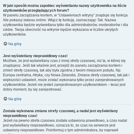
W jaki sposób można zapobiec wyświetlaniu nazwy użytkownika na liście
użytkowników przeglądających forum?
W panelu zarządzania kontem, w “Ustawieniach witryny” znajduje się funkcja
Nie pokazuj statusu online
. Włącz tę funkcję, zaznaczając
Tak
. Nazwa
użytkownika będzie wyświetlana tylko dla administratorów, moderatorów i dla
ciebie. Twoja obecność na witrynie będzie wykazana w liczbie ukrytych
użytkowników.
Na górę
Jest wyświetlany nieprawidłowy czas!
Możliwe, że jest wyświetlany czas z innej strefy czasowej, niż ta, w której się
znajdujesz. Jeśli tak właśnie jest, przejdź do panelu zarządzania kontem i
zmień strefę czasową, tak aby była zgodna z twoim miejscem pobytu. Np.
Europa centralna, Afryka, czy Nowa Zelandia. Zmiana strefy czasowej, tak jak i
większości ustawień, może zostać wykonana tylko przez zarejestrowanych
użytkowników. Jeżeli nie jesteś zarejestrowanym użytkownikiem – teraz jest
dobry moment, by się zarejestrować.
Na górę
Została wykonana zmiana strefy czasowej, a nadal jest wyświetlany
nieprawidłowy czas!
Jeżeli na pewno strefa czasowa została ustawiona prawidłowo, a czas nadal
jest wyświetlany nieprawidłowo, oznacza to, że czas na serwerze jest
ustawiony nieprawidłowo. Poinformuj o tym administratora, by naprawił