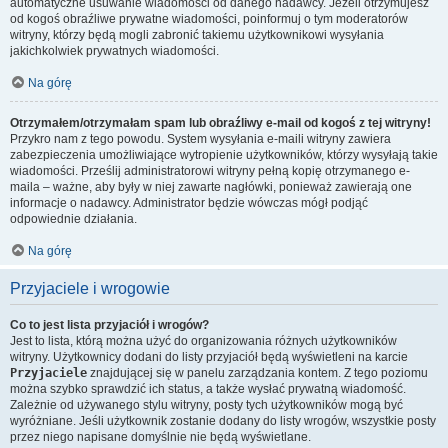
automatyczne usuwanie wiadomości od danego nadawcy. Jeżeli otrzymujesz
od kogoś obraźliwe prywatne wiadomości, poinformuj o tym moderatorów
witryny, którzy będą mogli zabronić takiemu użytkownikowi wysyłania
jakichkolwiek prywatnych wiadomości.
Na górę
Otrzymałem/otrzymałam spam lub obraźliwy e-mail od kogoś z tej witryny!
Przykro nam z tego powodu. System wysyłania e-maili witryny zawiera
zabezpieczenia umożliwiające wytropienie użytkowników, którzy wysyłają takie
wiadomości. Prześlij administratorowi witryny pełną kopię otrzymanego e-
maila – ważne, aby były w niej zawarte nagłówki, ponieważ zawierają one
informacje o nadawcy. Administrator będzie wówczas mógł podjąć
odpowiednie działania.
Na górę
Przyjaciele i wrogowie
Co to jest lista przyjaciół i wrogów?
Jest to lista, którą można użyć do organizowania różnych użytkowników
witryny. Użytkownicy dodani do listy przyjaciół będą wyświetleni na karcie
Przyjaciele
znajdującej się w panelu zarządzania kontem. Z tego poziomu
można szybko sprawdzić ich status, a także wysłać prywatną wiadomość.
Zależnie od używanego stylu witryny, posty tych użytkowników mogą być
wyróżniane. Jeśli użytkownik zostanie dodany do listy wrogów, wszystkie posty
przez niego napisane domyślnie nie będą wyświetlane.