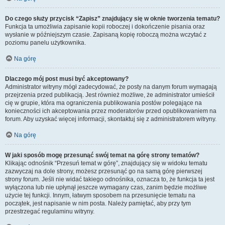
Do czego służy przycisk “Zapisz” znajdujący się w oknie tworzenia tematu?
Funkcja ta umożliwia zapisanie kopii roboczej i dokończenie pisania oraz
wysłanie w późniejszym czasie. Zapisaną kopię roboczą można wczytać z
poziomu panelu użytkownika.
Na górę
Dlaczego mój post musi być akceptowany?
Administrator witryny mógł zadecydować, że posty na danym forum wymagają
przejrzenia przed publikacją. Jest również możliwe, że administrator umieścił
cię w grupie, która ma ograniczenia publikowania postów polegające na
konieczności ich akceptowania przez moderatorów przed opublikowaniem na
forum. Aby uzyskać więcej informacji, skontaktuj się z administratorem witryny.
Na górę
W jaki sposób mogę przesunąć swój temat na górę strony tematów?
Klikając odnośnik “Przesuń temat w górę”, znajdujący się w widoku tematu
zazwyczaj na dole strony, możesz przesunąć go na samą górę pierwszej
strony forum. Jeśli nie widać takiego odnośnika, oznacza to, że funkcja ta jest
wyłączona lub nie upłynął jeszcze wymagany czas, zanim będzie możliwe
użycie tej funkcji. Innym, łatwym sposobem na przesunięcie tematu na
początek, jest napisanie w nim posta. Należy pamiętać, aby przy tym
przestrzegać regulaminu witryny.