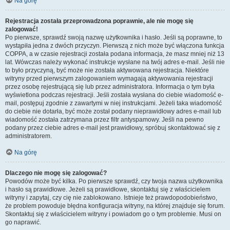
Na górę
Rejestracja została przeprowadzona poprawnie, ale nie mogę się
zalogować!
Po pierwsze, sprawdź swoją nazwę użytkownika i hasło. Jeśli są poprawne, to
wystąpiła jedna z dwóch przyczyn. Pierwszą z nich może być włączona funkcja
COPPA, a w czasie rejestracji została podana informacja, że masz mniej niż 13
lat. Wówczas należy wykonać instrukcje wysłane na twój adres e-mail. Jeśli nie
to było przyczyną, być może nie została aktywowana rejestracja. Niektóre
witryny przed pierwszym zalogowaniem wymagają aktywowania rejestracji
przez osobę rejestrującą się lub przez administratora. Informacja o tym była
wyświetlona podczas rejestracji. Jeśli została wysłana do ciebie wiadomość e-
mail, postępuj zgodnie z zawartymi w niej instrukcjami. Jeżeli taka wiadomość
do ciebie nie dotarła, być może został podany nieprawidłowy adres e-mail lub
wiadomość została zatrzymana przez filtr antyspamowy. Jeśli na pewno
podany przez ciebie adres e-mail jest prawidłowy, spróbuj skontaktować się z
administratorem.
Na górę
Dlaczego nie mogę się zalogować?
Powodów może być kilka. Po pierwsze sprawdź, czy twoja nazwa użytkownika
i hasło są prawidłowe. Jeżeli są prawidłowe, skontaktuj się z właścicielem
witryny i zapytaj, czy cię nie zablokowano. Istnieje też prawdopodobieństwo,
że problem powoduje błędna konfiguracja witryny, na której znajduje się forum.
Skontaktuj się z właścicielem witryny i powiadom go o tym problemie. Musi on
go naprawić.