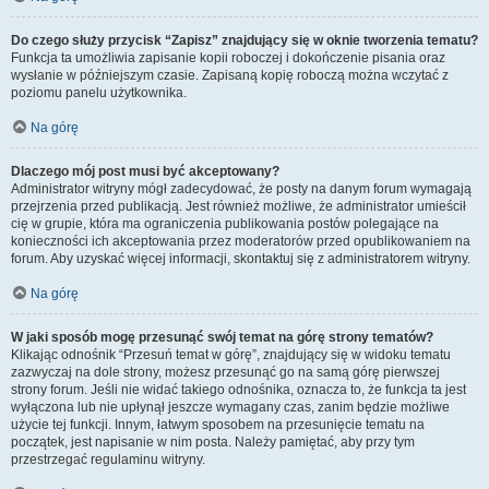
Do czego służy przycisk “Zapisz” znajdujący się w oknie tworzenia tematu?
Funkcja ta umożliwia zapisanie kopii roboczej i dokończenie pisania oraz
wysłanie w późniejszym czasie. Zapisaną kopię roboczą można wczytać z
poziomu panelu użytkownika.
Na górę
Dlaczego mój post musi być akceptowany?
Administrator witryny mógł zadecydować, że posty na danym forum wymagają
przejrzenia przed publikacją. Jest również możliwe, że administrator umieścił
cię w grupie, która ma ograniczenia publikowania postów polegające na
konieczności ich akceptowania przez moderatorów przed opublikowaniem na
forum. Aby uzyskać więcej informacji, skontaktuj się z administratorem witryny.
Na górę
W jaki sposób mogę przesunąć swój temat na górę strony tematów?
Klikając odnośnik “Przesuń temat w górę”, znajdujący się w widoku tematu
zazwyczaj na dole strony, możesz przesunąć go na samą górę pierwszej
strony forum. Jeśli nie widać takiego odnośnika, oznacza to, że funkcja ta jest
wyłączona lub nie upłynął jeszcze wymagany czas, zanim będzie możliwe
użycie tej funkcji. Innym, łatwym sposobem na przesunięcie tematu na
początek, jest napisanie w nim posta. Należy pamiętać, aby przy tym
przestrzegać regulaminu witryny.