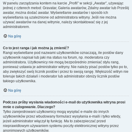
W panelu zarządzania kontem na karcie „Profil” w sekcji „Awatar”, używając
jednej z czterech metod: Gravatar, Galeria awatarów, Zdalny awatar lub Prześlij
awatar, można dodać awatar. Wyświetlanie awatarów i sposób ich
wyświetlania są uzależnione od administratora witryny. Jeśli nie można
używać awatarów na danej witrynie, należy skontaktować się z jej
administratorem.
Na górę
Co to jest ranga i jak można ją zmienić?
Rangi wyświetlane pod nazwami użytkowników oznaczają, ile postów dany
użytkownik napisał lub jaki ma status na forum, np. moderatora czy
administratora. Użytkownicy nie mogą bezpośrednio zmieniać stylu rang,
ponieważ ustawia je administrator witryny. Nie należy pisać postów tylko po to,
aby zwiększyć swój licznik postów i przez to swoją rangę. Większość witryn nie
toleruje takich działań i moderator lub administrator obniży licznik postów
takiego użytkownika.
Na górę
Podczas próby wysłania wiadomości e-mail do użytkownika witryna prosi
mnie o zalogowanie. Dlaczego?
Tylko zarejestrowani użytkownicy mogą wysyłać e-maile do innych
użytkowników przez wbudowany formularz wysyłania e-maili i tylko wtedy,
jeżeli administrator włączył tę funkcję. Ma to zabezpieczać przed
nieprawidłowym używaniem systemu poczty elektronicznej witryny przez
anonimowych użytkowników.