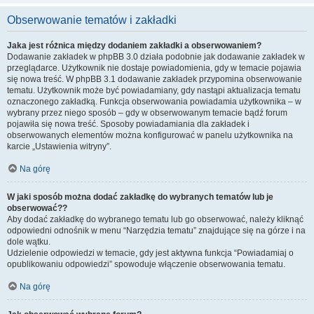
Obserwowanie tematów i zakładki
Jaka jest różnica między dodaniem zakładki a obserwowaniem?
Dodawanie zakładek w phpBB 3.0 działa podobnie jak dodawanie zakładek w
przeglądarce. Użytkownik nie dostaje powiadomienia, gdy w temacie pojawia
się nowa treść. W phpBB 3.1 dodawanie zakładek przypomina obserwowanie
tematu. Użytkownik może być powiadamiany, gdy nastąpi aktualizacja tematu
oznaczonego zakładką. Funkcja obserwowania powiadamia użytkownika – w
wybrany przez niego sposób – gdy w obserwowanym temacie bądź forum
pojawiła się nowa treść. Sposoby powiadamiania dla zakładek i
obserwowanych elementów można konfigurować w panelu użytkownika na
karcie „Ustawienia witryny”.
Na górę
W jaki sposób można dodać zakładkę do wybranych tematów lub je
obserwować??
Aby dodać zakładkę do wybranego tematu lub go obserwować, należy kliknąć
odpowiedni odnośnik w menu “Narzędzia tematu” znajdujące się na górze i na
dole wątku.
Udzielenie odpowiedzi w temacie, gdy jest aktywna funkcja “Powiadamiaj o
opublikowaniu odpowiedzi” spowoduje włączenie obserwowania tematu.
Na górę