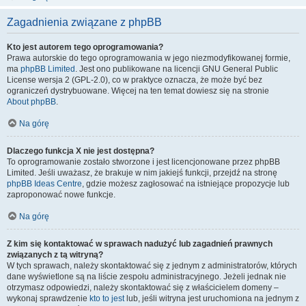
Zagadnienia związane z phpBB
Kto jest autorem tego oprogramowania?
Prawa autorskie do tego oprogramowania w jego niezmodyfikowanej formie,
ma
phpBB Limited
. Jest ono publikowane na licencji GNU General Public
License wersja 2 (GPL-2.0), co w praktyce oznacza, że może być bez
ograniczeń dystrybuowane. Więcej na ten temat dowiesz się na stronie
About phpBB
.
Na górę
Dlaczego funkcja X nie jest dostępna?
To oprogramowanie zostało stworzone i jest licencjonowane przez phpBB
Limited. Jeśli uważasz, że brakuje w nim jakiejś funkcji, przejdź na stronę
phpBB Ideas Centre
, gdzie możesz zagłosować na istniejące propozycje lub
zaproponować nowe funkcje.
Na górę
Z kim się kontaktować w sprawach nadużyć lub zagadnień prawnych
związanych z tą witryną?
W tych sprawach, należy skontaktować się z jednym z administratorów, których
dane wyświetlone są na liście zespołu administracyjnego. Jeżeli jednak nie
otrzymasz odpowiedzi, należy skontaktować się z właścicielem domeny –
wykonaj sprawdzenie
kto to jest
lub, jeśli witryna jest uruchomiona na jednym z