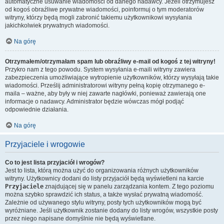
automatyczne usuwanie wiadomości od danego nadawcy. Jeżeli otrzymujesz
od kogoś obraźliwe prywatne wiadomości, poinformuj o tym moderatorów
witryny, którzy będą mogli zabronić takiemu użytkownikowi wysyłania
jakichkolwiek prywatnych wiadomości.
Na górę
Otrzymałem/otrzymałam spam lub obraźliwy e-mail od kogoś z tej witryny!
Przykro nam z tego powodu. System wysyłania e-maili witryny zawiera
zabezpieczenia umożliwiające wytropienie użytkowników, którzy wysyłają takie
wiadomości. Prześlij administratorowi witryny pełną kopię otrzymanego e-
maila – ważne, aby były w niej zawarte nagłówki, ponieważ zawierają one
informacje o nadawcy. Administrator będzie wówczas mógł podjąć
odpowiednie działania.
Na górę
Przyjaciele i wrogowie
Co to jest lista przyjaciół i wrogów?
Jest to lista, którą można użyć do organizowania różnych użytkowników
witryny. Użytkownicy dodani do listy przyjaciół będą wyświetleni na karcie
Przyjaciele
znajdującej się w panelu zarządzania kontem. Z tego poziomu
można szybko sprawdzić ich status, a także wysłać prywatną wiadomość.
Zależnie od używanego stylu witryny, posty tych użytkowników mogą być
wyróżniane. Jeśli użytkownik zostanie dodany do listy wrogów, wszystkie posty
przez niego napisane domyślnie nie będą wyświetlane.