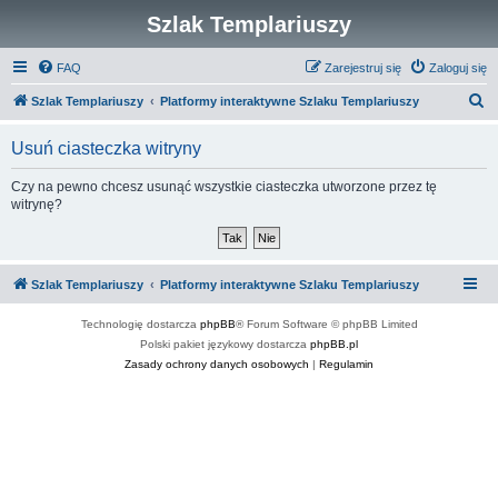
Szlak Templariuszy
FAQ
Zarejestruj się
Zaloguj się
S
Szlak Templariuszy
Platformy interaktywne Szlaku Templariuszy
z
Usuń ciasteczka witryny
u
k
Czy na pewno chcesz usunąć wszystkie ciasteczka utworzone przez tę
witrynę?
a
j
Szlak Templariuszy
Platformy interaktywne Szlaku Templariuszy
Technologię dostarcza
phpBB
® Forum Software © phpBB Limited
Polski pakiet językowy dostarcza
phpBB.pl
Zasady ochrony danych osobowych
|
Regulamin