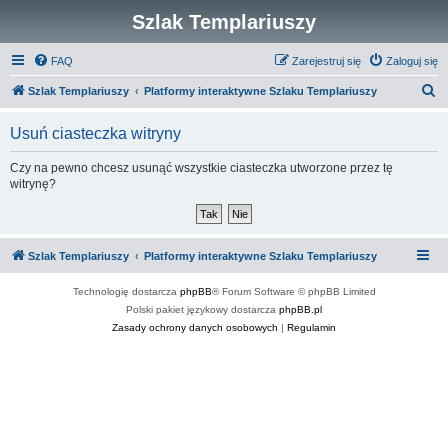
Szlak Templariuszy
FAQ
Zarejestruj się
Zaloguj się
S
Szlak Templariuszy
Platformy interaktywne Szlaku Templariuszy
z
Usuń ciasteczka witryny
u
k
Czy na pewno chcesz usunąć wszystkie ciasteczka utworzone przez tę
witrynę?
a
j
Szlak Templariuszy
Platformy interaktywne Szlaku Templariuszy
Technologię dostarcza
phpBB
® Forum Software © phpBB Limited
Polski pakiet językowy dostarcza
phpBB.pl
Zasady ochrony danych osobowych
|
Regulamin