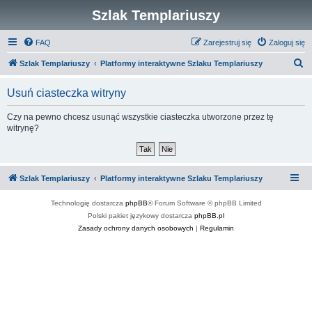
Szlak Templariuszy
FAQ
Zarejestruj się
Zaloguj się
S
Szlak Templariuszy
Platformy interaktywne Szlaku Templariuszy
z
Usuń ciasteczka witryny
u
k
Czy na pewno chcesz usunąć wszystkie ciasteczka utworzone przez tę
witrynę?
a
j
Szlak Templariuszy
Platformy interaktywne Szlaku Templariuszy
Technologię dostarcza
phpBB
® Forum Software © phpBB Limited
Polski pakiet językowy dostarcza
phpBB.pl
Zasady ochrony danych osobowych
|
Regulamin