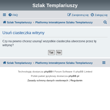
Szlak Templariuszy
FAQ
Zarejestruj się
Zaloguj się
S
Szlak Templariuszy
Platformy interaktywne Szlaku Templariuszy
z
Usuń ciasteczka witryny
u
k
Czy na pewno chcesz usunąć wszystkie ciasteczka utworzone przez tę
witrynę?
a
j
Szlak Templariuszy
Platformy interaktywne Szlaku Templariuszy
Technologię dostarcza
phpBB
® Forum Software © phpBB Limited
Polski pakiet językowy dostarcza
phpBB.pl
Zasady ochrony danych osobowych
|
Regulamin