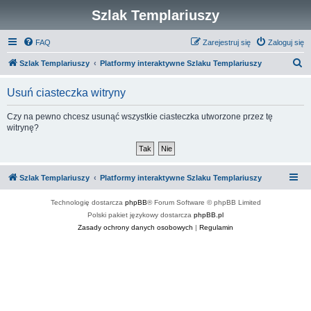
Szlak Templariuszy
FAQ
Zarejestruj się
Zaloguj się
S
Szlak Templariuszy
Platformy interaktywne Szlaku Templariuszy
z
Usuń ciasteczka witryny
u
k
Czy na pewno chcesz usunąć wszystkie ciasteczka utworzone przez tę
witrynę?
a
j
Szlak Templariuszy
Platformy interaktywne Szlaku Templariuszy
Technologię dostarcza
phpBB
® Forum Software © phpBB Limited
Polski pakiet językowy dostarcza
phpBB.pl
Zasady ochrony danych osobowych
|
Regulamin