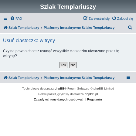
Szlak Templariuszy
FAQ
Zarejestruj się
Zaloguj się
S
Szlak Templariuszy
Platformy interaktywne Szlaku Templariuszy
z
Usuń ciasteczka witryny
u
k
Czy na pewno chcesz usunąć wszystkie ciasteczka utworzone przez tę
witrynę?
a
j
Szlak Templariuszy
Platformy interaktywne Szlaku Templariuszy
Technologię dostarcza
phpBB
® Forum Software © phpBB Limited
Polski pakiet językowy dostarcza
phpBB.pl
Zasady ochrony danych osobowych
|
Regulamin