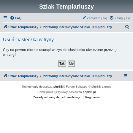
Szlak Templariuszy
FAQ
Zarejestruj się
Zaloguj się
S
Szlak Templariuszy
Platformy interaktywne Szlaku Templariuszy
z
Usuń ciasteczka witryny
u
k
Czy na pewno chcesz usunąć wszystkie ciasteczka utworzone przez tę
witrynę?
a
j
Szlak Templariuszy
Platformy interaktywne Szlaku Templariuszy
Technologię dostarcza
phpBB
® Forum Software © phpBB Limited
Polski pakiet językowy dostarcza
phpBB.pl
Zasady ochrony danych osobowych
|
Regulamin