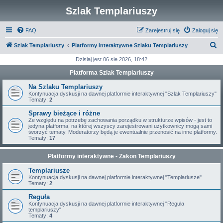
Szlak Templariuszy
FAQ
Zarejestruj się
Zaloguj się
S
Szlak Templariuszy
Platformy interaktywne Szlaku Templariuszy
z
Dzisiaj jest 06 sie 2026, 18:42
u
Platforma Szlak Templariuszy
k
Na Szlaku Templariuszy
a
Kontynuacja dyskusji na dawnej platformie interaktywnej "Szlak Templariuszy"
Tematy:
2
j
Sprawy bieżące i różne
Ze względu na potrzebę zachowania porządku w strukturze wpisów - jest to
jedyna platforma, na której wszyscy zarejestrowani użytkownicy mogą sami
tworzyć tematy. Moderatorzy będą je ewentualnie przenosić na inne platformy.
Tematy:
17
Platformy interaktywne - Zakon Templariuszy
Templariusze
Kontynuacja dyskusji na dawnej platformie interaktywnej "Templariusze"
Tematy:
2
Reguła
Kontynuacja dyskusji na dawnej platformie interaktywnej "Reguła
templariuszy"
Tematy:
4