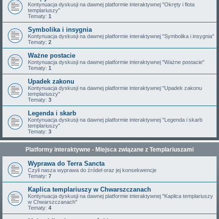
Kontynuacja dyskusji na dawnej platformie interaktywnej "Okręty i flota
templariuszy"
Tematy:
1
Symbolika i insygnia
Kontynuacja dyskusji na dawnej platformie interaktywnej "Symbolika i insygnia"
Tematy:
2
Ważne postacie
Kontynuacja dyskusji na dawnej platformie interaktywnej "Ważne postacie"
Tematy:
1
Upadek zakonu
Kontynuacja dyskusji na dawnej platformie interaktywnej "Upadek zakonu
templariuszy"
Tematy:
3
Legenda i skarb
Kontynuacja dyskusji na dawnej platformie interaktywnej "Legenda i skarb
templariuszy"
Tematy:
3
Platformy interaktywne - Miejsca związane z Templariuszami
Wyprawa do Terra Sancta
Czyli nasza wyprawa do źródeł oraz jej konsekwencje
Tematy:
7
Kaplica templariuszy w Chwarszczanach
Kontynuacja dyskusji na dawnej platformie interaktywnej "Kaplica templariuszy
w Chwarszczanach"
Tematy:
4