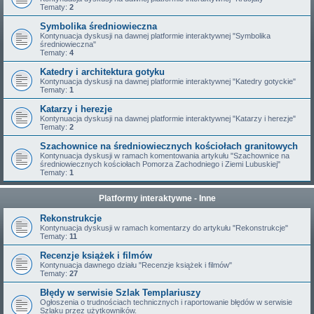
Tematy:
2
Symbolika średniowieczna
Kontynuacja dyskusji na dawnej platformie interaktywnej "Symbolika
średniowieczna"
Tematy:
4
Katedry i architektura gotyku
Kontynuacja dyskusji na dawnej platformie interaktywnej "Katedry gotyckie"
Tematy:
1
Katarzy i herezje
Kontynuacja dyskusji na dawnej platformie interaktywnej "Katarzy i herezje"
Tematy:
2
Szachownice na średniowiecznych kościołach granitowych
Kontynuacja dyskusji w ramach komentowania artykułu "Szachownice na
średniowiecznych kościołach Pomorza Zachodniego i Ziemi Lubuskiej"
Tematy:
1
Platformy interaktywne - Inne
Rekonstrukcje
Kontynuacja dyskusji w ramach komentarzy do artykułu "Rekonstrukcje"
Tematy:
11
Recenzje książek i filmów
Kontynuacja dawnego działu "Recenzje książek i filmów"
Tematy:
27
Błędy w serwisie Szlak Templariuszy
Ogłoszenia o trudnościach technicznych i raportowanie błędów w serwisie
Szlaku przez użytkowników.