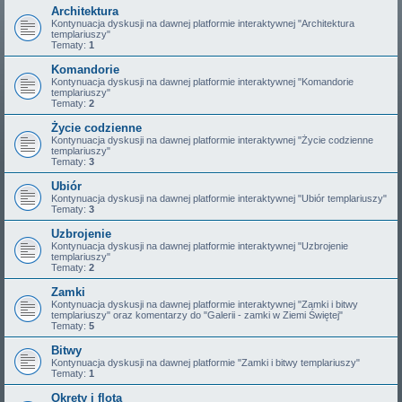
Architektura
Kontynuacja dyskusji na dawnej platformie interaktywnej "Architektura
templariuszy"
Tematy:
1
Komandorie
Kontynuacja dyskusji na dawnej platformie interaktywnej "Komandorie
templariuszy"
Tematy:
2
Życie codzienne
Kontynuacja dyskusji na dawnej platformie interaktywnej "Życie codzienne
templariuszy"
Tematy:
3
Ubiór
Kontynuacja dyskusji na dawnej platformie interaktywnej "Ubiór templariuszy"
Tematy:
3
Uzbrojenie
Kontynuacja dyskusji na dawnej platformie interaktywnej "Uzbrojenie
templariuszy"
Tematy:
2
Zamki
Kontynuacja dyskusji na dawnej platformie interaktywnej "Zamki i bitwy
templariuszy" oraz komentarzy do "Galerii - zamki w Ziemi Świętej"
Tematy:
5
Bitwy
Kontynuacja dyskusji na dawnej platformie "Zamki i bitwy templariuszy"
Tematy:
1
Okręty i flota