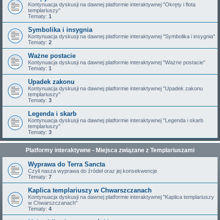
Kontynuacja dyskusji na dawnej platformie interaktywnej "Okręty i flota
templariuszy"
Tematy:
1
Symbolika i insygnia
Kontynuacja dyskusji na dawnej platformie interaktywnej "Symbolika i insygnia"
Tematy:
2
Ważne postacie
Kontynuacja dyskusji na dawnej platformie interaktywnej "Ważne postacie"
Tematy:
1
Upadek zakonu
Kontynuacja dyskusji na dawnej platformie interaktywnej "Upadek zakonu
templariuszy"
Tematy:
3
Legenda i skarb
Kontynuacja dyskusji na dawnej platformie interaktywnej "Legenda i skarb
templariuszy"
Tematy:
3
Platformy interaktywne - Miejsca związane z Templariuszami
Wyprawa do Terra Sancta
Czyli nasza wyprawa do źródeł oraz jej konsekwencje
Tematy:
7
Kaplica templariuszy w Chwarszczanach
Kontynuacja dyskusji na dawnej platformie interaktywnej "Kaplica templariuszy
w Chwarszczanach"
Tematy:
4