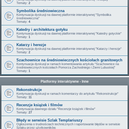
Tematy:
2
Symbolika średniowieczna
Kontynuacja dyskusji na dawnej platformie interaktywnej "Symbolika
średniowieczna"
Tematy:
4
Katedry i architektura gotyku
Kontynuacja dyskusji na dawnej platformie interaktywnej "Katedry gotyckie"
Tematy:
1
Katarzy i herezje
Kontynuacja dyskusji na dawnej platformie interaktywnej "Katarzy i herezje"
Tematy:
2
Szachownice na średniowiecznych kościołach granitowych
Kontynuacja dyskusji w ramach komentowania artykułu "Szachownice na
średniowiecznych kościołach Pomorza Zachodniego i Ziemi Lubuskiej"
Tematy:
1
Platformy interaktywne - Inne
Rekonstrukcje
Kontynuacja dyskusji w ramach komentarzy do artykułu "Rekonstrukcje"
Tematy:
11
Recenzje książek i filmów
Kontynuacja dawnego działu "Recenzje książek i filmów"
Tematy:
27
Błędy w serwisie Szlak Templariuszy
Ogłoszenia o trudnościach technicznych i raportowanie błędów w serwisie
Szlaku przez użytkowników.