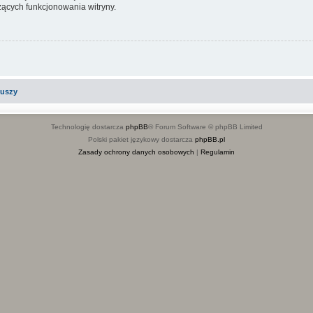
ących funkcjonowania witryny.
iuszy
Technologię dostarcza
phpBB
® Forum Software © phpBB Limited
Polski pakiet językowy dostarcza
phpBB.pl
Zasady ochrony danych osobowych
|
Regulamin