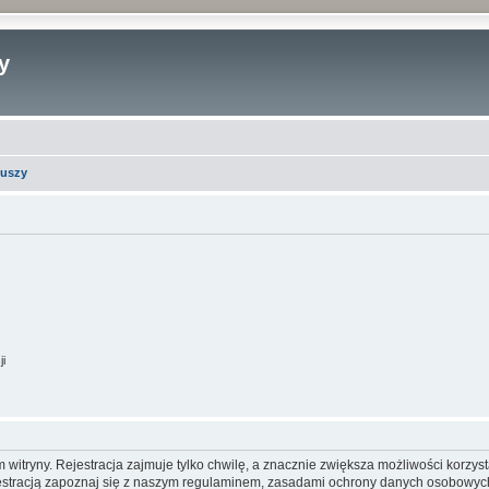
y
iuszy
ji
itryny. Rejestracja zajmuje tylko chwilę, a znacznie zwiększa możliwości korzyst
stracją zapoznaj się z naszym regulaminem, zasadami ochrony danych osobowych