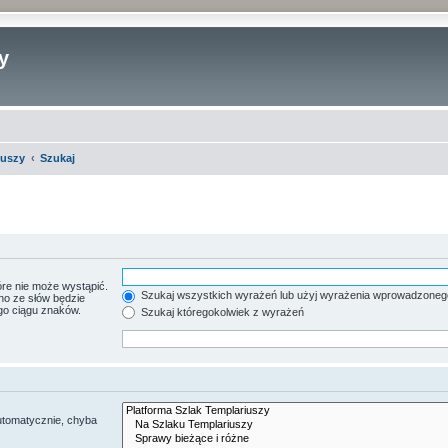
y
iuszy
Szukaj
re nie może wystąpić.
Szukaj wszystkich wyrażeń lub użyj wyrażenia wprowadzoneg
no ze słów będzie
go ciągu znaków.
Szukaj któregokolwiek z wyrażeń
utomatycznie, chyba