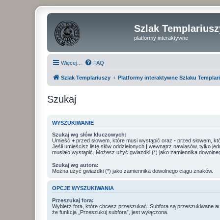
Szlak Templariusz
platformy interaktywne
Więcej…
FAQ
Szlak Templariuszy
Platformy interaktywne Szlaku Templar
Szukaj
WYSZUKIWANIE
Szukaj wg słów kluczowych:
Umieść
+
przed słowem, które musi wystąpić oraz
-
przed słowem, któ
Jeśli umieścisz listę słów oddzielonych
|
wewnątrz nawiasów, tylko jed
musiało wystąpić. Możesz użyć gwiazdki (*) jako zamiennika dowolne
Szukaj wg autora:
Można użyć gwiazdki (*) jako zamiennika dowolnego ciągu znaków.
OPCJE WYSZUKIWANIA
Przeszukaj fora:
Wybierz fora, które chcesz przeszukać. Subfora są przeszukiwane a
że funkcja „Przeszukuj subfora”, jest wyłączona.