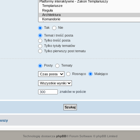
Tak
Nie
Temat i treść posta
Tylko treść posta
Tylko tytuły tematów
Tylko pierwszy post tematu
Posty
Tematy
Rosnąco
Malejąco
znaków w poście
iuszy
Technologię dostarcza
phpBB
® Forum Software © phpBB Limited