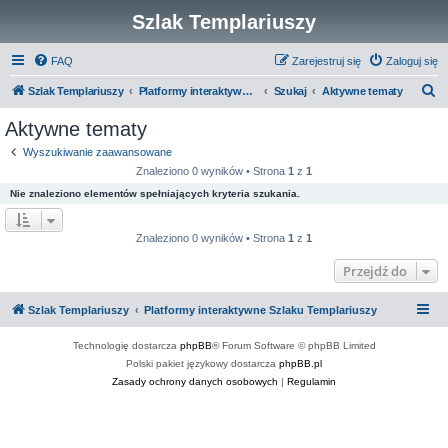
Szlak Templariuszy
FAQ
Zarejestruj się
Zaloguj się
S
Szlak Templariuszy
Platformy interaktywne Szlaku Templariuszy
Szukaj
Aktywne tematy
z
Aktywne tematy
u
Wyszukiwanie zaawansowane
k
Znaleziono 0 wyników • Strona
1
z
1
a
Nie znaleziono elementów spełniających kryteria szukania.
j
Znaleziono 0 wyników • Strona
1
z
1
Przejdź do
Szlak Templariuszy
Platformy interaktywne Szlaku Templariuszy
Technologię dostarcza
phpBB
® Forum Software © phpBB Limited
Polski pakiet językowy dostarcza
phpBB.pl
Zasady ochrony danych osobowych
|
Regulamin