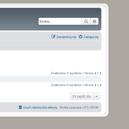
Szukaj
Wyszukiwanie z
Zarejestruj się
Zaloguj się
Znaleziono 0 wyników • Strona
1
z
1
Znaleziono 0 wyników • Strona
1
z
1
Przejdź do
Usuń ciasteczka witryny
Strefa czasowa
UTC+02:00