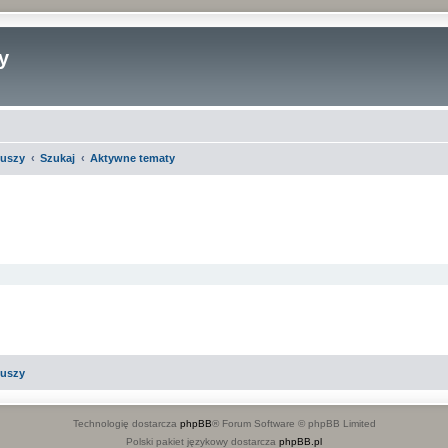
y
iuszy
Szukaj
Aktywne tematy
iuszy
Technologię dostarcza
phpBB
® Forum Software © phpBB Limited
Polski pakiet językowy dostarcza
phpBB.pl