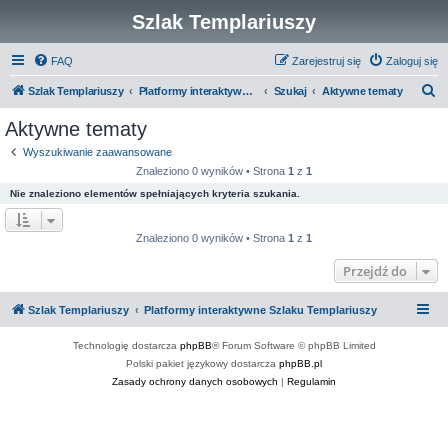
Szlak Templariuszy
FAQ
Zarejestruj się
Zaloguj się
S
Szlak Templariuszy
Platformy interaktywne Szlaku Templariuszy
Szukaj
Aktywne tematy
z
Aktywne tematy
u
Wyszukiwanie zaawansowane
k
Znaleziono 0 wyników • Strona
1
z
1
a
Nie znaleziono elementów spełniających kryteria szukania.
j
Znaleziono 0 wyników • Strona
1
z
1
Przejdź do
Szlak Templariuszy
Platformy interaktywne Szlaku Templariuszy
Technologię dostarcza
phpBB
® Forum Software © phpBB Limited
Polski pakiet językowy dostarcza
phpBB.pl
Zasady ochrony danych osobowych
|
Regulamin