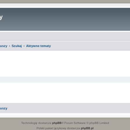
y
iuszy
Szukaj
Aktywne tematy
iuszy
Technologię dostarcza
phpBB
® Forum Software © phpBB Limited
Polski pakiet językowy dostarcza
phpBB.pl