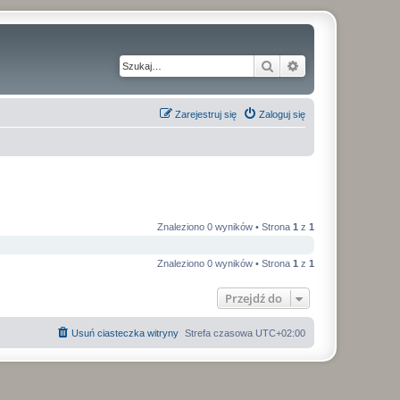
Szukaj
Wyszukiwanie z
Zarejestruj się
Zaloguj się
Znaleziono 0 wyników • Strona
1
z
1
Znaleziono 0 wyników • Strona
1
z
1
Przejdź do
Usuń ciasteczka witryny
Strefa czasowa
UTC+02:00