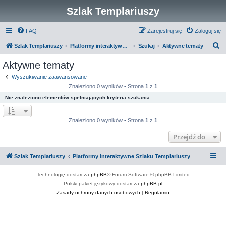
Szlak Templariuszy
FAQ
Zarejestruj się
Zaloguj się
S
Szlak Templariuszy
Platformy interaktywne Szlaku Templariuszy
Szukaj
Aktywne tematy
z
Aktywne tematy
u
Wyszukiwanie zaawansowane
k
Znaleziono 0 wyników • Strona
1
z
1
a
Nie znaleziono elementów spełniających kryteria szukania.
j
Znaleziono 0 wyników • Strona
1
z
1
Przejdź do
Szlak Templariuszy
Platformy interaktywne Szlaku Templariuszy
Technologię dostarcza
phpBB
® Forum Software © phpBB Limited
Polski pakiet językowy dostarcza
phpBB.pl
Zasady ochrony danych osobowych
|
Regulamin