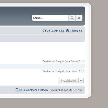
Szukaj
Wyszukiwanie z
Zarejestruj się
Zaloguj się
Znaleziono 0 wyników • Strona
1
z
1
Znaleziono 0 wyników • Strona
1
z
1
Przejdź do
Usuń ciasteczka witryny
Strefa czasowa
UTC+02:00