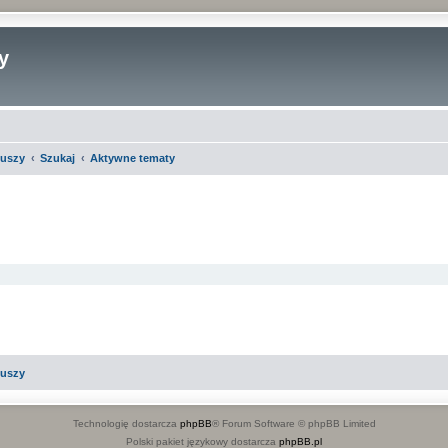
y
iuszy
Szukaj
Aktywne tematy
iuszy
Technologię dostarcza
phpBB
® Forum Software © phpBB Limited
Polski pakiet językowy dostarcza
phpBB.pl