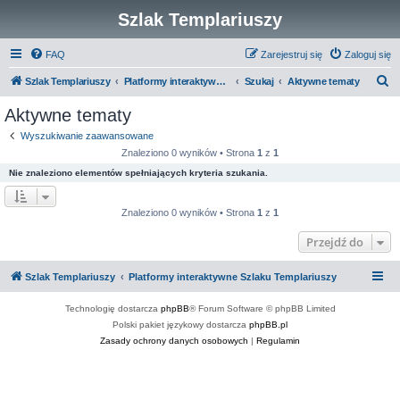
Szlak Templariuszy
FAQ
Zarejestruj się
Zaloguj się
S
Szlak Templariuszy
Platformy interaktywne Szlaku Templariuszy
Szukaj
Aktywne tematy
z
Aktywne tematy
u
Wyszukiwanie zaawansowane
k
Znaleziono 0 wyników • Strona
1
z
1
a
Nie znaleziono elementów spełniających kryteria szukania.
j
Znaleziono 0 wyników • Strona
1
z
1
Przejdź do
Szlak Templariuszy
Platformy interaktywne Szlaku Templariuszy
Technologię dostarcza
phpBB
® Forum Software © phpBB Limited
Polski pakiet językowy dostarcza
phpBB.pl
Zasady ochrony danych osobowych
|
Regulamin