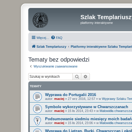
Szlak Templariusz
platformy interaktywne
Więcej…
FAQ
Szlak Templariuszy
Platformy interaktywne Szlaku Templar
Tematy bez odpowiedzi
Wyszukiwanie zaawansowane
Szukaj
Wyszukiwanie zaawan
TEMATY
Wyprawa do Portugalii 2016
autor:
maciej
»
27 wrz 2016, 12:57
» w
Wyprawy Szlaku Tem
Symbole wykorzystywane w Chwarszczanach
autor:
maciej
»
15 lis 2014, 23:43
» w
Malowidła chwarszcza
Podsumowanie siedmiu miesięcy moich badań 
autor:
maciej
»
15 lis 2014, 23:06
» w
Malowidła chwarszcza
Wyprawa do Lietzen, Rurki, Chwarszczan i okol