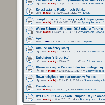
autor:
maciej
»
08 paź 2012, 22:47
» w
Sprawy bieżące 
Rejestracja na Platformach Szlaku
autor:
maciej
»
18 kwie 2012, 13:51
» w
Reguła
Templariusze w Kruszwicy, czyli kolejne grani
autor:
maciej
»
11 kwie 2012, 23:12
» w
Sprawy bieżące i ró
Walne Zebranie 25 lutego 2012 roku w Toruniu 
autor:
maciej
»
13 sty 2012, 00:43
» w
Wydarzenia - dawne
Apel
autor:
Turek
»
21 cze 2011, 11:02
» w
Uzbrojenie
Okolice Oleśnicy Małej
autor:
maciej
»
22 maja 2011, 16:31
» w
Przewodnik po 
Enkolpion (z Brodnicy)
autor:
maciej
»
13 mar 2011, 15:22
» w
Rekonstrukcje
Chwarszczany w Przewodniku Archeologiczny
autor:
maciej
»
13 mar 2011, 14:24
» w
Sprawy bieżące 
Nowa książka o templariuszach w Polsce
autor:
maciej
»
12 lut 2011, 20:16
» w
Sprawy bieżące i 
Kowalstwo
autor:
maciej
»
18 lis 2010, 22:55
» w
Rekonstrukcje
RYCERZE BOGA - Zakon Templariuszy i Sarace
autor:
maciej
»
30 sie 2010, 23:34
» w
Recenzje książek i fi