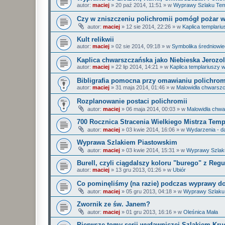
autor:
maciej
»
20 paź 2014, 11:51
» w
Wyprawy Szlaku Tem
Czy w zniszczeniu polichromii pomógł pożar w
autor:
maciej
»
12 sie 2014, 22:26
» w
Kaplica templar
Kult relikwii
autor:
maciej
»
02 sie 2014, 09:18
» w
Symbolika średniowi
Kaplica chwarszczańska jako Niebieska Jerozo
autor:
maciej
»
22 lip 2014, 14:21
» w
Kaplica templariuszy
Bibligrafia pomocna przy omawianiu polichrom
autor:
maciej
»
31 maja 2014, 01:46
» w
Malowidła chwarsz
Rozplanowanie postaci polichromii
autor:
maciej
»
06 maja 2014, 00:03
» w
Malowidła chw
700 Rocznica Stracenia Wielkiego Mistrza Temp
autor:
maciej
»
03 kwie 2014, 16:06
» w
Wydarzenia - 
Wyprawa Szlakiem Piastowskim
autor:
maciej
»
03 kwie 2014, 15:31
» w
Wyprawy Szlaku
Burell, czyli ciągdalszy koloru "burego" z Regu
autor:
maciej
»
13 gru 2013, 01:26
» w
Ubiór
Co pominęliśmy (na razie) podczas wyprawy do
autor:
maciej
»
05 gru 2013, 04:18
» w
Wyprawy Szlaku 
Zwornik ze św. Janem?
autor:
maciej
»
01 gru 2013, 16:16
» w
Oleśnica Mała
Pierwsze tomy serii wydawniczej Szlakiem Kruc