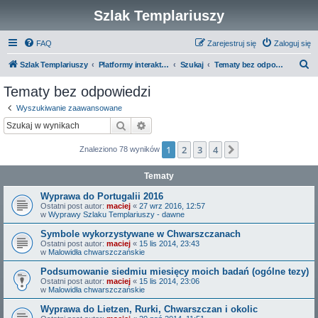
Szlak Templariuszy
FAQ
Zarejestruj się
Zaloguj się
S
Szlak Templariuszy
Platformy interaktywne Szlaku Templariuszy
Szukaj
Tematy bez odpowiedzi
z
Tematy bez odpowiedzi
u
Wyszukiwanie zaawansowane
k
Szukaj
Wyszukiwanie zaawansowane
a
1
2
3
4
Następna
Znaleziono 78 wyników
j
Tematy
Wyprawa do Portugalii 2016
Ostatni post autor:
maciej
«
27 wrz 2016, 12:57
w
Wyprawy Szlaku Templariuszy - dawne
Symbole wykorzystywane w Chwarszczanach
Ostatni post autor:
maciej
«
15 lis 2014, 23:43
w
Malowidła chwarszczańskie
Podsumowanie siedmiu miesięcy moich badań (ogólne tezy)
Ostatni post autor:
maciej
«
15 lis 2014, 23:06
w
Malowidła chwarszczańskie
Wyprawa do Lietzen, Rurki, Chwarszczan i okolic