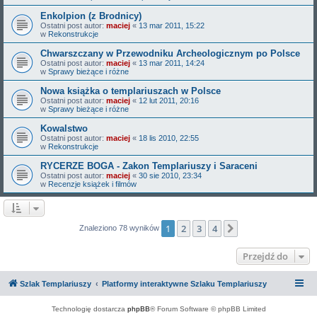
Enkolpion (z Brodnicy)
Ostatni post autor:
maciej
«
13 mar 2011, 15:22
w
Rekonstrukcje
Chwarszczany w Przewodniku Archeologicznym po Polsce
Ostatni post autor:
maciej
«
13 mar 2011, 14:24
w
Sprawy bieżące i różne
Nowa książka o templariuszach w Polsce
Ostatni post autor:
maciej
«
12 lut 2011, 20:16
w
Sprawy bieżące i różne
Kowalstwo
Ostatni post autor:
maciej
«
18 lis 2010, 22:55
w
Rekonstrukcje
RYCERZE BOGA - Zakon Templariuszy i Saraceni
Ostatni post autor:
maciej
«
30 sie 2010, 23:34
w
Recenzje książek i filmów
1
2
3
4
Następna
Znaleziono 78 wyników
Przejdź do
Szlak Templariuszy
Platformy interaktywne Szlaku Templariuszy
Technologię dostarcza
phpBB
® Forum Software © phpBB Limited