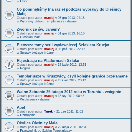
w
Ubiór
Co pominęliśmy (na razie) podczas wyprawy do Oleśnicy
Małej
Ostatni post autor:
maciej
«
05 gru 2013, 04:18
w
Wyprawy Szlaku Templariuszy - dawne
Zwornik ze św. Janem?
Ostatni post autor:
maciej
«
01 gru 2013, 16:16
w
Oleśnica Mała
Pierwsze tomy serii wydawniczej Szlakiem Krucjat
Ostatni post autor:
maciej
«
08 paź 2012, 22:47
w
Sprawy bieżące i różne
Rejestracja na Platformach Szlaku
Ostatni post autor:
maciej
«
18 kwie 2012, 13:51
w
Reguła
Templariusze w Kruszwicy, czyli kolejne granice przełamane
Ostatni post autor:
maciej
«
11 kwie 2012, 23:12
w
Sprawy bieżące i różne
Walne Zebranie 25 lutego 2012 roku w Toruniu - wstępnie
Ostatni post autor:
maciej
«
13 sty 2012, 00:43
w
Wydarzenia - dawne
Apel
Ostatni post autor:
Turek
«
21 cze 2011, 11:02
w
Uzbrojenie
Okolice Oleśnicy Małej
Ostatni post autor:
maciej
«
22 maja 2011, 16:31
w
Przewodnik po Szlaku Templariuszy