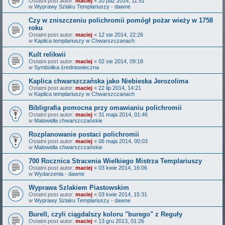
Ostatni post autor:
maciej
«
20 paź 2014, 11:51
w
Wyprawy Szlaku Templariuszy - dawne
Czy w zniszczeniu polichromii pomógł pożar wieży w 1758
roku
Ostatni post autor:
maciej
«
12 sie 2014, 22:26
w
Kaplica templariuszy w Chwarszczanach
Kult relikwii
Ostatni post autor:
maciej
«
02 sie 2014, 09:18
w
Symbolika średniowieczna
Kaplica chwarszczańska jako Niebieska Jerozolima
Ostatni post autor:
maciej
«
22 lip 2014, 14:21
w
Kaplica templariuszy w Chwarszczanach
Bibligrafia pomocna przy omawianiu polichromii
Ostatni post autor:
maciej
«
31 maja 2014, 01:46
w
Malowidła chwarszczańskie
Rozplanowanie postaci polichromii
Ostatni post autor:
maciej
«
06 maja 2014, 00:03
w
Malowidła chwarszczańskie
700 Rocznica Stracenia Wielkiego Mistrza Templariuszy
Ostatni post autor:
maciej
«
03 kwie 2014, 16:06
w
Wydarzenia - dawne
Wyprawa Szlakiem Piastowskim
Ostatni post autor:
maciej
«
03 kwie 2014, 15:31
w
Wyprawy Szlaku Templariuszy - dawne
Burell, czyli ciągdalszy koloru "burego" z Reguły
Ostatni post autor:
maciej
«
13 gru 2013, 01:26