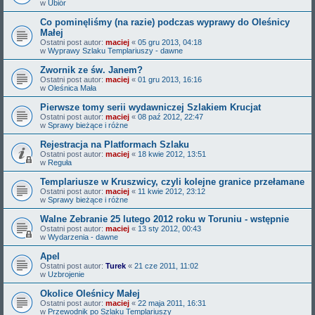
w
Ubiór
Co pominęliśmy (na razie) podczas wyprawy do Oleśnicy
Małej
Ostatni post autor:
maciej
«
05 gru 2013, 04:18
w
Wyprawy Szlaku Templariuszy - dawne
Zwornik ze św. Janem?
Ostatni post autor:
maciej
«
01 gru 2013, 16:16
w
Oleśnica Mała
Pierwsze tomy serii wydawniczej Szlakiem Krucjat
Ostatni post autor:
maciej
«
08 paź 2012, 22:47
w
Sprawy bieżące i różne
Rejestracja na Platformach Szlaku
Ostatni post autor:
maciej
«
18 kwie 2012, 13:51
w
Reguła
Templariusze w Kruszwicy, czyli kolejne granice przełamane
Ostatni post autor:
maciej
«
11 kwie 2012, 23:12
w
Sprawy bieżące i różne
Walne Zebranie 25 lutego 2012 roku w Toruniu - wstępnie
Ostatni post autor:
maciej
«
13 sty 2012, 00:43
w
Wydarzenia - dawne
Apel
Ostatni post autor:
Turek
«
21 cze 2011, 11:02
w
Uzbrojenie
Okolice Oleśnicy Małej
Ostatni post autor:
maciej
«
22 maja 2011, 16:31
w
Przewodnik po Szlaku Templariuszy