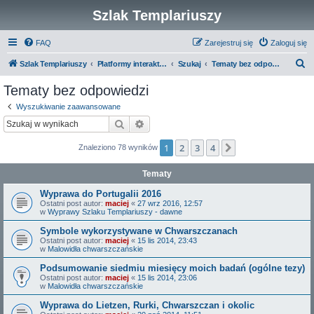
Szlak Templariuszy
FAQ
Zarejestruj się
Zaloguj się
S
Szlak Templariuszy
Platformy interaktywne Szlaku Templariuszy
Szukaj
Tematy bez odpowiedzi
z
Tematy bez odpowiedzi
u
Wyszukiwanie zaawansowane
k
Szukaj
Wyszukiwanie zaawansowane
a
1
2
3
4
Następna
Znaleziono 78 wyników
j
Tematy
Wyprawa do Portugalii 2016
Ostatni post autor:
maciej
«
27 wrz 2016, 12:57
w
Wyprawy Szlaku Templariuszy - dawne
Symbole wykorzystywane w Chwarszczanach
Ostatni post autor:
maciej
«
15 lis 2014, 23:43
w
Malowidła chwarszczańskie
Podsumowanie siedmiu miesięcy moich badań (ogólne tezy)
Ostatni post autor:
maciej
«
15 lis 2014, 23:06
w
Malowidła chwarszczańskie
Wyprawa do Lietzen, Rurki, Chwarszczan i okolic