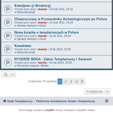
Enkolpion (z Brodnicy)
Ostatni post autor:
maciej
«
13 mar 2011, 15:22
w
Rekonstrukcje
Chwarszczany w Przewodniku Archeologicznym po Polsce
Ostatni post autor:
maciej
«
13 mar 2011, 14:24
w
Sprawy bieżące i różne
Nowa książka o templariuszach w Polsce
Ostatni post autor:
maciej
«
12 lut 2011, 20:16
w
Sprawy bieżące i różne
Kowalstwo
Ostatni post autor:
maciej
«
18 lis 2010, 22:55
w
Rekonstrukcje
RYCERZE BOGA - Zakon Templariuszy i Saraceni
Ostatni post autor:
maciej
«
30 sie 2010, 23:34
w
Recenzje książek i filmów
1
2
3
4
Następna
Znaleziono 78 wyników
Przejdź do
Szlak Templariuszy
Platformy interaktywne Szlaku Templariuszy
Technologię dostarcza
phpBB
® Forum Software © phpBB Limited