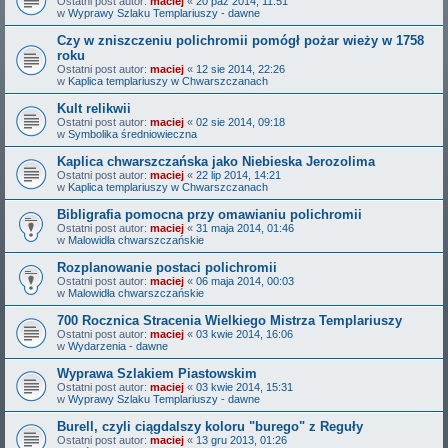
Ostatni post autor:
maciej
«
20 paź 2014, 11:51
w
Wyprawy Szlaku Templariuszy - dawne
Czy w zniszczeniu polichromii pomógł pożar wieży w 1758
roku
Ostatni post autor:
maciej
«
12 sie 2014, 22:26
w
Kaplica templariuszy w Chwarszczanach
Kult relikwii
Ostatni post autor:
maciej
«
02 sie 2014, 09:18
w
Symbolika średniowieczna
Kaplica chwarszczańska jako Niebieska Jerozolima
Ostatni post autor:
maciej
«
22 lip 2014, 14:21
w
Kaplica templariuszy w Chwarszczanach
Bibligrafia pomocna przy omawianiu polichromii
Ostatni post autor:
maciej
«
31 maja 2014, 01:46
w
Malowidła chwarszczańskie
Rozplanowanie postaci polichromii
Ostatni post autor:
maciej
«
06 maja 2014, 00:03
w
Malowidła chwarszczańskie
700 Rocznica Stracenia Wielkiego Mistrza Templariuszy
Ostatni post autor:
maciej
«
03 kwie 2014, 16:06
w
Wydarzenia - dawne
Wyprawa Szlakiem Piastowskim
Ostatni post autor:
maciej
«
03 kwie 2014, 15:31
w
Wyprawy Szlaku Templariuszy - dawne
Burell, czyli ciągdalszy koloru "burego" z Reguły
Ostatni post autor:
maciej
«
13 gru 2013, 01:26