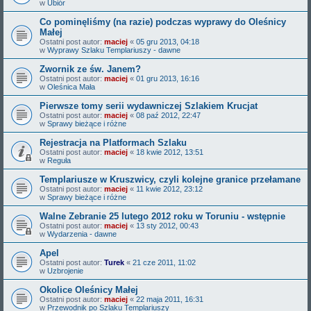
w
Ubiór
Co pominęliśmy (na razie) podczas wyprawy do Oleśnicy
Małej
Ostatni post autor:
maciej
«
05 gru 2013, 04:18
w
Wyprawy Szlaku Templariuszy - dawne
Zwornik ze św. Janem?
Ostatni post autor:
maciej
«
01 gru 2013, 16:16
w
Oleśnica Mała
Pierwsze tomy serii wydawniczej Szlakiem Krucjat
Ostatni post autor:
maciej
«
08 paź 2012, 22:47
w
Sprawy bieżące i różne
Rejestracja na Platformach Szlaku
Ostatni post autor:
maciej
«
18 kwie 2012, 13:51
w
Reguła
Templariusze w Kruszwicy, czyli kolejne granice przełamane
Ostatni post autor:
maciej
«
11 kwie 2012, 23:12
w
Sprawy bieżące i różne
Walne Zebranie 25 lutego 2012 roku w Toruniu - wstępnie
Ostatni post autor:
maciej
«
13 sty 2012, 00:43
w
Wydarzenia - dawne
Apel
Ostatni post autor:
Turek
«
21 cze 2011, 11:02
w
Uzbrojenie
Okolice Oleśnicy Małej
Ostatni post autor:
maciej
«
22 maja 2011, 16:31
w
Przewodnik po Szlaku Templariuszy