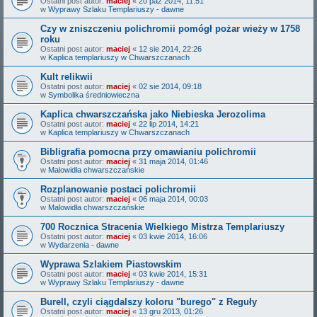
Ostatni post autor:
maciej
«
20 paź 2014, 11:51
w
Wyprawy Szlaku Templariuszy - dawne
Czy w zniszczeniu polichromii pomógł pożar wieży w 1758
roku
Ostatni post autor:
maciej
«
12 sie 2014, 22:26
w
Kaplica templariuszy w Chwarszczanach
Kult relikwii
Ostatni post autor:
maciej
«
02 sie 2014, 09:18
w
Symbolika średniowieczna
Kaplica chwarszczańska jako Niebieska Jerozolima
Ostatni post autor:
maciej
«
22 lip 2014, 14:21
w
Kaplica templariuszy w Chwarszczanach
Bibligrafia pomocna przy omawianiu polichromii
Ostatni post autor:
maciej
«
31 maja 2014, 01:46
w
Malowidła chwarszczańskie
Rozplanowanie postaci polichromii
Ostatni post autor:
maciej
«
06 maja 2014, 00:03
w
Malowidła chwarszczańskie
700 Rocznica Stracenia Wielkiego Mistrza Templariuszy
Ostatni post autor:
maciej
«
03 kwie 2014, 16:06
w
Wydarzenia - dawne
Wyprawa Szlakiem Piastowskim
Ostatni post autor:
maciej
«
03 kwie 2014, 15:31
w
Wyprawy Szlaku Templariuszy - dawne
Burell, czyli ciągdalszy koloru "burego" z Reguły
Ostatni post autor:
maciej
«
13 gru 2013, 01:26