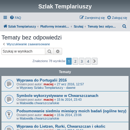
Szlak Templariuszy
FAQ
Zarejestruj się
Zaloguj się
S
Szlak Templariuszy
Platformy interaktywne Szlaku Templariuszy
Szukaj
Tematy bez odpowiedzi
z
Tematy bez odpowiedzi
u
Wyszukiwanie zaawansowane
k
Szukaj
Wyszukiwanie zaawansowane
a
1
2
3
4
Następna
Znaleziono 78 wyników
j
Tematy
Wyprawa do Portugalii 2016
Ostatni post autor:
maciej
«
27 wrz 2016, 12:57
w
Wyprawy Szlaku Templariuszy - dawne
Symbole wykorzystywane w Chwarszczanach
Ostatni post autor:
maciej
«
15 lis 2014, 23:43
w
Malowidła chwarszczańskie
Podsumowanie siedmiu miesięcy moich badań (ogólne tezy)
Ostatni post autor:
maciej
«
15 lis 2014, 23:06
w
Malowidła chwarszczańskie
Wyprawa do Lietzen, Rurki, Chwarszczan i okolic