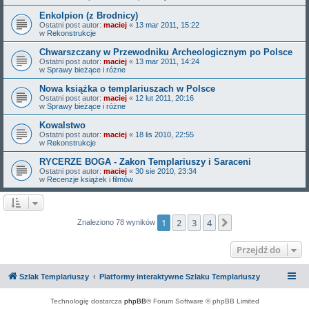
Enkolpion (z Brodnicy)
Ostatni post autor:
maciej
«
13 mar 2011, 15:22
w
Rekonstrukcje
Chwarszczany w Przewodniku Archeologicznym po Polsce
Ostatni post autor:
maciej
«
13 mar 2011, 14:24
w
Sprawy bieżące i różne
Nowa książka o templariuszach w Polsce
Ostatni post autor:
maciej
«
12 lut 2011, 20:16
w
Sprawy bieżące i różne
Kowalstwo
Ostatni post autor:
maciej
«
18 lis 2010, 22:55
w
Rekonstrukcje
RYCERZE BOGA - Zakon Templariuszy i Saraceni
Ostatni post autor:
maciej
«
30 sie 2010, 23:34
w
Recenzje książek i filmów
1
2
3
4
Następna
Znaleziono 78 wyników
Przejdź do
Szlak Templariuszy
Platformy interaktywne Szlaku Templariuszy
Technologię dostarcza
phpBB
® Forum Software © phpBB Limited