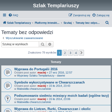
Szlak Templariuszy
FAQ
Zarejestruj się
Zaloguj się
S
Szlak Templariuszy
Platformy interaktywne Szlaku Templariuszy
Szukaj
Tematy bez odpowiedzi
z
Tematy bez odpowiedzi
u
Wyszukiwanie zaawansowane
k
Szukaj
Wyszukiwanie zaawansowane
a
1
2
3
4
Następna
Znaleziono 78 wyników
j
Tematy
Wyprawa do Portugalii 2016
Ostatni post autor:
maciej
«
27 wrz 2016, 12:57
w
Wyprawy Szlaku Templariuszy - dawne
Symbole wykorzystywane w Chwarszczanach
Ostatni post autor:
maciej
«
15 lis 2014, 23:43
w
Malowidła chwarszczańskie
Podsumowanie siedmiu miesięcy moich badań (ogólne tezy)
Ostatni post autor:
maciej
«
15 lis 2014, 23:06
w
Malowidła chwarszczańskie
Wyprawa do Lietzen, Rurki, Chwarszczan i okolic