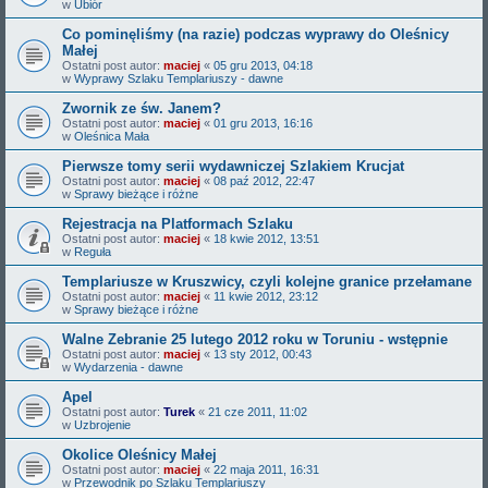
w
Ubiór
Co pominęliśmy (na razie) podczas wyprawy do Oleśnicy
Małej
Ostatni post autor:
maciej
«
05 gru 2013, 04:18
w
Wyprawy Szlaku Templariuszy - dawne
Zwornik ze św. Janem?
Ostatni post autor:
maciej
«
01 gru 2013, 16:16
w
Oleśnica Mała
Pierwsze tomy serii wydawniczej Szlakiem Krucjat
Ostatni post autor:
maciej
«
08 paź 2012, 22:47
w
Sprawy bieżące i różne
Rejestracja na Platformach Szlaku
Ostatni post autor:
maciej
«
18 kwie 2012, 13:51
w
Reguła
Templariusze w Kruszwicy, czyli kolejne granice przełamane
Ostatni post autor:
maciej
«
11 kwie 2012, 23:12
w
Sprawy bieżące i różne
Walne Zebranie 25 lutego 2012 roku w Toruniu - wstępnie
Ostatni post autor:
maciej
«
13 sty 2012, 00:43
w
Wydarzenia - dawne
Apel
Ostatni post autor:
Turek
«
21 cze 2011, 11:02
w
Uzbrojenie
Okolice Oleśnicy Małej
Ostatni post autor:
maciej
«
22 maja 2011, 16:31
w
Przewodnik po Szlaku Templariuszy