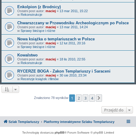
Enkolpion (z Brodnicy)
Ostatni post autor:
maciej
«
13 mar 2011, 15:22
w
Rekonstrukcje
Chwarszczany w Przewodniku Archeologicznym po Polsce
Ostatni post autor:
maciej
«
13 mar 2011, 14:24
w
Sprawy bieżące i różne
Nowa książka o templariuszach w Polsce
Ostatni post autor:
maciej
«
12 lut 2011, 20:16
w
Sprawy bieżące i różne
Kowalstwo
Ostatni post autor:
maciej
«
18 lis 2010, 22:55
w
Rekonstrukcje
RYCERZE BOGA - Zakon Templariuszy i Saraceni
Ostatni post autor:
maciej
«
30 sie 2010, 23:34
w
Recenzje książek i filmów
1
2
3
4
Następna
Znaleziono 78 wyników
Przejdź do
Szlak Templariuszy
Platformy interaktywne Szlaku Templariuszy
Technologię dostarcza
phpBB
® Forum Software © phpBB Limited