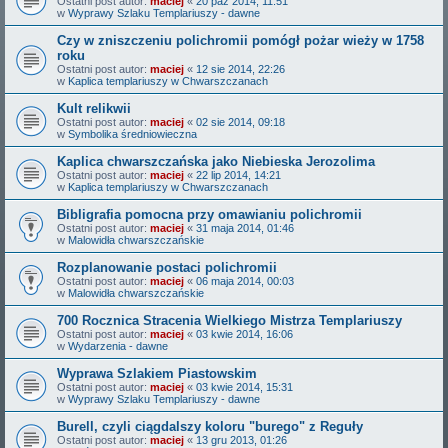
Ostatni post autor:
maciej
«
20 paź 2014, 11:51
w
Wyprawy Szlaku Templariuszy - dawne
Czy w zniszczeniu polichromii pomógł pożar wieży w 1758
roku
Ostatni post autor:
maciej
«
12 sie 2014, 22:26
w
Kaplica templariuszy w Chwarszczanach
Kult relikwii
Ostatni post autor:
maciej
«
02 sie 2014, 09:18
w
Symbolika średniowieczna
Kaplica chwarszczańska jako Niebieska Jerozolima
Ostatni post autor:
maciej
«
22 lip 2014, 14:21
w
Kaplica templariuszy w Chwarszczanach
Bibligrafia pomocna przy omawianiu polichromii
Ostatni post autor:
maciej
«
31 maja 2014, 01:46
w
Malowidła chwarszczańskie
Rozplanowanie postaci polichromii
Ostatni post autor:
maciej
«
06 maja 2014, 00:03
w
Malowidła chwarszczańskie
700 Rocznica Stracenia Wielkiego Mistrza Templariuszy
Ostatni post autor:
maciej
«
03 kwie 2014, 16:06
w
Wydarzenia - dawne
Wyprawa Szlakiem Piastowskim
Ostatni post autor:
maciej
«
03 kwie 2014, 15:31
w
Wyprawy Szlaku Templariuszy - dawne
Burell, czyli ciągdalszy koloru "burego" z Reguły
Ostatni post autor:
maciej
«
13 gru 2013, 01:26