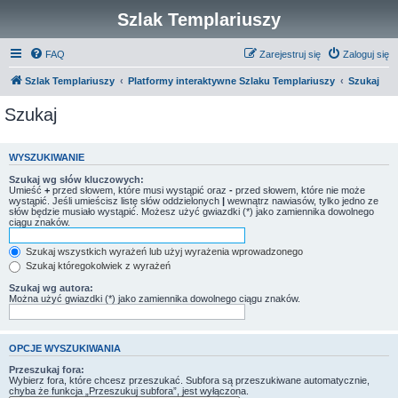
Szlak Templariuszy
FAQ
Zarejestruj się
Zaloguj się
Szlak Templariuszy
Platformy interaktywne Szlaku Templariuszy
Szukaj
Szukaj
WYSZUKIWANIE
Szukaj wg słów kluczowych:
Umieść
+
przed słowem, które musi wystąpić oraz
-
przed słowem, które nie może
wystąpić. Jeśli umieścisz listę słów oddzielonych
|
wewnątrz nawiasów, tylko jedno ze
słów będzie musiało wystąpić. Możesz użyć gwiazdki (*) jako zamiennika dowolnego
ciągu znaków.
Szukaj wszystkich wyrażeń lub użyj wyrażenia wprowadzonego
Szukaj któregokolwiek z wyrażeń
Szukaj wg autora:
Można użyć gwiazdki (*) jako zamiennika dowolnego ciągu znaków.
OPCJE WYSZUKIWANIA
Przeszukaj fora:
Wybierz fora, które chcesz przeszukać. Subfora są przeszukiwane automatycznie,
chyba że funkcja „Przeszukuj subfora”, jest wyłączona.