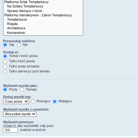
Przeszukaj subfora:
Tak
Nie
Szukaj w:
Temat i treść posta
Tylko treść posta
Tylko tytuły tematów
Tylko pierwszy post tematu
Wyświetl wyniki jako:
Posty
Tematy
Sortuj wyniki wg:
Rosnąco
Malejąco
Wyświetl wyniki z ostatnich:
Wyświetl pierwsze:
Ustaw 0, aby wyświetlić cały post.
znaków w poście