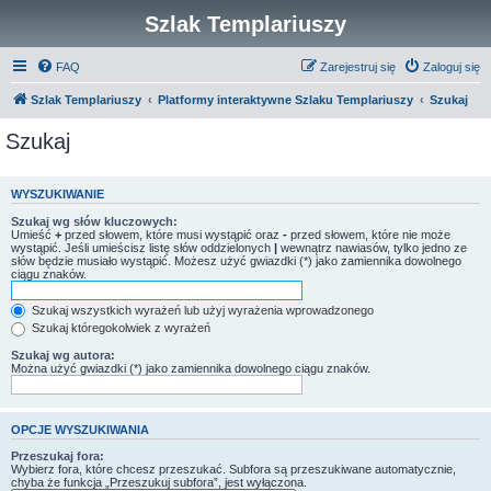
Szlak Templariuszy
FAQ
Zarejestruj się
Zaloguj się
Szlak Templariuszy
Platformy interaktywne Szlaku Templariuszy
Szukaj
Szukaj
WYSZUKIWANIE
Szukaj wg słów kluczowych:
Umieść
+
przed słowem, które musi wystąpić oraz
-
przed słowem, które nie może
wystąpić. Jeśli umieścisz listę słów oddzielonych
|
wewnątrz nawiasów, tylko jedno ze
słów będzie musiało wystąpić. Możesz użyć gwiazdki (*) jako zamiennika dowolnego
ciągu znaków.
Szukaj wszystkich wyrażeń lub użyj wyrażenia wprowadzonego
Szukaj któregokolwiek z wyrażeń
Szukaj wg autora:
Można użyć gwiazdki (*) jako zamiennika dowolnego ciągu znaków.
OPCJE WYSZUKIWANIA
Przeszukaj fora:
Wybierz fora, które chcesz przeszukać. Subfora są przeszukiwane automatycznie,
chyba że funkcja „Przeszukuj subfora”, jest wyłączona.