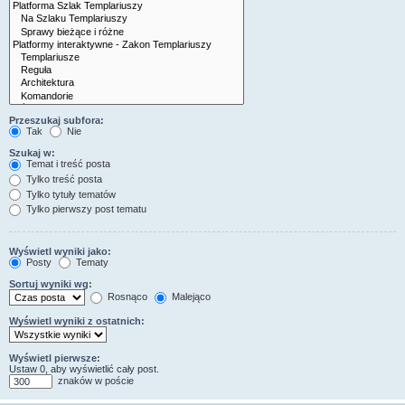
Przeszukaj subfora:
Tak
Nie
Szukaj w:
Temat i treść posta
Tylko treść posta
Tylko tytuły tematów
Tylko pierwszy post tematu
Wyświetl wyniki jako:
Posty
Tematy
Sortuj wyniki wg:
Rosnąco
Malejąco
Wyświetl wyniki z ostatnich:
Wyświetl pierwsze:
Ustaw 0, aby wyświetlić cały post.
znaków w poście