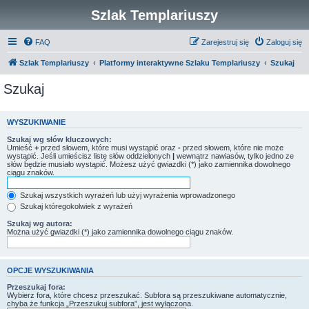
Szlak Templariuszy
FAQ
Zarejestruj się
Zaloguj się
Szlak Templariuszy
Platformy interaktywne Szlaku Templariuszy
Szukaj
Szukaj
WYSZUKIWANIE
Szukaj wg słów kluczowych:
Umieść
+
przed słowem, które musi wystąpić oraz
-
przed słowem, które nie może
wystąpić. Jeśli umieścisz listę słów oddzielonych
|
wewnątrz nawiasów, tylko jedno ze
słów będzie musiało wystąpić. Możesz użyć gwiazdki (*) jako zamiennika dowolnego
ciągu znaków.
Szukaj wszystkich wyrażeń lub użyj wyrażenia wprowadzonego
Szukaj któregokolwiek z wyrażeń
Szukaj wg autora:
Można użyć gwiazdki (*) jako zamiennika dowolnego ciągu znaków.
OPCJE WYSZUKIWANIA
Przeszukaj fora:
Wybierz fora, które chcesz przeszukać. Subfora są przeszukiwane automatycznie,
chyba że funkcja „Przeszukuj subfora”, jest wyłączona.