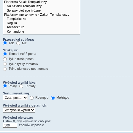
Przeszukaj subfora:
Tak
Nie
Szukaj w:
Temat i treść posta
Tylko treść posta
Tylko tytuły tematów
Tylko pierwszy post tematu
Wyświetl wyniki jako:
Posty
Tematy
Sortuj wyniki wg:
Rosnąco
Malejąco
Wyświetl wyniki z ostatnich:
Wyświetl pierwsze:
Ustaw 0, aby wyświetlić cały post.
znaków w poście