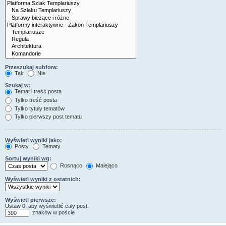
Przeszukaj subfora:
Tak
Nie
Szukaj w:
Temat i treść posta
Tylko treść posta
Tylko tytuły tematów
Tylko pierwszy post tematu
Wyświetl wyniki jako:
Posty
Tematy
Sortuj wyniki wg:
Rosnąco
Malejąco
Wyświetl wyniki z ostatnich:
Wyświetl pierwsze:
Ustaw 0, aby wyświetlić cały post.
znaków w poście