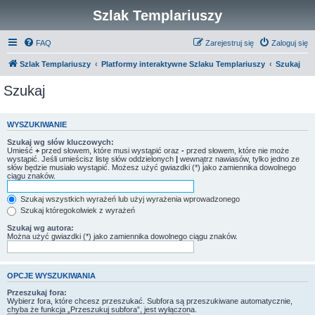
Szlak Templariuszy
FAQ
Zarejestruj się
Zaloguj się
Szlak Templariuszy
Platformy interaktywne Szlaku Templariuszy
Szukaj
Szukaj
WYSZUKIWANIE
Szukaj wg słów kluczowych:
Umieść
+
przed słowem, które musi wystąpić oraz
-
przed słowem, które nie może
wystąpić. Jeśli umieścisz listę słów oddzielonych
|
wewnątrz nawiasów, tylko jedno ze
słów będzie musiało wystąpić. Możesz użyć gwiazdki (*) jako zamiennika dowolnego
ciągu znaków.
Szukaj wszystkich wyrażeń lub użyj wyrażenia wprowadzonego
Szukaj któregokolwiek z wyrażeń
Szukaj wg autora:
Można użyć gwiazdki (*) jako zamiennika dowolnego ciągu znaków.
OPCJE WYSZUKIWANIA
Przeszukaj fora:
Wybierz fora, które chcesz przeszukać. Subfora są przeszukiwane automatycznie,
chyba że funkcja „Przeszukuj subfora”, jest wyłączona.