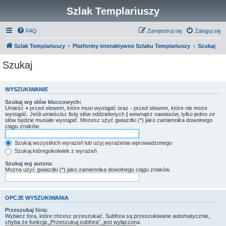
Szlak Templariuszy
FAQ
Zarejestruj się
Zaloguj się
Szlak Templariuszy
Platformy interaktywne Szlaku Templariuszy
Szukaj
Szukaj
WYSZUKIWANIE
Szukaj wg słów kluczowych:
Umieść
+
przed słowem, które musi wystąpić oraz
-
przed słowem, które nie może
wystąpić. Jeśli umieścisz listę słów oddzielonych
|
wewnątrz nawiasów, tylko jedno ze
słów będzie musiało wystąpić. Możesz użyć gwiazdki (*) jako zamiennika dowolnego
ciągu znaków.
Szukaj wszystkich wyrażeń lub użyj wyrażenia wprowadzonego
Szukaj któregokolwiek z wyrażeń
Szukaj wg autora:
Można użyć gwiazdki (*) jako zamiennika dowolnego ciągu znaków.
OPCJE WYSZUKIWANIA
Przeszukaj fora:
Wybierz fora, które chcesz przeszukać. Subfora są przeszukiwane automatycznie,
chyba że funkcja „Przeszukuj subfora”, jest wyłączona.