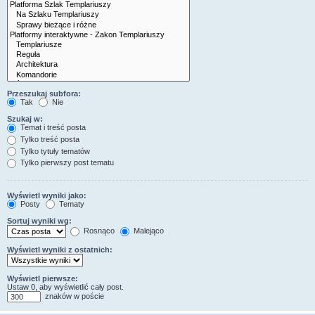
Przeszukaj subfora:
Tak
Nie
Szukaj w:
Temat i treść posta
Tylko treść posta
Tylko tytuły tematów
Tylko pierwszy post tematu
Wyświetl wyniki jako:
Posty
Tematy
Sortuj wyniki wg:
Rosnąco
Malejąco
Wyświetl wyniki z ostatnich:
Wyświetl pierwsze:
Ustaw 0, aby wyświetlić cały post.
znaków w poście