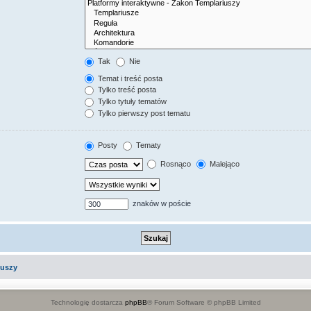
Tak
Nie
Temat i treść posta
Tylko treść posta
Tylko tytuły tematów
Tylko pierwszy post tematu
Posty
Tematy
Rosnąco
Malejąco
znaków w poście
iuszy
Technologię dostarcza
phpBB
® Forum Software © phpBB Limited