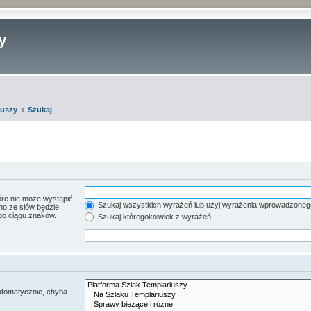
y
iuszy
Szukaj
re nie może wystąpić.
Szukaj wszystkich wyrażeń lub użyj wyrażenia wprowadzoneg
no ze słów będzie
go ciągu znaków.
Szukaj któregokolwiek z wyrażeń
utomatycznie, chyba