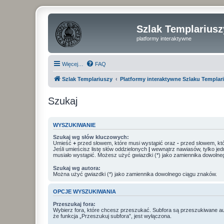
Szlak Templariusz
platformy interaktywne
Więcej…
FAQ
Szlak Templariuszy
Platformy interaktywne Szlaku Templar
Szukaj
WYSZUKIWANIE
Szukaj wg słów kluczowych:
Umieść
+
przed słowem, które musi wystąpić oraz
-
przed słowem, któ
Jeśli umieścisz listę słów oddzielonych
|
wewnątrz nawiasów, tylko jed
musiało wystąpić. Możesz użyć gwiazdki (*) jako zamiennika dowolne
Szukaj wg autora:
Można użyć gwiazdki (*) jako zamiennika dowolnego ciągu znaków.
OPCJE WYSZUKIWANIA
Przeszukaj fora:
Wybierz fora, które chcesz przeszukać. Subfora są przeszukiwane a
że funkcja „Przeszukuj subfora”, jest wyłączona.