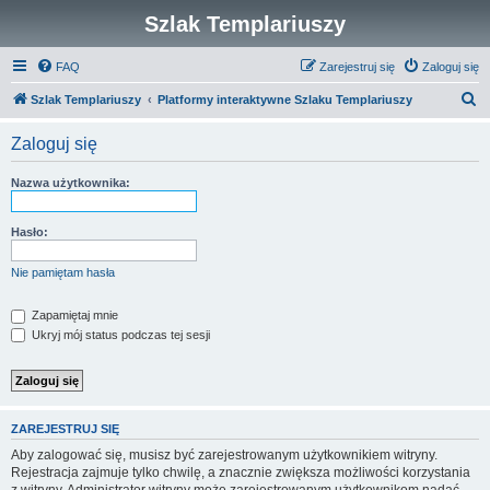
Szlak Templariuszy
FAQ
Zarejestruj się
Zaloguj się
S
Szlak Templariuszy
Platformy interaktywne Szlaku Templariuszy
z
Zaloguj się
u
k
Nazwa użytkownika:
a
j
Hasło:
Nie pamiętam hasła
Zapamiętaj mnie
Ukryj mój status podczas tej sesji
ZAREJESTRUJ SIĘ
Aby zalogować się, musisz być zarejestrowanym użytkownikiem witryny.
Rejestracja zajmuje tylko chwilę, a znacznie zwiększa możliwości korzystania
z witryny. Administrator witryny może zarejestrowanym użytkownikom nadać