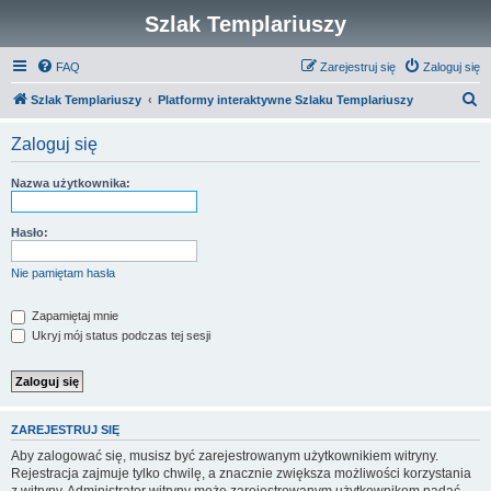
Szlak Templariuszy
FAQ
Zarejestruj się
Zaloguj się
S
Szlak Templariuszy
Platformy interaktywne Szlaku Templariuszy
z
Zaloguj się
u
k
Nazwa użytkownika:
a
j
Hasło:
Nie pamiętam hasła
Zapamiętaj mnie
Ukryj mój status podczas tej sesji
ZAREJESTRUJ SIĘ
Aby zalogować się, musisz być zarejestrowanym użytkownikiem witryny.
Rejestracja zajmuje tylko chwilę, a znacznie zwiększa możliwości korzystania
z witryny. Administrator witryny może zarejestrowanym użytkownikom nadać