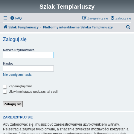
Szlak Templariuszy
FAQ
Zarejestruj się
Zaloguj się
S
Szlak Templariuszy
Platformy interaktywne Szlaku Templariuszy
z
Zaloguj się
u
k
Nazwa użytkownika:
a
j
Hasło:
Nie pamiętam hasła
Zapamiętaj mnie
Ukryj mój status podczas tej sesji
ZAREJESTRUJ SIĘ
Aby zalogować się, musisz być zarejestrowanym użytkownikiem witryny.
Rejestracja zajmuje tylko chwilę, a znacznie zwiększa możliwości korzystania
z witryny. Administrator witryny może zarejestrowanym użytkownikom nadać