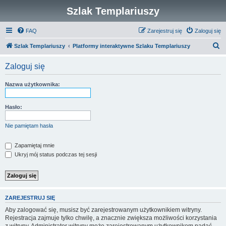
Szlak Templariuszy
FAQ
Zarejestruj się
Zaloguj się
S
Szlak Templariuszy
Platformy interaktywne Szlaku Templariuszy
z
Zaloguj się
u
k
Nazwa użytkownika:
a
j
Hasło:
Nie pamiętam hasła
Zapamiętaj mnie
Ukryj mój status podczas tej sesji
ZAREJESTRUJ SIĘ
Aby zalogować się, musisz być zarejestrowanym użytkownikiem witryny.
Rejestracja zajmuje tylko chwilę, a znacznie zwiększa możliwości korzystania
z witryny. Administrator witryny może zarejestrowanym użytkownikom nadać