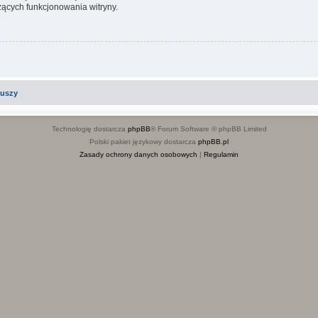
ących funkcjonowania witryny.
iuszy
Technologię dostarcza
phpBB
® Forum Software © phpBB Limited
Polski pakiet językowy dostarcza
phpBB.pl
Zasady ochrony danych osobowych
|
Regulamin