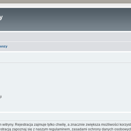
y
iuszy
ji
itryny. Rejestracja zajmuje tylko chwilę, a znacznie zwiększa możliwości korzyst
stracją zapoznaj się z naszym regulaminem, zasadami ochrony danych osobowych