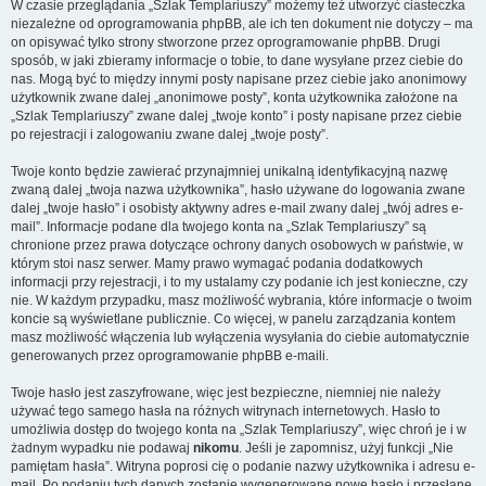
W czasie przeglądania „Szlak Templariuszy” możemy też utworzyć ciasteczka
niezależne od oprogramowania phpBB, ale ich ten dokument nie dotyczy – ma
on opisywać tylko strony stworzone przez oprogramowanie phpBB. Drugi
sposób, w jaki zbieramy informacje o tobie, to dane wysyłane przez ciebie do
nas. Mogą być to między innymi posty napisane przez ciebie jako anonimowy
użytkownik zwane dalej „anonimowe posty”, konta użytkownika założone na
„Szlak Templariuszy” zwane dalej „twoje konto” i posty napisane przez ciebie
po rejestracji i zalogowaniu zwane dalej „twoje posty”.
Twoje konto będzie zawierać przynajmniej unikalną identyfikacyjną nazwę
zwaną dalej „twoja nazwa użytkownika”, hasło używane do logowania zwane
dalej „twoje hasło” i osobisty aktywny adres e-mail zwany dalej „twój adres e-
mail”. Informacje podane dla twojego konta na „Szlak Templariuszy” są
chronione przez prawa dotyczące ochrony danych osobowych w państwie, w
którym stoi nasz serwer. Mamy prawo wymagać podania dodatkowych
informacji przy rejestracji, i to my ustalamy czy podanie ich jest konieczne, czy
nie. W każdym przypadku, masz możliwość wybrania, które informacje o twoim
koncie są wyświetlane publicznie. Co więcej, w panelu zarządzania kontem
masz możliwość włączenia lub wyłączenia wysyłania do ciebie automatycznie
generowanych przez oprogramowanie phpBB e-maili.
Twoje hasło jest zaszyfrowane, więc jest bezpieczne, niemniej nie należy
używać tego samego hasła na różnych witrynach internetowych. Hasło to
umożliwia dostęp do twojego konta na „Szlak Templariuszy”, więc chroń je i w
żadnym wypadku nie podawaj
nikomu
. Jeśli je zapomnisz, użyj funkcji „Nie
pamiętam hasła”. Witryna poprosi cię o podanie nazwy użytkownika i adresu e-
mail. Po podaniu tych danych zostanie wygenerowane nowe hasło i przesłane