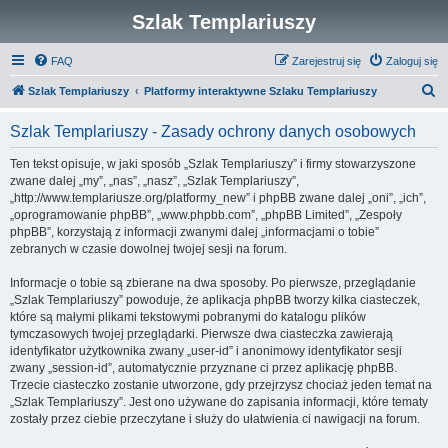
Szlak Templariuszy
FAQ
Zarejestruj się
Zaloguj się
S
Szlak Templariuszy
Platformy interaktywne Szlaku Templariuszy
z
Szlak Templariuszy - Zasady ochrony danych osobowych
u
k
Ten tekst opisuje, w jaki sposób „Szlak Templariuszy” i firmy stowarzyszone
zwane dalej „my”, „nas”, „nasz”, „Szlak Templariuszy”,
a
„http://www.templariusze.org/platformy_new” i phpBB zwane dalej „oni”, „ich”,
j
„oprogramowanie phpBB”, „www.phpbb.com”, „phpBB Limited”, „Zespoły
phpBB”, korzystają z informacji zwanymi dalej „informacjami o tobie”
zebranych w czasie dowolnej twojej sesji na forum.
Informacje o tobie są zbierane na dwa sposoby. Po pierwsze, przeglądanie
„Szlak Templariuszy” powoduje, że aplikacja phpBB tworzy kilka ciasteczek,
które są małymi plikami tekstowymi pobranymi do katalogu plików
tymczasowych twojej przeglądarki. Pierwsze dwa ciasteczka zawierają
identyfikator użytkownika zwany „user-id” i anonimowy identyfikator sesji
zwany „session-id”, automatycznie przyznane ci przez aplikację phpBB.
Trzecie ciasteczko zostanie utworzone, gdy przejrzysz chociaż jeden temat na
„Szlak Templariuszy”. Jest ono używane do zapisania informacji, które tematy
zostały przez ciebie przeczytane i służy do ułatwienia ci nawigacji na forum.