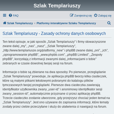
Szlak Templariuszy
FAQ
Zarejestruj się
Zaloguj się
S
Szlak Templariuszy
Platformy interaktywne Szlaku Templariuszy
z
Szlak Templariuszy - Zasady ochrony danych osobowych
u
k
Ten tekst opisuje, w jaki sposób „Szlak Templariuszy” i firmy stowarzyszone
zwane dalej „my”, „nas”, „nasz”, „Szlak Templariuszy”,
a
„http://www.templariusze.org/platformy_new” i phpBB zwane dalej „oni”, „ich”,
j
„oprogramowanie phpBB”, „www.phpbb.com”, „phpBB Limited”, „Zespoły
phpBB”, korzystają z informacji zwanymi dalej „informacjami o tobie”
zebranych w czasie dowolnej twojej sesji na forum.
Informacje o tobie są zbierane na dwa sposoby. Po pierwsze, przeglądanie
„Szlak Templariuszy” powoduje, że aplikacja phpBB tworzy kilka ciasteczek,
które są małymi plikami tekstowymi pobranymi do katalogu plików
tymczasowych twojej przeglądarki. Pierwsze dwa ciasteczka zawierają
identyfikator użytkownika zwany „user-id” i anonimowy identyfikator sesji
zwany „session-id”, automatycznie przyznane ci przez aplikację phpBB.
Trzecie ciasteczko zostanie utworzone, gdy przejrzysz chociaż jeden temat na
„Szlak Templariuszy”. Jest ono używane do zapisania informacji, które tematy
zostały przez ciebie przeczytane i służy do ułatwienia ci nawigacji na forum.