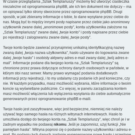
W czasie przeglądania „Szlak Templariuszy” możemy też utworzyć ciasteczka
niezależne od oprogramowania phpBB, ale ich ten dokument nie dotyczy – ma
on opisywać tylko strony stworzone przez oprogramowanie phpBB. Drugi
sposób, w jaki zbieramy informacje o tobie, to dane wysyłane przez ciebie do
nas. Mogą być to między innymi posty napisane przez ciebie jako anonimowy
użytkownik zwane dalej „anonimowe posty”, konta użytkownika założone na
„Szlak Templariuszy” zwane dalej „twoje konto” i posty napisane przez ciebie
po rejestracji i zalogowaniu zwane dalej „twoje posty”.
Twoje konto będzie zawierać przynajmniej unikalną identyfikacyjną nazwę
zwaną dalej „twoja nazwa użytkownika”, hasło używane do logowania zwane
dalej „twoje hasło” i osobisty aktywny adres e-mail zwany dalej „twój adres e-
mail”. Informacje podane dla twojego konta na „Szlak Templariuszy” są
chronione przez prawa dotyczące ochrony danych osobowych w państwie, w
którym stoi nasz serwer. Mamy prawo wymagać podania dodatkowych
informacji przy rejestracji, i to my ustalamy czy podanie ich jest konieczne, czy
nie. W każdym przypadku, masz możliwość wybrania, które informacje o twoim
koncie są wyświetlane publicznie. Co więcej, w panelu zarządzania kontem
masz możliwość włączenia lub wyłączenia wysyłania do ciebie automatycznie
generowanych przez oprogramowanie phpBB e-maili.
Twoje hasło jest zaszyfrowane, więc jest bezpieczne, niemniej nie należy
używać tego samego hasła na różnych witrynach internetowych. Hasło to
umożliwia dostęp do twojego konta na „Szlak Templariuszy”, więc chroń je i w
żadnym wypadku nie podawaj
nikomu
. Jeśli je zapomnisz, użyj funkcji „Nie
pamiętam hasła”. Witryna poprosi cię o podanie nazwy użytkownika i adresu e-
mail. Po podaniu tych danych zostanie wygenerowane nowe hasło i przesłane