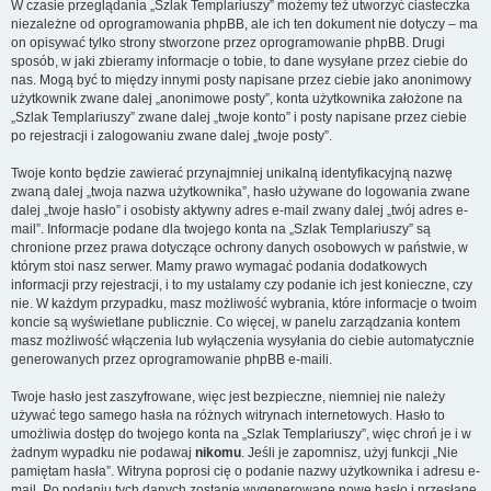
W czasie przeglądania „Szlak Templariuszy” możemy też utworzyć ciasteczka
niezależne od oprogramowania phpBB, ale ich ten dokument nie dotyczy – ma
on opisywać tylko strony stworzone przez oprogramowanie phpBB. Drugi
sposób, w jaki zbieramy informacje o tobie, to dane wysyłane przez ciebie do
nas. Mogą być to między innymi posty napisane przez ciebie jako anonimowy
użytkownik zwane dalej „anonimowe posty”, konta użytkownika założone na
„Szlak Templariuszy” zwane dalej „twoje konto” i posty napisane przez ciebie
po rejestracji i zalogowaniu zwane dalej „twoje posty”.
Twoje konto będzie zawierać przynajmniej unikalną identyfikacyjną nazwę
zwaną dalej „twoja nazwa użytkownika”, hasło używane do logowania zwane
dalej „twoje hasło” i osobisty aktywny adres e-mail zwany dalej „twój adres e-
mail”. Informacje podane dla twojego konta na „Szlak Templariuszy” są
chronione przez prawa dotyczące ochrony danych osobowych w państwie, w
którym stoi nasz serwer. Mamy prawo wymagać podania dodatkowych
informacji przy rejestracji, i to my ustalamy czy podanie ich jest konieczne, czy
nie. W każdym przypadku, masz możliwość wybrania, które informacje o twoim
koncie są wyświetlane publicznie. Co więcej, w panelu zarządzania kontem
masz możliwość włączenia lub wyłączenia wysyłania do ciebie automatycznie
generowanych przez oprogramowanie phpBB e-maili.
Twoje hasło jest zaszyfrowane, więc jest bezpieczne, niemniej nie należy
używać tego samego hasła na różnych witrynach internetowych. Hasło to
umożliwia dostęp do twojego konta na „Szlak Templariuszy”, więc chroń je i w
żadnym wypadku nie podawaj
nikomu
. Jeśli je zapomnisz, użyj funkcji „Nie
pamiętam hasła”. Witryna poprosi cię o podanie nazwy użytkownika i adresu e-
mail. Po podaniu tych danych zostanie wygenerowane nowe hasło i przesłane