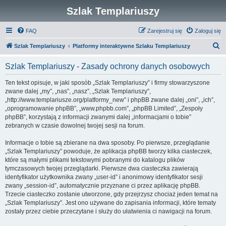
Szlak Templariuszy
FAQ
Zarejestruj się
Zaloguj się
S
Szlak Templariuszy
Platformy interaktywne Szlaku Templariuszy
z
Szlak Templariuszy - Zasady ochrony danych osobowych
u
k
Ten tekst opisuje, w jaki sposób „Szlak Templariuszy” i firmy stowarzyszone
zwane dalej „my”, „nas”, „nasz”, „Szlak Templariuszy”,
a
„http://www.templariusze.org/platformy_new” i phpBB zwane dalej „oni”, „ich”,
j
„oprogramowanie phpBB”, „www.phpbb.com”, „phpBB Limited”, „Zespoły
phpBB”, korzystają z informacji zwanymi dalej „informacjami o tobie”
zebranych w czasie dowolnej twojej sesji na forum.
Informacje o tobie są zbierane na dwa sposoby. Po pierwsze, przeglądanie
„Szlak Templariuszy” powoduje, że aplikacja phpBB tworzy kilka ciasteczek,
które są małymi plikami tekstowymi pobranymi do katalogu plików
tymczasowych twojej przeglądarki. Pierwsze dwa ciasteczka zawierają
identyfikator użytkownika zwany „user-id” i anonimowy identyfikator sesji
zwany „session-id”, automatycznie przyznane ci przez aplikację phpBB.
Trzecie ciasteczko zostanie utworzone, gdy przejrzysz chociaż jeden temat na
„Szlak Templariuszy”. Jest ono używane do zapisania informacji, które tematy
zostały przez ciebie przeczytane i służy do ułatwienia ci nawigacji na forum.