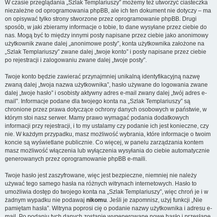
W czasie przeglądania „Szlak Templariuszy” możemy też utworzyć ciasteczka
niezależne od oprogramowania phpBB, ale ich ten dokument nie dotyczy – ma
on opisywać tylko strony stworzone przez oprogramowanie phpBB. Drugi
sposób, w jaki zbieramy informacje o tobie, to dane wysyłane przez ciebie do
nas. Mogą być to między innymi posty napisane przez ciebie jako anonimowy
użytkownik zwane dalej „anonimowe posty”, konta użytkownika założone na
„Szlak Templariuszy” zwane dalej „twoje konto” i posty napisane przez ciebie
po rejestracji i zalogowaniu zwane dalej „twoje posty”.
Twoje konto będzie zawierać przynajmniej unikalną identyfikacyjną nazwę
zwaną dalej „twoja nazwa użytkownika”, hasło używane do logowania zwane
dalej „twoje hasło” i osobisty aktywny adres e-mail zwany dalej „twój adres e-
mail”. Informacje podane dla twojego konta na „Szlak Templariuszy” są
chronione przez prawa dotyczące ochrony danych osobowych w państwie, w
którym stoi nasz serwer. Mamy prawo wymagać podania dodatkowych
informacji przy rejestracji, i to my ustalamy czy podanie ich jest konieczne, czy
nie. W każdym przypadku, masz możliwość wybrania, które informacje o twoim
koncie są wyświetlane publicznie. Co więcej, w panelu zarządzania kontem
masz możliwość włączenia lub wyłączenia wysyłania do ciebie automatycznie
generowanych przez oprogramowanie phpBB e-maili.
Twoje hasło jest zaszyfrowane, więc jest bezpieczne, niemniej nie należy
używać tego samego hasła na różnych witrynach internetowych. Hasło to
umożliwia dostęp do twojego konta na „Szlak Templariuszy”, więc chroń je i w
żadnym wypadku nie podawaj
nikomu
. Jeśli je zapomnisz, użyj funkcji „Nie
pamiętam hasła”. Witryna poprosi cię o podanie nazwy użytkownika i adresu e-
mail. Po podaniu tych danych zostanie wygenerowane nowe hasło i przesłane