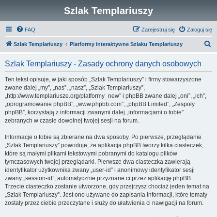
Szlak Templariuszy
FAQ
Zarejestruj się
Zaloguj się
S
Szlak Templariuszy
Platformy interaktywne Szlaku Templariuszy
z
Szlak Templariuszy - Zasady ochrony danych osobowych
u
k
Ten tekst opisuje, w jaki sposób „Szlak Templariuszy” i firmy stowarzyszone
zwane dalej „my”, „nas”, „nasz”, „Szlak Templariuszy”,
a
„http://www.templariusze.org/platformy_new” i phpBB zwane dalej „oni”, „ich”,
j
„oprogramowanie phpBB”, „www.phpbb.com”, „phpBB Limited”, „Zespoły
phpBB”, korzystają z informacji zwanymi dalej „informacjami o tobie”
zebranych w czasie dowolnej twojej sesji na forum.
Informacje o tobie są zbierane na dwa sposoby. Po pierwsze, przeglądanie
„Szlak Templariuszy” powoduje, że aplikacja phpBB tworzy kilka ciasteczek,
które są małymi plikami tekstowymi pobranymi do katalogu plików
tymczasowych twojej przeglądarki. Pierwsze dwa ciasteczka zawierają
identyfikator użytkownika zwany „user-id” i anonimowy identyfikator sesji
zwany „session-id”, automatycznie przyznane ci przez aplikację phpBB.
Trzecie ciasteczko zostanie utworzone, gdy przejrzysz chociaż jeden temat na
„Szlak Templariuszy”. Jest ono używane do zapisania informacji, które tematy
zostały przez ciebie przeczytane i służy do ułatwienia ci nawigacji na forum.