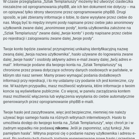
W czasie przeglądania „Szlak Templariuszy” możemy też utworzyć ciasteczka
niezależne od oprogramowania phpBB, ale ich ten dokument nie dotyczy – ma
on opisywać tylko strony stworzone przez oprogramowanie phpBB. Drugi
sposób, w jaki zbieramy informacje o tobie, to dane wysyłane przez ciebie do
nas. Mogą być to między innymi posty napisane przez ciebie jako anonimowy
użytkownik zwane dalej „anonimowe posty”, konta użytkownika założone na
„Szlak Templariuszy” zwane dalej „twoje konto” i posty napisane przez ciebie
po rejestracji i zalogowaniu zwane dalej „twoje posty”.
Twoje konto będzie zawierać przynajmniej unikalną identyfikacyjną nazwę
zwaną dalej „twoja nazwa użytkownika”, hasło używane do logowania zwane
dalej „twoje hasło” i osobisty aktywny adres e-mail zwany dalej „twój adres e-
mail”. Informacje podane dla twojego konta na „Szlak Templariuszy” są
chronione przez prawa dotyczące ochrony danych osobowych w państwie, w
którym stoi nasz serwer. Mamy prawo wymagać podania dodatkowych
informacji przy rejestracji, i to my ustalamy czy podanie ich jest konieczne, czy
nie. W każdym przypadku, masz możliwość wybrania, które informacje o twoim
koncie są wyświetlane publicznie. Co więcej, w panelu zarządzania kontem
masz możliwość włączenia lub wyłączenia wysyłania do ciebie automatycznie
generowanych przez oprogramowanie phpBB e-maili.
Twoje hasło jest zaszyfrowane, więc jest bezpieczne, niemniej nie należy
używać tego samego hasła na różnych witrynach internetowych. Hasło to
umożliwia dostęp do twojego konta na „Szlak Templariuszy”, więc chroń je i w
żadnym wypadku nie podawaj
nikomu
. Jeśli je zapomnisz, użyj funkcji „Nie
pamiętam hasła”. Witryna poprosi cię o podanie nazwy użytkownika i adresu e-
mail. Po podaniu tych danych zostanie wygenerowane nowe hasło i przesłane