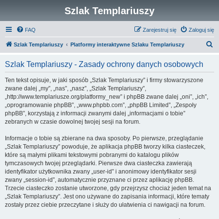
Szlak Templariuszy
FAQ
Zarejestruj się
Zaloguj się
S
Szlak Templariuszy
Platformy interaktywne Szlaku Templariuszy
z
Szlak Templariuszy - Zasady ochrony danych osobowych
u
k
Ten tekst opisuje, w jaki sposób „Szlak Templariuszy” i firmy stowarzyszone
zwane dalej „my”, „nas”, „nasz”, „Szlak Templariuszy”,
a
„http://www.templariusze.org/platformy_new” i phpBB zwane dalej „oni”, „ich”,
j
„oprogramowanie phpBB”, „www.phpbb.com”, „phpBB Limited”, „Zespoły
phpBB”, korzystają z informacji zwanymi dalej „informacjami o tobie”
zebranych w czasie dowolnej twojej sesji na forum.
Informacje o tobie są zbierane na dwa sposoby. Po pierwsze, przeglądanie
„Szlak Templariuszy” powoduje, że aplikacja phpBB tworzy kilka ciasteczek,
które są małymi plikami tekstowymi pobranymi do katalogu plików
tymczasowych twojej przeglądarki. Pierwsze dwa ciasteczka zawierają
identyfikator użytkownika zwany „user-id” i anonimowy identyfikator sesji
zwany „session-id”, automatycznie przyznane ci przez aplikację phpBB.
Trzecie ciasteczko zostanie utworzone, gdy przejrzysz chociaż jeden temat na
„Szlak Templariuszy”. Jest ono używane do zapisania informacji, które tematy
zostały przez ciebie przeczytane i służy do ułatwienia ci nawigacji na forum.