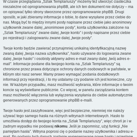
W czasie przeglądania „Szlak Templariuszy” możemy też utworzyć ciasteczka
niezależne od oprogramowania phpBB, ale ich ten dokument nie dotyczy – ma
on opisywać tylko strony stworzone przez oprogramowanie phpBB. Drugi
sposób, w jaki zbieramy informacje o tobie, to dane wysyłane przez ciebie do
nas. Mogą być to między innymi posty napisane przez ciebie jako anonimowy
użytkownik zwane dalej „anonimowe posty”, konta użytkownika założone na
„Szlak Templariuszy” zwane dalej „twoje konto” i posty napisane przez ciebie
po rejestracji i zalogowaniu zwane dalej „twoje posty”.
Twoje konto będzie zawierać przynajmniej unikalną identyfikacyjną nazwę
zwaną dalej „twoja nazwa użytkownika”, hasło używane do logowania zwane
dalej „twoje hasło” i osobisty aktywny adres e-mail zwany dalej „twój adres e-
mail”. Informacje podane dla twojego konta na „Szlak Templariuszy” są
chronione przez prawa dotyczące ochrony danych osobowych w państwie, w
którym stoi nasz serwer. Mamy prawo wymagać podania dodatkowych
informacji przy rejestracji, i to my ustalamy czy podanie ich jest konieczne, czy
nie. W każdym przypadku, masz możliwość wybrania, które informacje o twoim
koncie są wyświetlane publicznie. Co więcej, w panelu zarządzania kontem
masz możliwość włączenia lub wyłączenia wysyłania do ciebie automatycznie
generowanych przez oprogramowanie phpBB e-maili.
Twoje hasło jest zaszyfrowane, więc jest bezpieczne, niemniej nie należy
używać tego samego hasła na różnych witrynach internetowych. Hasło to
umożliwia dostęp do twojego konta na „Szlak Templariuszy”, więc chroń je i w
żadnym wypadku nie podawaj
nikomu
. Jeśli je zapomnisz, użyj funkcji „Nie
pamiętam hasła”. Witryna poprosi cię o podanie nazwy użytkownika i adresu e-
mail. Po podaniu tych danych zostanie wygenerowane nowe hasło i przesłane