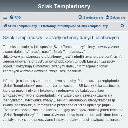
Szlak Templariuszy
FAQ
Zarejestruj się
Zaloguj się
S
Szlak Templariuszy
Platformy interaktywne Szlaku Templariuszy
z
Szlak Templariuszy - Zasady ochrony danych osobowych
u
k
Ten tekst opisuje, w jaki sposób „Szlak Templariuszy” i firmy stowarzyszone
zwane dalej „my”, „nas”, „nasz”, „Szlak Templariuszy”,
a
„http://www.templariusze.org/platformy_new” i phpBB zwane dalej „oni”, „ich”,
j
„oprogramowanie phpBB”, „www.phpbb.com”, „phpBB Limited”, „Zespoły
phpBB”, korzystają z informacji zwanymi dalej „informacjami o tobie”
zebranych w czasie dowolnej twojej sesji na forum.
Informacje o tobie są zbierane na dwa sposoby. Po pierwsze, przeglądanie
„Szlak Templariuszy” powoduje, że aplikacja phpBB tworzy kilka ciasteczek,
które są małymi plikami tekstowymi pobranymi do katalogu plików
tymczasowych twojej przeglądarki. Pierwsze dwa ciasteczka zawierają
identyfikator użytkownika zwany „user-id” i anonimowy identyfikator sesji
zwany „session-id”, automatycznie przyznane ci przez aplikację phpBB.
Trzecie ciasteczko zostanie utworzone, gdy przejrzysz chociaż jeden temat na
„Szlak Templariuszy”. Jest ono używane do zapisania informacji, które tematy
zostały przez ciebie przeczytane i służy do ułatwienia ci nawigacji na forum.