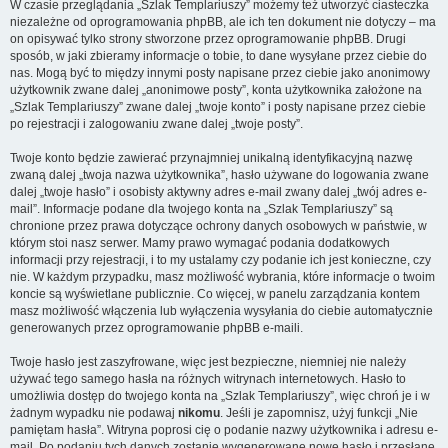
W czasie przeglądania „Szlak Templariuszy” możemy też utworzyć ciasteczka
niezależne od oprogramowania phpBB, ale ich ten dokument nie dotyczy – ma
on opisywać tylko strony stworzone przez oprogramowanie phpBB. Drugi
sposób, w jaki zbieramy informacje o tobie, to dane wysyłane przez ciebie do
nas. Mogą być to między innymi posty napisane przez ciebie jako anonimowy
użytkownik zwane dalej „anonimowe posty”, konta użytkownika założone na
„Szlak Templariuszy” zwane dalej „twoje konto” i posty napisane przez ciebie
po rejestracji i zalogowaniu zwane dalej „twoje posty”.
Twoje konto będzie zawierać przynajmniej unikalną identyfikacyjną nazwę
zwaną dalej „twoja nazwa użytkownika”, hasło używane do logowania zwane
dalej „twoje hasło” i osobisty aktywny adres e-mail zwany dalej „twój adres e-
mail”. Informacje podane dla twojego konta na „Szlak Templariuszy” są
chronione przez prawa dotyczące ochrony danych osobowych w państwie, w
którym stoi nasz serwer. Mamy prawo wymagać podania dodatkowych
informacji przy rejestracji, i to my ustalamy czy podanie ich jest konieczne, czy
nie. W każdym przypadku, masz możliwość wybrania, które informacje o twoim
koncie są wyświetlane publicznie. Co więcej, w panelu zarządzania kontem
masz możliwość włączenia lub wyłączenia wysyłania do ciebie automatycznie
generowanych przez oprogramowanie phpBB e-maili.
Twoje hasło jest zaszyfrowane, więc jest bezpieczne, niemniej nie należy
używać tego samego hasła na różnych witrynach internetowych. Hasło to
umożliwia dostęp do twojego konta na „Szlak Templariuszy”, więc chroń je i w
żadnym wypadku nie podawaj
nikomu
. Jeśli je zapomnisz, użyj funkcji „Nie
pamiętam hasła”. Witryna poprosi cię o podanie nazwy użytkownika i adresu e-
mail. Po podaniu tych danych zostanie wygenerowane nowe hasło i przesłane