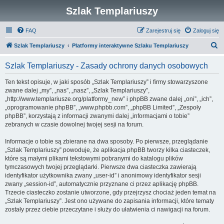
Szlak Templariuszy
FAQ
Zarejestruj się
Zaloguj się
S
Szlak Templariuszy
Platformy interaktywne Szlaku Templariuszy
z
Szlak Templariuszy - Zasady ochrony danych osobowych
u
k
Ten tekst opisuje, w jaki sposób „Szlak Templariuszy” i firmy stowarzyszone
zwane dalej „my”, „nas”, „nasz”, „Szlak Templariuszy”,
a
„http://www.templariusze.org/platformy_new” i phpBB zwane dalej „oni”, „ich”,
j
„oprogramowanie phpBB”, „www.phpbb.com”, „phpBB Limited”, „Zespoły
phpBB”, korzystają z informacji zwanymi dalej „informacjami o tobie”
zebranych w czasie dowolnej twojej sesji na forum.
Informacje o tobie są zbierane na dwa sposoby. Po pierwsze, przeglądanie
„Szlak Templariuszy” powoduje, że aplikacja phpBB tworzy kilka ciasteczek,
które są małymi plikami tekstowymi pobranymi do katalogu plików
tymczasowych twojej przeglądarki. Pierwsze dwa ciasteczka zawierają
identyfikator użytkownika zwany „user-id” i anonimowy identyfikator sesji
zwany „session-id”, automatycznie przyznane ci przez aplikację phpBB.
Trzecie ciasteczko zostanie utworzone, gdy przejrzysz chociaż jeden temat na
„Szlak Templariuszy”. Jest ono używane do zapisania informacji, które tematy
zostały przez ciebie przeczytane i służy do ułatwienia ci nawigacji na forum.