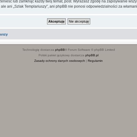
rzenieść lub zamknąć każdy twój temat, post. Wyrażasz zgodę na zapisywanie wszys
 ale ani „Szlak Templariuszy”, ani phpBB nie ponosi odpowiedzialności za włamani
iuszy
Technologię dostarcza
phpBB
® Forum Software © phpBB Limited
Polski pakiet językowy dostarcza
phpBB.pl
Zasady ochrony danych osobowych
|
Regulamin