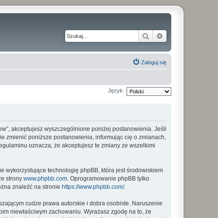
Szukaj
Wyszukiwanie z
Zaloguj się
Język:
_new”, akceptujesz wyszczególnione poniżej postanowienia. Jeśli
sie zmienić poniższe postanowienia, informując cię o zmianach,
regulaminu oznacza, że akceptujesz te zmiany ze wszelkimi
ie wykorzystujące technologię phpBB, która jest środowiskiem
ze strony
www.phpbb.com
. Oprogramowanie phpBB tylko
ożna znaleźć na stronie
https://www.phpbb.com/
.
zającym cudze prawa autorskie i dobra osobiste. Naruszenie
twoim niewłaściwym zachowaniu. Wyrażasz zgodę na to, że