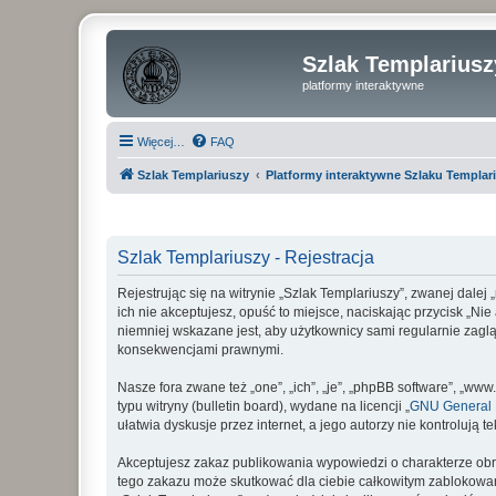
Szlak Templariusz
platformy interaktywne
Więcej…
FAQ
Szlak Templariuszy
Platformy interaktywne Szlaku Templar
Szlak Templariuszy - Rejestracja
Rejestrując się na witrynie „Szlak Templariuszy”, zwanej dalej
ich nie akceptujesz, opuść to miejsce, naciskając przycisk „N
niemniej wskazane jest, aby użytkownicy sami regularnie zaglą
konsekwencjami prawnymi.
Nasze fora zwane też „one”, „ich”, „je”, „phpBB software”, „
typu witryny (bulletin board), wydane na licencji „
GNU General P
ułatwia dyskusje przez internet, a jego autorzy nie kontroluj
Akceptujesz zakaz publikowania wypowiedzi o charakterze obr
tego zakazu może skutkować dla ciebie całkowitym zablokowan