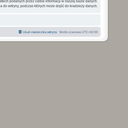
tkich podanych przez ciebie informacji w naszej bazie danych.
a do witryny, podczas których może dojść do kradzieży danych.
Usuń ciasteczka witryny
Strefa czasowa
UTC+02:00