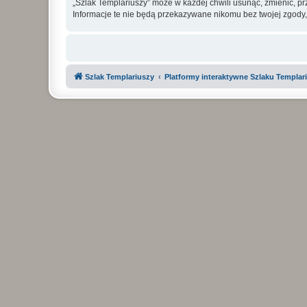
„Szlak Templariuszy” może w każdej chwili usunąć, zmienić, p
Informacje te nie będą przekazywane nikomu bez twojej zgody,
Szlak Templariuszy
Platformy interaktywne Szlaku Templar