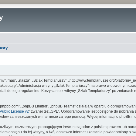
y
iuszy
 „my”, ”nas”, „nasza”, „Szlak Templariuszy”, „http://www.templariusze.org/platformy
ie akceptuję”. Administracja witryny „Szlak Templariuszy” ma prawo w dowolnym cza
dali do tego regulaminu. Korzystanie z witryny „Szlak Templariuszy” po zmianach 
www.phpbb.com”, „phpBB Limited”, „phpBB Teams” działają w oparciu o oprogramowan
ublic License v2
” zwanej też „GPL”. Oprogramowanie jest dostępne do pobrania 
ą tekstów zamieszczanych w internecie za jego pomocą. Więcej informacji o phpBB m
aźliwym, oszczerczym, propagującym treści niezgodne z polskim prawem lub narus
iem dostępu do tej witryny, a twój dostawca internetu zostanie powiadomiony o 