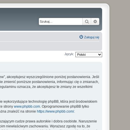
Szukaj
Wyszukiwanie z
Zaloguj się
Język:
_new”, akceptujesz wyszczególnione poniżej postanowienia. Jeśli
sie zmienić poniższe postanowienia, informując cię o zmianach,
regulaminu oznacza, że akceptujesz te zmiany ze wszelkimi
ie wykorzystujące technologię phpBB, która jest środowiskiem
ze strony
www.phpbb.com
. Oprogramowanie phpBB tylko
ożna znaleźć na stronie
https://www.phpbb.com/
.
zającym cudze prawa autorskie i dobra osobiste. Naruszenie
twoim niewłaściwym zachowaniu. Wyrażasz zgodę na to, że