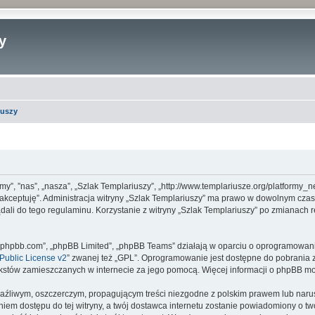
y
iuszy
 „my”, ”nas”, „nasza”, „Szlak Templariuszy”, „http://www.templariusze.org/platformy
ie akceptuję”. Administracja witryny „Szlak Templariuszy” ma prawo w dowolnym cza
dali do tego regulaminu. Korzystanie z witryny „Szlak Templariuszy” po zmianach 
www.phpbb.com”, „phpBB Limited”, „phpBB Teams” działają w oparciu o oprogramowan
ublic License v2
” zwanej też „GPL”. Oprogramowanie jest dostępne do pobrania 
ą tekstów zamieszczanych w internecie za jego pomocą. Więcej informacji o phpBB m
aźliwym, oszczerczym, propagującym treści niezgodne z polskim prawem lub narus
iem dostępu do tej witryny, a twój dostawca internetu zostanie powiadomiony o 