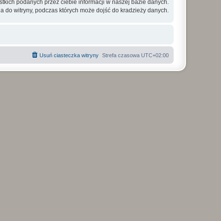
tkich podanych przez ciebie informacji w naszej bazie danych.
a do witryny, podczas których może dojść do kradzieży danych.
Usuń ciasteczka witryny
Strefa czasowa
UTC+02:00