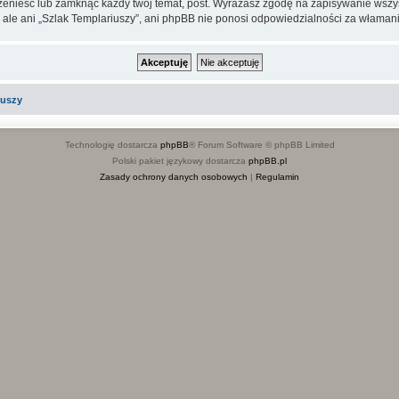
rzenieść lub zamknąć każdy twój temat, post. Wyrażasz zgodę na zapisywanie wszys
 ale ani „Szlak Templariuszy”, ani phpBB nie ponosi odpowiedzialności za włamani
iuszy
Technologię dostarcza
phpBB
® Forum Software © phpBB Limited
Polski pakiet językowy dostarcza
phpBB.pl
Zasady ochrony danych osobowych
|
Regulamin