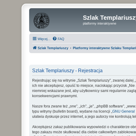
Szlak Templariusz
platformy interaktywne
Więcej…
FAQ
Szlak Templariuszy
Platformy interaktywne Szlaku Templar
Szlak Templariuszy - Rejestracja
Rejestrując się na witrynie „Szlak Templariuszy”, zwanej dalej
ich nie akceptujesz, opuść to miejsce, naciskając przycisk „N
niemniej wskazane jest, aby użytkownicy sami regularnie zaglą
konsekwencjami prawnymi.
Nasze fora zwane też „one”, „ich”, „je”, „phpBB software”, „
typu witryny (bulletin board), wydane na licencji „
GNU General P
ułatwia dyskusje przez internet, a jego autorzy nie kontroluj
Akceptujesz zakaz publikowania wypowiedzi o charakterze obr
tego zakazu może skutkować dla ciebie całkowitym zablokowan