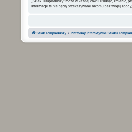
„Szlak Templariuszy” może w każdej chwili usunąć, zmienić, p
Informacje te nie będą przekazywane nikomu bez twojej zgody,
Szlak Templariuszy
Platformy interaktywne Szlaku Templar